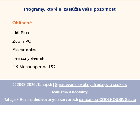
Programy, ktoré si zaslúžia vašu pozornosť
Oblíbené
Mobilné aplikácie
Lidl Plus
Krokomer do mobilu
Zoom PC
Lupa do mobilu
Skicár online
Diaľkový TV ovládač
Peňažný denník
Živé tapety do mobilu
FB Messenger na PC
Mariáš do mobilu
© 2003-2026, Tahaj.sk
|
Spracovanie osobných údajov a cookies
Reklama a kontakty
Tahaj.sk Beží na dedikovaných serveroch
datacentra COOLHOUSING s.r.o