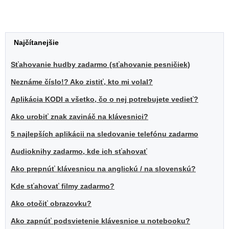
Najčítanejšie
Sťahovanie hudby zadarmo (sťahovanie pesničiek)
Neznáme číslo!? Ako zistiť, kto mi volal?
Aplikácia KODI a všetko, čo o nej potrebujete vedieť?
Ako urobiť znak zavináč na klávesnici?
5 najlepších aplikácii na sledovanie telefónu zadarmo
Audioknihy zadarmo, kde ich sťahovať
Ako prepnúť klávesnicu na anglickú / na slovenskú?
Kde sťahovať filmy zadarmo?
Ako otočiť obrazovku?
Ako zapnúť podsvietenie klávesnice u notebooku?