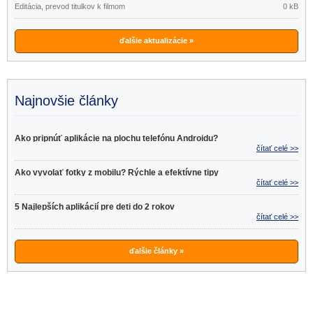
Editácia, prevod titulkov k filmom
0 kB
ďalšie aktualizácie »
Najnovšie články
Ako pripnúť aplikácie na plochu telefónu Androidu?
čítať celé >>
Ako vyvolať fotky z mobilu? Rýchle a efektívne tipy
čítať celé >>
5 Najlepších aplikácií pre deti do 2 rokov
čítať celé >>
ďalšie články »