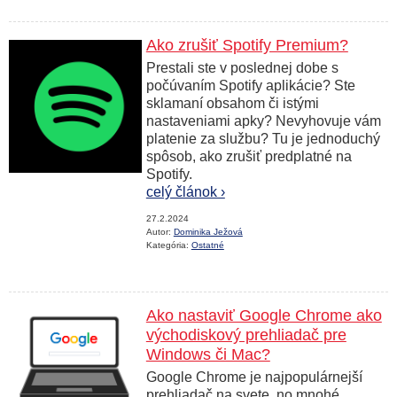
Ako zrušiť Spotify Premium?
Prestali ste v poslednej dobe s
počúvaním Spotify aplikácie? Ste
sklamaní obsahom či istými
nastaveniami apky? Nevyhovuje vám
platenie za službu? Tu je jednoduchý
spôsob, ako zrušiť predplatné na
Spotify.
celý článok ›
27.2.2024
Autor:
Dominika Ježová
Kategória:
Ostatné
Ako nastaviť Google Chrome ako
východiskový prehliadač pre
Windows či Mac?
Google Chrome je najpopulárnejší
prehliadač na svete, no mnohé