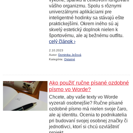
vášho organizmu. Spolu s rôznymi
univerzálnymi aplikáciami pre
inteligentné hodinky sa stávajú ešte
praktickejšími. Okrem iného sú aj
skvelý estetický doplnok nielen k
športovému, ale aj bežnému outfitu.
celý článok ›
2.10.2023
Autor:
Dominika Ježová
Kategória:
Ostatné
Ako použiť ručne písané ozdobné
písmo vo Worde?
Chcete, aby vaše texty vo Worde
vyzerali osobnejšie? Ručne písané
ozdobné písmo má nielen svoje čaro,
ale aj identitu. Ocenia to podnikatelia
pri budovaní svojej osobnej značky či
jednotlivci, ktorí si chcú ozvláštniť
projekt.