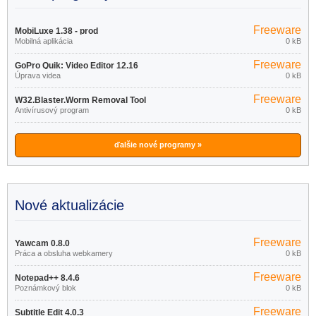
Freeware
MobiLuxe 1.38 - prod
Mobilná aplikácia
0 kB
Freeware
GoPro Quik: Video Editor 12.16
Úprava videa
0 kB
Freeware
W32.Blaster.Worm Removal Tool
Antivírusový program
0 kB
1.0.0
ďalšie nové programy »
Nové aktualizácie
Freeware
Yawcam 0.8.0
Práca a obsluha webkamery
0 kB
Freeware
Notepad++ 8.4.6
Poznámkový blok
0 kB
Freeware
Subtitle Edit 4.0.3