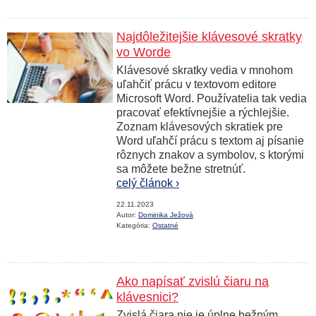
Najdôležitejšie klávesové skratky
vo Worde
Klávesové skratky vedia v mnohom
uľahčiť prácu v textovom editore
Microsoft Word. Používatelia tak vedia
pracovať efektívnejšie a rýchlejšie.
Zoznam klávesových skratiek pre
Word uľahčí prácu s textom aj písanie
rôznych znakov a symbolov, s ktorými
sa môžete bežne stretnúť.
celý článok ›
22.11.2023
Autor:
Dominika Ježová
Kategória:
Ostatné
Ako napísať zvislú čiaru na
klávesnici?
Zvislá čiara nie je úplne bežným