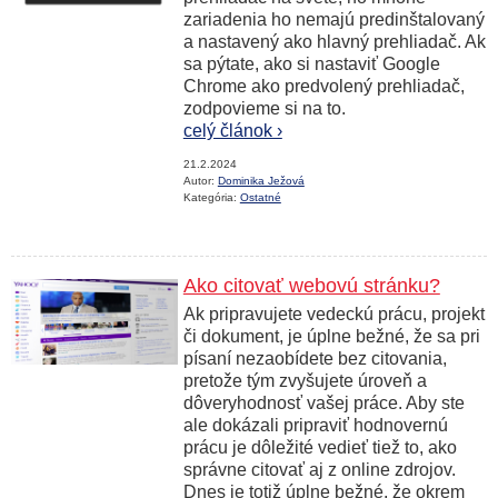
zariadenia ho nemajú predinštalovaný
a nastavený ako hlavný prehliadač. Ak
sa pýtate, ako si nastaviť Google
Chrome ako predvolený prehliadač,
zodpovieme si na to.
celý článok ›
21.2.2024
Autor:
Dominika Ježová
Kategória:
Ostatné
Ako citovať webovú stránku?
Ak pripravujete vedeckú prácu, projekt
či dokument, je úplne bežné, že sa pri
písaní nezaobídete bez citovania,
pretože tým zvyšujete úroveň a
dôveryhodnosť vašej práce. Aby ste
ale dokázali pripraviť hodnovernú
prácu je dôležité vedieť tiež to, ako
správne citovať aj z online zdrojov.
Dnes je totiž úplne bežné, že okrem