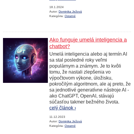
18.1.2024
Autor:
Dominika Ježová
Kategória:
Ostatné
Ako funguje umelá inteligencia a
chatbot?
Umelá inteligencia alebo aj termín AI
sa stal posledné roky veľmi
populárnym a známym. Je to kvôli
tomu, že nastali zlepšenia vo
výpočtovom výkone, úložisku,
pokročilým algoritmom, ale aj preto, že
sa jednotlivé generatívne nástroje AI -
ako ChatGPT, OpenAI, stávajú
súčasťou takmer bežného života.
celý článok ›
11.12.2023
Autor:
Dominika Ježová
Kategória:
Ostatné