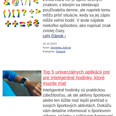
znakom, s ktorým sa stretávajú
používatelia denne, ale napriek tomu
môžu prísť situácie, kedy sa jej zápis
môže veľmi hodiť. V texte nájdete
niekoľko spôsobov, ako napísať znak
zvislej čiary.
celý článok ›
16.10.2023
Autor:
Dominika Ježová
Kategória:
Ostatné
Top 5 univerzálnych aplikácii pre
pre inteligentné hodinky, ktoré
musíte mať
Inteligentné hodinky sú praktickou
záležitosťou, ak ste aktívny športovec
alebo len túžite mať lepší prehľad o
svojich športových aktivitách. Dokážu
vám detailne informovať o športovom
výkone, spánku a celkovom fungovaní