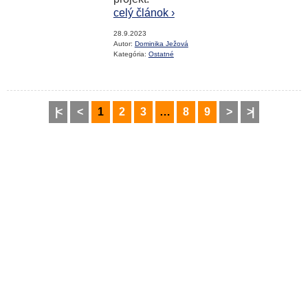
celý článok ›
28.9.2023
Autor:
Dominika Ježová
Kategória:
Ostatné
|<
<
1
2
3
…
8
9
>
>|