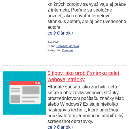
knižných zdrojov sa využívajú aj práce
z internetu. Poďme sa spoločne
pozrieť, ako citovať internetovú
stránku s autom, ale aj bez uvedeného
autora.
celý článok ›
8.2.2024
Autor:
Dominika Ježová
Kategória:
Ostatné
5 tipov, ako urobiť snímku celej
webovej stránky
Hľadáte spôsob, ako zachytiť celú
snímku obrazovky webovej stránky
prostredníctvom počítaču značky Mac
alebo Windows? Existuje niekoľko
nástrojov a techník, ktoré umožňujú
používateľom jednoducho urobiť dlhý
screenshot obrazovky.
celý článok ›