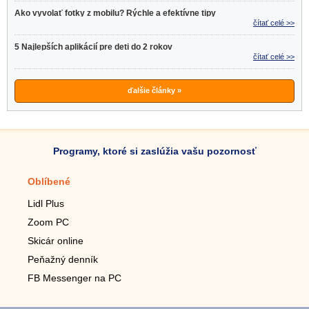
Ako vyvolať fotky z mobilu? Rýchle a efektívne tipy
čítať celé >>
5 Najlepších aplikácií pre deti do 2 rokov
čítať celé >>
ďalšie články »
Programy, ktoré si zaslúžia vašu pozornosť
Oblíbené
Mobilné aplikácie
Lidl Plus
Krokomer do mobilu
Zoom PC
Lupa do mobilu
Skicár online
Diaľkový TV ovládač
Peňažný denník
Živé tapety do mobilu
FB Messenger na PC
Mariáš do mobilu