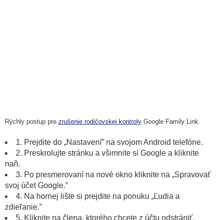
Rýchly postup pre
zrušenie rodičovskej kontroly
Google Family Link.
1. Prejdite do „Nastavení” na svojom Android telefóne.
2. Preskrolujte stránku a všimnite si Google a kliknite
naň.
3. Po presmerovaní na nové okno kliknite na „Spravovať
svoj účet Google.”
4. Na hornej lište si prejdite na ponuku „Ľudia a
zdieľanie.”
5. Kliknite na člena, ktorého chcete z účtu odstrániť.