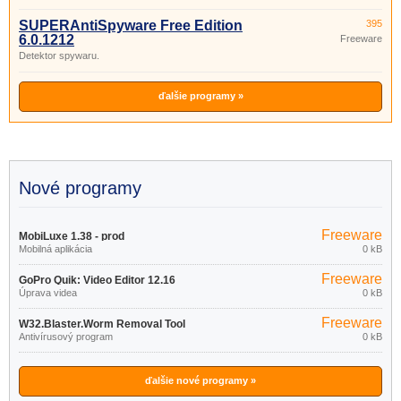
SUPERAntiSpyware Free Edition
395
6.0.1212
Freeware
Detektor spywaru.
ďalšie programy »
Nové programy
Freeware
MobiLuxe 1.38 - prod
Mobilná aplikácia
0 kB
Freeware
GoPro Quik: Video Editor 12.16
Úprava videa
0 kB
Freeware
W32.Blaster.Worm Removal Tool
Antivírusový program
0 kB
1.0.0
ďalšie nové programy »