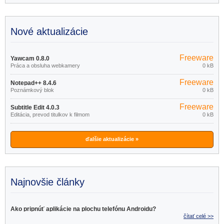
Nové aktualizácie
Freeware
Yawcam 0.8.0
Práca a obsluha webkamery
0 kB
Freeware
Notepad++ 8.4.6
Poznámkový blok
0 kB
Freeware
Subtitle Edit 4.0.3
Editácia, prevod titulkov k filmom
0 kB
ďalšie aktualizácie »
Najnovšie články
Ako pripnúť aplikácie na plochu telefónu Androidu?
čítať celé >>