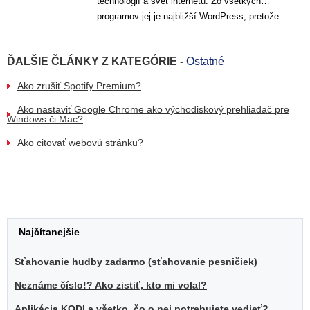
technológií a svet internetu. Zo všetkých
programov jej je najbližší WordPress, pretože
s tým si ako online pisateľka priam tyká.
Miluje prírodu, kávu, knihy a čas, ktorý môže
ĎALŠIE ČLÁNKY Z KATEGÓRIE -
Ostatné
tráviť písaním textov, ktoré ľuďom uľahčujú
život a rozširujú obzory. Na jej práci najviac
Ako zrušiť Spotify Premium?
zbožňuje práve možnosť neustále sa
vzdelávať v rôznych témach. Jej zámerom je
Ako nastaviť Google Chrome ako východiskový prehliadač pre
Windows či Mac?
zjednodušiť text aj pri zložitejších témach a
vystihnúť pointu tak, aby čitateľ našiel
Ako citovať webovú stránku?
potrebnú informáciu a využil ju v praxi. V jej
článkoch môžete nájsť rôzne témy, ktoré
popisujú mobilné aplikácie, počítačové
programy a rady, ktoré sa týkajú práce s
počítačom.
Ak by ste sa o nej chceli dozvedieť viac,
Najčítanejšie
môžete si pozrieť jej
blog
.
Sťahovanie hudby zadarmo (sťahovanie pesničiek)
Neznáme číslo!? Ako zistiť, kto mi volal?
Aplikácia KODI a všetko, čo o nej potrebujete vedieť?