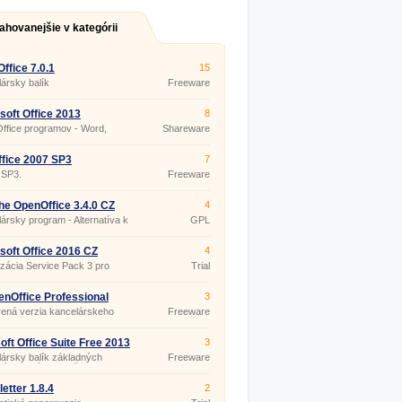
ahovanejšie v kategórii
Office 7.0.1
15
ársky balík
Freeware
soft Office 2013
8
Office programov - Word,
Shareware
 PowerPoint, Outlook
fice 2007 SP3
7
 SP3.
Freeware
e OpenOffice 3.4.0 CZ
4
ársky program - Alternatíva k
GPL
fice zadarmo
soft Office 2016 CZ
4
izácia Service Pack 3 pro
Trial
oft Office 2003.
nOffice Professional
3
.25
ená verzia kancelárskeho
Freeware
 OpenOffice.
oft Office Suite Free 2013
3
.4246
ársky balík základných
Freeware
cií k voľnému použitiu.
etter 1.8.4
2