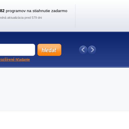
882
programov na stiahnutie zadarmo
edná aktualizácia pred 579 dni
ozšírené hľadanie