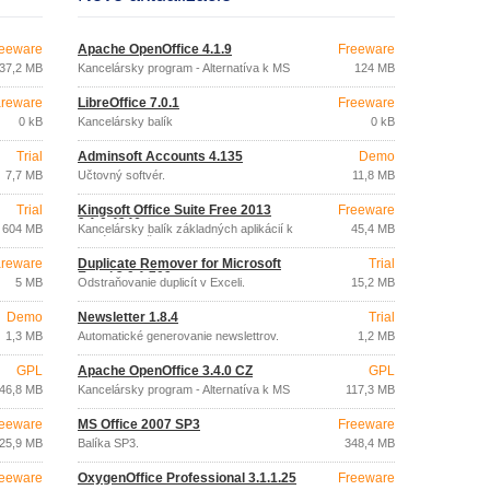
eeware
Apache OpenOffice 4.1.9
Freeware
37,2 MB
Kancelársky program - Alternatíva k MS
124 MB
Office zadarmo
reware
LibreOffice 7.0.1
Freeware
0 kB
Kancelársky balík
0 kB
Trial
Adminsoft Accounts 4.135
Demo
7,7 MB
Účtovný softvér.
11,8 MB
Trial
Kingsoft Office Suite Free 2013
Freeware
9.1.0.4246
604 MB
Kancelársky balík základných aplikácií k
45,4 MB
voľnému použitiu.
reware
Duplicate Remover for Microsoft
Trial
Excel 3.0.1.709
5 MB
Odstraňovanie duplicít v Exceli.
15,2 MB
Demo
Newsletter 1.8.4
Trial
1,3 MB
Automatické generovanie newslettrov.
1,2 MB
GPL
Apache OpenOffice 3.4.0 CZ
GPL
46,8 MB
Kancelársky program - Alternatíva k MS
117,3 MB
Office zadarmo
eeware
MS Office 2007 SP3
Freeware
25,9 MB
Balíka SP3.
348,4 MB
eeware
OxygenOffice Professional 3.1.1.25
Freeware