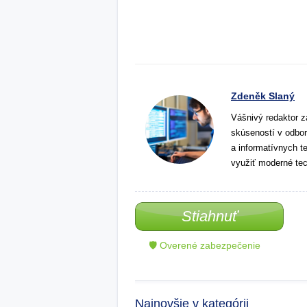
Zdeněk Slaný
Vášnivý redaktor z
skúseností v odbor
a informatívnych t
využiť moderné tec
Stiahnuť
🛡 Overené zabezpečenie
Najnovšie v kategórii