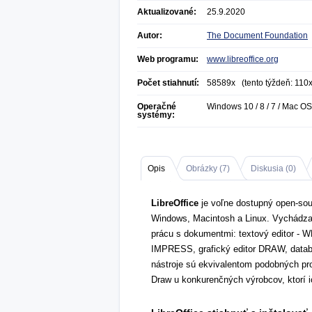
Aktualizované:
25.9.2020
Autor:
The Document Foundation
Web programu:
www.libreoffice.org
Počet stiahnutí:
58589x (tento týždeň: 110x
Operačné
Windows 10 / 8 / 7 / Mac OS
systémy:
Opis
Obrázky (
7
)
Diskusia (
0
)
LibreOffice
je voľne dostupný open-sou
Windows, Macintosh a Linux. Vychádza 
prácu s dokumentmi: textový editor - W
IMPRESS, grafický editor DRAW, data
nástroje sú ekvivalentom podobných pr
Draw u konkurenčných výrobcov, ktorí 