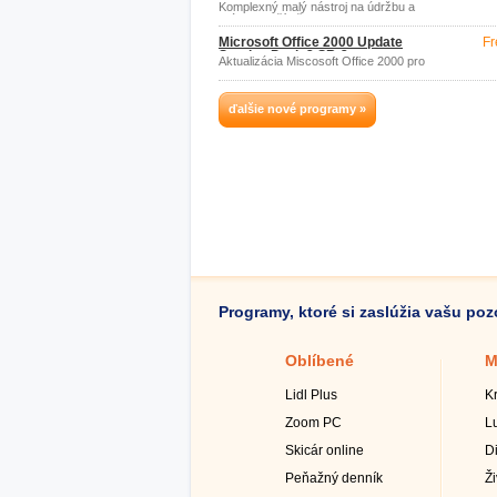
Komplexný malý nástroj na údržbu a
prácu s počítačom.
Microsoft Office 2000 Update
Fr
Service Pack 2 SR-2
Aktualizácia Miscosoft Office 2000 pro
SP2.
ďalšie nové programy »
Programy, ktoré si zaslúžia vašu po
Oblíbené
M
Lidl Plus
K
Zoom PC
L
Skicár online
D
Peňažný denník
Ž