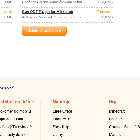
5,1 MB
Rozšírená verzia kancelárskeho balíka
532,5 MB
OpenOffice.
eeware
Sun ODF Plugin for Microsoft
Freeware
Office 3.1
8,8 MB
Add-in pre Microsoft Office pre prácu s
75,8 MB
ODF formátom.
ďalšie aktualizácie »
zornosť
obilné aplikácie
Nástroje
Hry
rokomer do mobilu
Libre Office
Minecraft
upa do mobilu
FloorPAD
Fortnite
iaľkový TV ovládač
SketchUp
Counter-Strike 1.6
ivé tapety do mobilu
Uplay
Mariáš