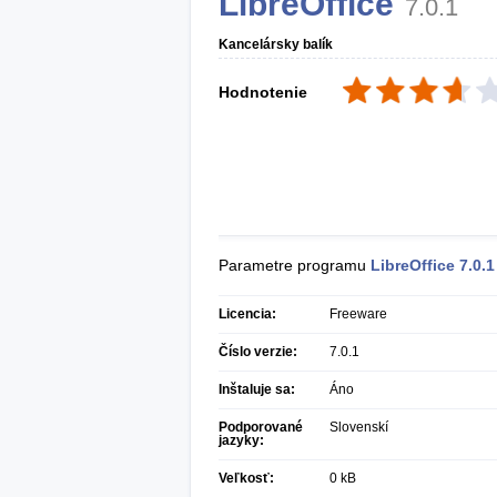
LibreOffice
7.0.1
Kancelársky balík
Hodnotenie
Parametre programu
LibreOffice
7.0.1
Licencia:
Freeware
Číslo verzie:
7.0.1
Inštaluje sa:
Áno
Podporované
Slovenskí
jazyky:
Veľkosť:
0 kB