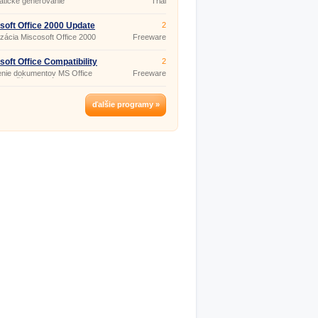
atické generovanie
Trial
ttrov.
soft Office 2000 Update
2
ce Pack 2 SR-2
izácia Miscosoft Office 2000
Freeware
2.
soft Office Compatibility
2
 4
enie dokumentov MS Office
Freeware
 starších verziách MS Office
ďalšie programy »