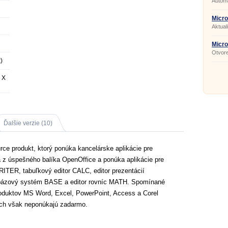
Autom
newsle
Micro
Servi
Aktual
pro SP
Micro
Pack
Otvor
2007 v
)
 X
Ďalšie verzie (10)
rce produkt, ktorý ponúka kancelárske aplikácie pre
z úspešného balíka OpenOffice a ponúka aplikácie pre
RITER, tabuľkový editor CALC, editor prezentácií
bázový systém BASE a editor rovníc MATH. Spomínané
oduktov MS Word, Excel, PowerPoint, Access a Corel
ich však neponúkajú zadarmo.