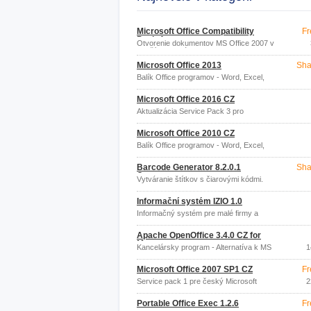
Microsoft Office Compatibility
Fr
Pack 4
Otvorenie dokumentov MS Office 2007 v
starších verziách MS Office
Microsoft Office 2013
Sha
Balík Office programov - Word, Excel,
PowerPoint, Outlook
Microsoft Office 2016 CZ
Aktualizácia Service Pack 3 pro
Microsoft Office 2003.
Microsoft Office 2010 CZ
Balík Office programov - Word, Excel,
PowerPoint, Outlook.
Barcode Generator 8.2.0.1
Sha
Corporate
Vytváranie štítkov s čiarovými kódmi.
Informační systém IZIO 1.0
Informačný systém pre malé firmy a
podnikateľov.
Apache OpenOffice 3.4.0 CZ for
Mac
Kancelársky program - Alternatíva k MS
1
Office zadarmo
Microsoft Office 2007 SP1 CZ
Fr
Service pack 1 pre český Microsoft
2
Office 2007.
Portable Office Exec 1.2.6
Fr