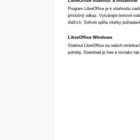
LibreOffice stiahnuť a inštalovať
Program LibreOffice je k stiahnutiu za
príslušný odkaz. Vytvárajte textové sú
ďalších. Softvér spĺňa všetky požiadavk
LibreOffice Windows
Stiahnut LibreOffice na našich stránkac
potreby. Download je free a rovnako tak