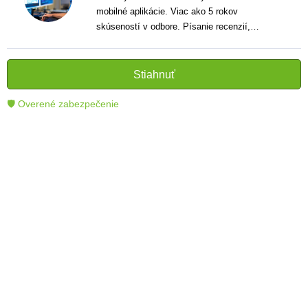
mobilné aplikácie. Viac ako 5 rokov
skúseností v odbore. Písanie recenzií,
návodov a noviniek. Tvorca jasných a
informatívnych textov, ktoré pomáhajú
čitateľom lepšie porozumieť a využiť moderné
Stiahnuť
technológie.
🛡 Overené zabezpečenie