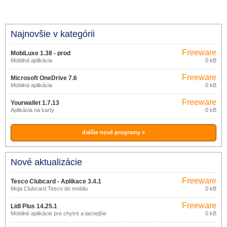
Najnovšie v kategórii
Freeware
MobiLuxe 1.38 - prod
Mobilná aplikácia
0 kB
Freeware
Microsoft OneDrive 7.6
Mobilná aplikácia
0 kB
Freeware
Yourwallet 1.7.13
Aplikácia na karty
0 kB
ďalšie nové programy »
Nové aktualizácie
Freeware
Tesco Clubcard - Aplikace 3.4.1
Moja Clubcard Tesco do mobilu
0 kB
Freeware
Lidl Plus 14.25.1
Mobilné aplikácie pre chytré a lacnejšie
0 kB
nakupovanie