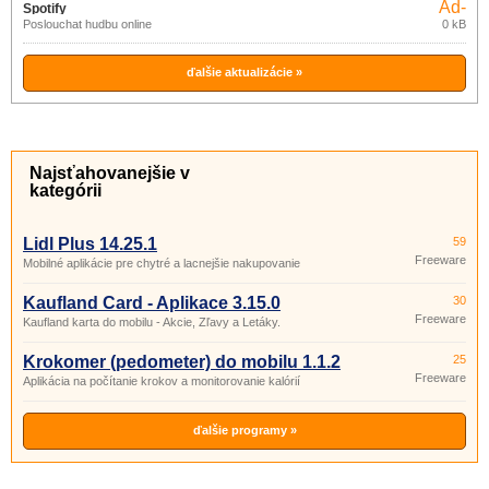
Ad-
Spotify
supported
Poslouchat hudbu online
0 kB
ďalšie aktualizácie »
Najsťahovanejšie v
kategórii
Lidl Plus 14.25.1
59
Freeware
Mobilné aplikácie pre chytré a lacnejšie nakupovanie
Kaufland Card - Aplikace 3.15.0
30
Freeware
Kaufland karta do mobilu - Akcie, Zľavy a Letáky.
Krokomer (pedometer) do mobilu 1.1.2
25
Freeware
Aplikácia na počítanie krokov a monitorovanie kalórií
ďalšie programy »