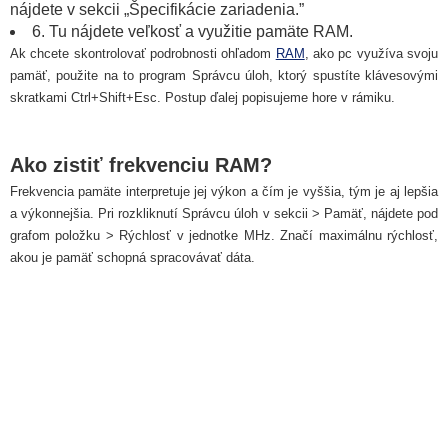
nájdete v sekcii „Špecifikácie zariadenia.”
6. Tu nájdete veľkosť a využitie pamäte RAM.
Ak chcete skontrolovať podrobnosti ohľadom
RAM
, ako pc využíva svoju
pamäť, použite na to program Správcu úloh, ktorý spustíte klávesovými
skratkami Ctrl+Shift+Esc. Postup ďalej popisujeme hore v rámiku.
Ako zistiť frekvenciu RAM?
Frekvencia pamäte interpretuje jej výkon a čím je vyššia, tým je aj lepšia
a výkonnejšia. Pri rozkliknutí Správcu úloh v sekcii > Pamäť, nájdete pod
grafom položku > Rýchlosť v jednotke MHz. Značí maximálnu rýchlosť,
akou je pamäť schopná spracovávať dáta.