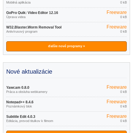
Mobilná aplikácia
0 kB
Freeware
GoPro Quik: Video Editor 12.16
Úprava videa
0 kB
Freeware
W32.Blaster.Worm Removal Tool
Antivírusový program
0 kB
1.0.0
ďalšie nové programy »
Nové aktualizácie
Freeware
Yawcam 0.8.0
Práca a obsluha webkamery
0 kB
Freeware
Notepad++ 8.4.6
Poznámkový blok
0 kB
Freeware
Subtitle Edit 4.0.3
Editácia, prevod titulkov k filmom
0 kB