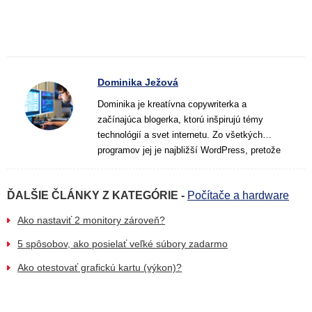
Dominika Ježová
Dominika je kreatívna copywriterka a
začínajúca blogerka, ktorú inšpirujú témy
technológií a svet internetu. Zo všetkých
programov jej je najbližší WordPress, pretože
s tým si ako online pisateľka priam tyká.
Miluje prírodu, kávu, knihy a čas, ktorý môže
ĎALŠIE ČLÁNKY Z KATEGÓRIE -
Počítače a hardware
tráviť písaním textov, ktoré ľuďom uľahčujú
život a rozširujú obzory. Na jej práci najviac
Ako nastaviť 2 monitory zároveň?
zbožňuje práve možnosť neustále sa
vzdelávať v rôznych témach. Jej zámerom je
5 spôsobov, ako posielať veľké súbory zadarmo
zjednodušiť text aj pri zložitejších témach a
Ako otestovať grafickú kartu (výkon)?
vystihnúť pointu tak, aby čitateľ našiel
potrebnú informáciu a využil ju v praxi. V jej
článkoch môžete nájsť rôzne témy, ktoré