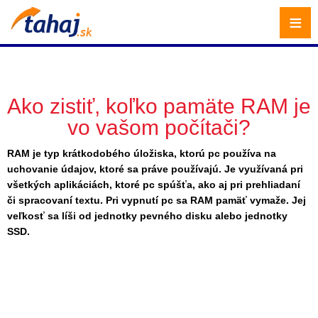
≡
Ako zistiť, koľko pamäte RAM je
vo vašom počítači?
RAM je typ krátkodobého úložiska, ktorú pc používa na
uchovanie údajov, ktoré sa práve používajú. Je využívaná pri
všetkých aplikáciách, ktoré pc spúšťa, ako aj pri prehliadaní
či spracovaní textu. Pri vypnutí pc sa RAM pamäť vymaže. Jej
veľkosť sa líši od jednotky pevného disku alebo jednotky
SSD.