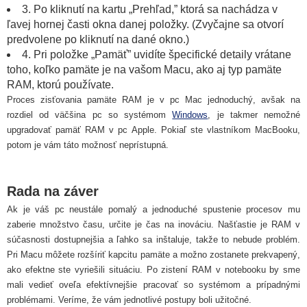
3. Po kliknutí na kartu „Prehľad,” ktorá sa nachádza v
ľavej hornej časti okna danej položky. (Zvyčajne sa otvorí
predvolene po kliknutí na dané okno.)
4. Pri položke „Pamäť” uvidíte špecifické detaily vrátane
toho, koľko pamäte je na vašom Macu, ako aj typ pamäte
RAM, ktorú používate.
Proces zisťovania pamäte RAM je v pc Mac jednoduchý, avšak na
rozdiel od väčšina pc so systémom
Windows
, je takmer nemožné
upgradovať pamäť RAM v pc Apple. Pokiaľ ste vlastníkom MacBooku,
potom je vám táto možnosť neprístupná.
Rada na záver
Ak je váš pc neustále pomalý a jednoduché spustenie procesov mu
zaberie množstvo času, určite je čas na inováciu. Našťastie je RAM v
súčasnosti dostupnejšia a ľahko sa inštaluje, takže to nebude problém.
Pri Macu môžete rozšíriť kapcitu pamäte a možno zostanete prekvapený,
ako efektne ste vyriešili situáciu. Po zistení RAM v notebooku by sme
mali vedieť oveľa efektívnejšie pracovať so systémom a prípadnými
problémami. Veríme, že vám jednotlivé postupy boli užitočné.