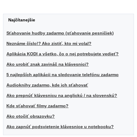
popisujú mobilné aplikácie, počítačové
programy a rady, ktoré sa týkajú práce s
počítačom.
Najčítanejšie
Ak by ste sa o nej chceli dozvedieť viac,
môžete si pozrieť jej
blog
.
Sťahovanie hudby zadarmo (sťahovanie pesničiek)
Neznáme číslo!? Ako zistiť, kto mi volal?
Aplikácia KODI a všetko, čo o nej potrebujete vedieť?
Ako urobiť znak zavináč na klávesnici?
5 najlepších aplikácii na sledovanie telefónu zadarmo
Audioknihy zadarmo, kde ich sťahovať
Ako prepnúť klávesnicu na anglickú / na slovenskú?
Kde sťahovať filmy zadarmo?
Ako otočiť obrazovku?
Ako zapnúť podsvietenie klávesnice u notebooku?