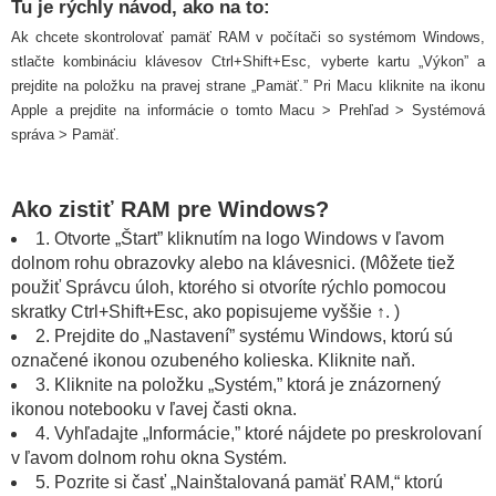
Tu je rýchly návod, ako na to:
Ak chcete skontrolovať pamäť RAM v počítači so systémom Windows,
stlačte kombináciu klávesov Ctrl+Shift+Esc, vyberte kartu „Výkon” a
prejdite na položku na pravej strane „Pamäť.” Pri Macu kliknite na ikonu
Apple a prejdite na informácie o tomto Macu > Prehľad > Systémová
správa > Pamäť.
Ako zistiť RAM pre Windows?
1. Otvorte „Štart” kliknutím na logo Windows v ľavom
dolnom rohu obrazovky alebo na klávesnici. (Môžete tiež
použiť Správcu úloh, ktorého si otvoríte rýchlo pomocou
skratky Ctrl+Shift+Esc, ako popisujeme vyššie ↑. )
2. Prejdite do „Nastavení” systému Windows, ktorú sú
označené ikonou ozubeného kolieska. Kliknite naň.
3. Kliknite na položku „Systém,” ktorá je znázornený
ikonou notebooku v ľavej časti okna.
4. Vyhľadajte „Informácie,” ktoré nájdete po preskrolovaní
v ľavom dolnom rohu okna Systém.
5. Pozrite si časť „Nainštalovaná pamäť RAM,“ ktorú