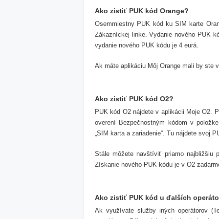
Ako zistiť PUK kód Orange?
Osemmiestny PUK kód ku SIM karte Orang
Zákazníckej linke. Vydanie nového PUK kó
vydanie nového PUK kódu je 4 eurá.
Ak máte aplikáciu Môj Orange mali by ste v
Ako zistiť PUK kód O2?
PUK kód O2 nájdete v aplikácii Moje O2. P
overení Bezpečnostným kódom v položke „Mô
„SIM karta a zariadenie“. Tu nájdete svoj 
Stále môžete navštíviť priamo najbližšiu
Získanie nového PUK kódu je v O2 zadarm
Ako zistiť PUK kód u ďalších operát
Ak využívate služby iných operátorov (T