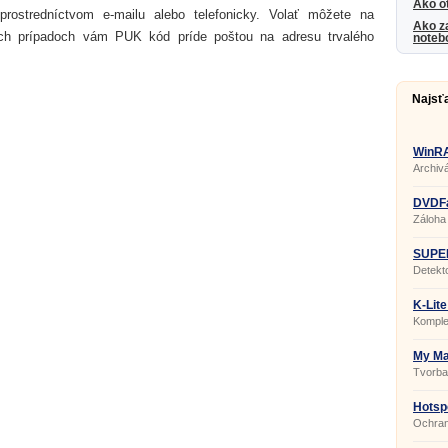
Ako o
rostredníctvom e-mailu alebo telefonicky. Volať môžete na
Ako z
ch prípadoch vám PUK kód príde poštou na adresu trvalého
noteb
Najsť
WinRA
Archiv
DVDFa
Záloha
SUPER
Editio
Detekt
K-Lit
Komple
My Ma
Tvorba
a pohy
Hotspo
Ochran
sieťach