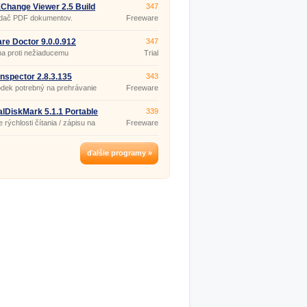
Change Viewer 2.5 Build
347
 Portable
adač PDF dokumentov.
Freeware
re Doctor 9.0.0.912
347
a proti nežiaducemu
Trial
e.
nspector 2.8.3.135
343
ble
kodek potrebný na prehrávanie
Freeware
alDiskMark 5.1.1 Portable
339
 rýchlosti čítania / zápisu na
Freeware
disk.
ďalšie programy »