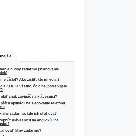
anejšie
vanie hudby zadarmo (sťahovanie
čiek)
e číslo!? Ako zistiť, kto mi volal?
cia KODI a všetko, čo o nej potrebujete
ť?
robiť znak zavináč na klávesnici?
epších aplikácii na sledovanie telefónu
rmo
knihy zadarmo, kde ich sťahovať
repnúť klávesnicu na anglickú / na
nskú?
ťahovať filmy zadarmo?