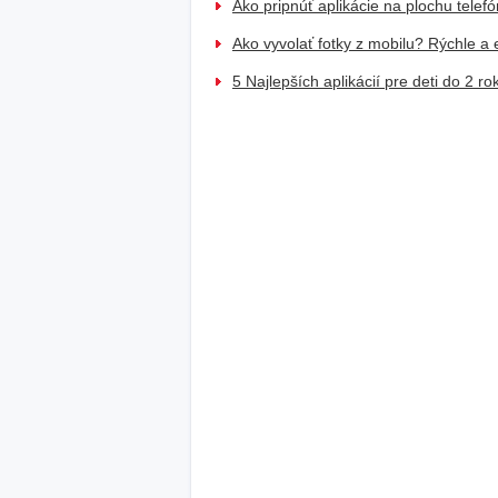
Ako pripnúť aplikácie na plochu telef
Ako vyvolať fotky z mobilu? Rýchle a e
5 Najlepších aplikácií pre deti do 2 ro