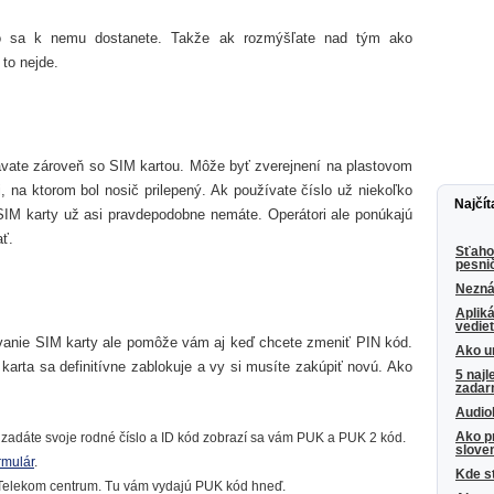
ako sa k nemu dostanete. Takže ak rozmýšľate nad tým ako
to nejde.
avate zároveň so SIM kartou. Môže byť zverejnení na plastovom
i, na ktorom bol nosič prilepený. Ak používate číslo už niekoľko
Najčít
SIM karty už asi pravdepodobne nemáte. Operátori ale ponúkajú
ť.
Sťaho
pesni
Neznám
Apliká
vedie
vanie SIM karty ale pomôže vám aj keď chcete zmeniť PIN kód.
Ako u
arta sa definitívne zablokuje a vy si musíte zakúpiť novú. Ako
5 najl
zada
Audio
Ako p
 zadáte svoje rodné číslo a ID kód zobrazí sa vám PUK a PUK 2 kód.
slove
rmulár
.
Kde s
e Telekom centrum. Tu vám vydajú PUK kód hneď.