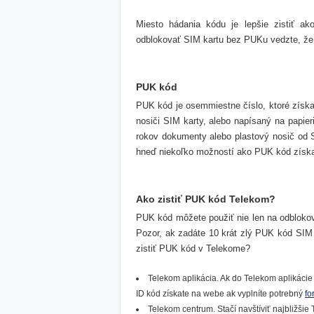
Miesto hádania kódu je lepšie zistiť 
odblokovať SIM kartu bez PUKu vedzte, že 
PUK kód
PUK kód je osemmiestne číslo, ktoré získ
nosiči SIM karty, alebo napísaný na papier
rokov dokumenty alebo plastový nosič od 
hneď niekoľko možností ako PUK kód získa
Ako zistiť PUK kód Telekom?
PUK kód môžete použiť nie len na odbloko
Pozor, ak zadáte 10 krát zlý PUK kód SIM k
zistiť PUK kód v Telekome?
Telekom aplikácia. Ak do Telekom aplikácie
ID kód získate na webe ak vyplníte potrebný
fo
Telekom centrum. Stačí navštíviť najbližši