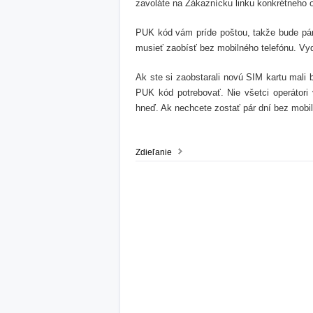
zavoláte na Zákaznícku linku konkrétneho o
PUK kód vám príde poštou, takže bude pár
musieť zaobísť bez mobilného telefónu. Vy
Ak ste si zaobstarali novú SIM kartu mali 
PUK kód potrebovať. Nie všetci operátor
hneď. Ak nechcete zostať pár dní bez mobil
Zdieľanie