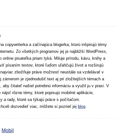
window.adsbygoogle || []).push({});
á
na copywriterka a začínajúca blogerka, ktorú inšpirujú témy
internetu. Zo všetkých programov jej je najbližší WordPress,
o online pisateľka priam tyká. Miluje prírodu, kávu, knihy a
viť písaním textov, ktoré ľuďom uľahčujú život a rozširujú
i najviac zbožňuje práve možnosť neustále sa vzdelávať v
 zámerom je zjednodušiť text aj pri zložitejších témach a
, aby čitateľ našiel potrebnú informáciu a využil ju v praxi. V
 nájsť rôzne témy, ktoré popisujú mobilné aplikácie,
 a rady, ktoré sa týkajú práce s počítačom.
chceli dozvedieť viac, môžete si pozrieť jej
blog
.
-
Mobil