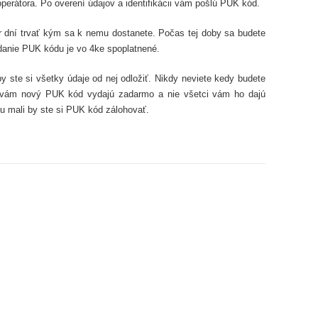
perátora. Po overení údajov a identifikácii vám pošlú PUK kód.
 dní trvať kým sa k nemu dostanete. Počas tej doby sa budete
danie PUK kódu je vo 4ke spoplatnené.
by ste si všetky údaje od nej odložiť. Nikdy neviete kedy budete
i vám nový PUK kód vydajú zadarmo a nie všetci vám ho dajú
u mali by ste si PUK kód zálohovať.