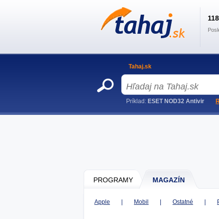
11
Posl
Tahaj.sk
Príklad:
ESET NOD32 Antivir
R
PROGRAMY
MAGAZÍN
Apple
|
Mobil
|
Ostatné
|