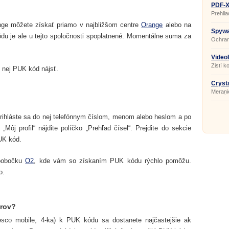
PDF-X
209.0
Prehli
e môžete získať priamo v najbližšom centre
Orange
alebo na
Spywa
du je ale u tejto spoločnosti spoplatnené. Momentálne suma za
Ochran
spywar
VideoI
Porta
Zistí 
 nej PUK kód nájsť.
videa.
Cryst
Meranie
pevný 
rihláste sa do nej telefónnym číslom, menom alebo heslom a po
j profil“ nájdite políčko „Prehľad čísel“. Prejdite do sekcie
PUK kód.
 pobočku
O2
, kde vám so získaním PUK kódu rýchlo pomôžu.
o.
orov?
esco mobile, 4-ka) k PUK kódu sa dostanete najčastejšie ak