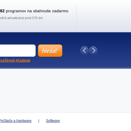
882
programov na stiahnutie zadarmo
edná aktualizácia pred 578 dni
ozšírené hľadanie
Počítače a hardware
|
Software