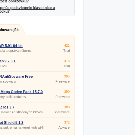
točiť obrazovku?
apnúť podsvietenie klávesnice u
ooku?
ahovanejšie
R 5.91 64-bit
421
ácia a správa súborov
Trial
b 9.2.3.1
418
 DVD.
Trial
AntiSpyware Free
395
n 6.0.1212
or spywaru.
Freeware
e Mega Codec Pack 15.7.0
390
tný balík kodekov
Freeware
cros 3.7
388
 makier zo stlačených kláves
Shareware
bov myši.
t Shield 5.1.3
372
a súkromia na verejných wi-fi
Adware
.