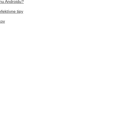
ónu Androidu?
fektívne tipy
kov