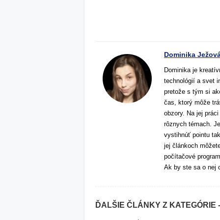
(adsbygoogle = 
Dominika Ježov
Dominika je kreatív
technológií a svet 
pretože s tým si ak
čas, ktorý môže trá
obzory. Na jej prác
rôznych témach. Jej
vystihnúť pointu tak
jej článkoch môžete
počítačové programy
Ak by ste sa o nej 
ĎALŠIE ČLÁNKY Z KATEGÓRIE 