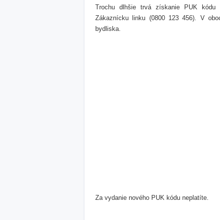
Trochu dlhšie trvá získanie PUK kódu p
Zákaznícku linku (0800 123 456). V obo
bydliska.
Za vydanie nového PUK kódu neplatíte.