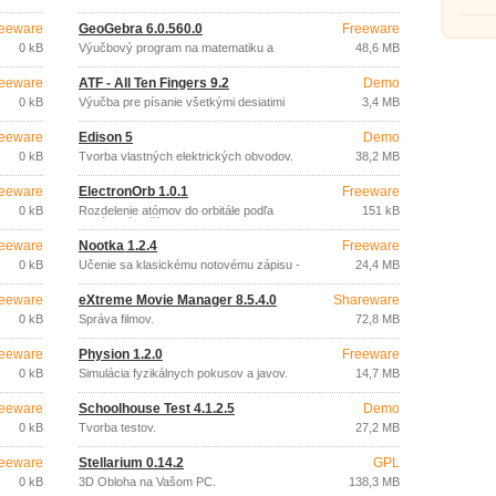
eeware
GeoGebra 6.0.560.0
Freeware
0 kB
Výučbový program na matematiku a
48,6 MB
geometriu
eeware
ATF - All Ten Fingers 9.2
Demo
0 kB
Výučba pre písanie všetkými desiatimi
3,4 MB
eeware
Edison 5
Demo
0 kB
Tvorba vlastných elektrických obvodov.
38,2 MB
eeware
ElectronOrb 1.0.1
Freeware
0 kB
Rozdelenie atómov do orbitále podľa
151 kB
protónového čísla.
eeware
Nootka 1.2.4
Freeware
0 kB
Učenie sa klasickému notovému zápisu -
24,4 MB
gitara.
eeware
eXtreme Movie Manager 8.5.4.0
Shareware
0 kB
Správa filmov.
72,8 MB
eeware
Physion 1.2.0
Freeware
0 kB
Simulácia fyzikálnych pokusov a javov.
14,7 MB
eeware
Schoolhouse Test 4.1.2.5
Demo
0 kB
Tvorba testov.
27,2 MB
eeware
Stellarium 0.14.2
GPL
0 kB
3D Obloha na Vašom PC.
138,3 MB