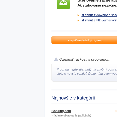
Sťahovanie začne au
Ak sťahovanie nezačne, 
stiahnuť z download.sose
stiahnuť z http://umis.kva
» späť na detail programu
Oznámiť ťažkosti s programom
Program nejde stiahnuť, má chybný opis a
viete o novšiu verziu? Dajte nám o tom ved
Najnovšie v kategórii
Booking.com
Fr
Hľadanie ubytovania (aplikácia)