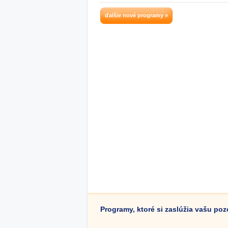
ďalšie nové programy »
Programy, ktoré si zaslúžia vašu po