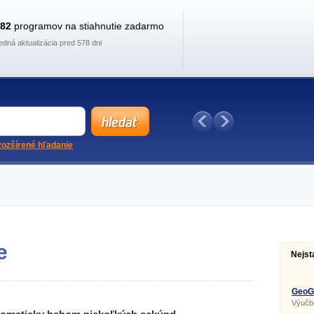
882
programov na stiahnutie zadarmo
edná aktualizácia pred 578 dni
ozšírené hľadanie
e
Nejst
GeoGe
Výučb
geomet