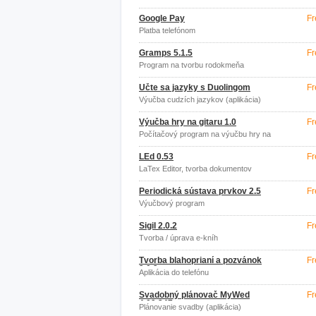
Google Pay
Fr
Platba telefónom
Gramps 5.1.5
Fr
Program na tvorbu rodokmeňa
Učte sa jazyky s Duolingom
Fr
Výučba cudzích jazykov (aplikácia)
Výučba hry na gitaru 1.0
Fr
Počítačový program na výučbu hry na
gitaru
LEd 0.53
Fr
LaTex Editor, tvorba dokumentov
Periodická sústava prvkov 2.5
Fr
Výučbový program
Sigil 2.0.2
Fr
Tvorba / úprava e-kníh
Tvorba blahoprianí a pozvánok
Fr
2.0.2
Aplikácia do telefónu
Svadobný plánovač MyWed
Fr
4.09.347
Plánovanie svadby (aplikácia)