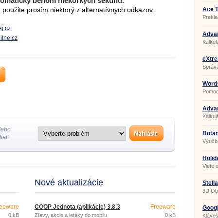
tomaticky behom niekoľkých sekúnd.
použite prosím niektorý z alternatívnych odkazov:
Ace T
Prekla
j.cz
Adva
litne.cz
Calcu
Kalkul
výpočt
eXtre
Správa
Words
Pomoc 
Adva
Calcu
Kalkul
výpočt
lebo
Botan
ieť.
Výučba
Holid
9434
Viete 
sviatk
Nové aktualizácie
Stell
3D Ob
eeware
COOP Jednota (aplikácie) 3.8.3
Freeware
Googl
0 kB
Zľavy, akcie a letáky do mobilu
0 kB
Kláves