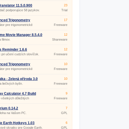
ranslator 11.5.0.900
23
dač podporujúce 58 jazykov.
Trial
nced Trigonometry
17
lator 1.8.5
átor pre trigonometrické
Freeware
y.
me Movie Manager 8.5.4.0
12
 filmov.
Shareware
 Reminder 1.6.6
12
pri učení cudzích slovíčok.
Freeware
nced Trigonometry
10
lator 1.8.5 Portable
átor pre trigonometrické
Freeware
y.
ika - Zelená příroda 3.0
10
 liečivých bylín.
Freeware
ay Calculator 4.7 Build
9
o všetkých dôležitých
Freeware
och?
arium 0.14.2
7
loha na Vašom PC.
GPL
e Earth Hotkeys 1.03
6
ové skratky pre Google Earth.
GPL