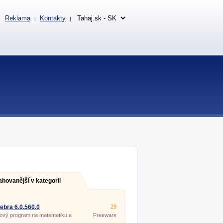
Reklama
Kontakty
|
|
ahovanější v kategorii
bra 6.0.560.0
29
ový program na matematiku a
Freeware
riu