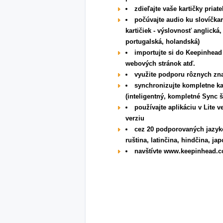
zdieľajte vaše kartičky pria
počúvajte audio ku slovíčkam
kartičiek - výslovnosť anglická
portugalská, holandská)
importujte si do Keepinhead
webových stránok atď.
využite podporu rôznych zn
synchronizujte kompletne ka
(inteligentný, kompletné Sync š
používajte aplikáciu v Lite v
verziu
cez 20 podporovaných jazykov
ruština, latinčina, hindčina, jap
navštívte www.keepinhead.c