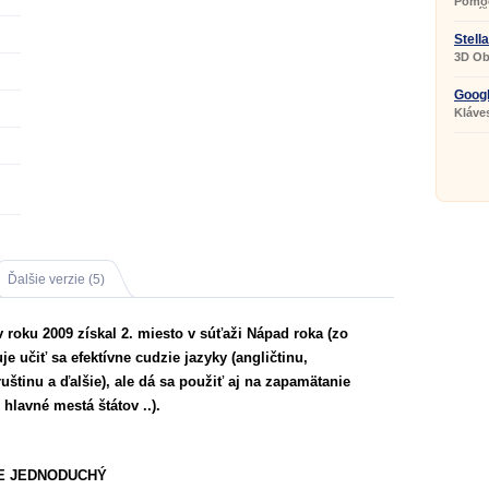
Pomoc
slovíč
Stell
3D Ob
Googl
Kláve
Earth.
Ďalšie verzie (5)
v roku 2009 získal 2. miesto v súťaži Nápad roka (zo
 učiť sa efektívne cudzie jazyky (angličtinu,
uštinu a ďalšie), ale dá sa použiť aj na zapamätanie
 hlavné mestá štátov ..).
JE JEDNODUCHÝ