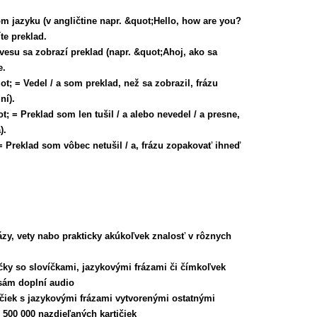
m jazyku (v angličtine napr. &quot;Hello, how are you?
te preklad.
vesu sa zobrazí preklad (napr. &quot;Ahoj, ako sa
e.
; = Vedel / a som preklad, než sa zobrazil, frázu
ní).
; = Preklad som len tušil / a alebo nevedel / a presne,
).
 Preklad som vôbec netušil / a, frázu zopakovať ihneď
rázy, vety nabo prakticky akúkoľvek znalosť v rôznych
tičky so slovíčkami, jazykovými frázami či čímkoľvek
sám doplní audio
ičiek s jazykovými frázami vytvorenými ostatnými
 500 000 nazdieľaných kartičiek