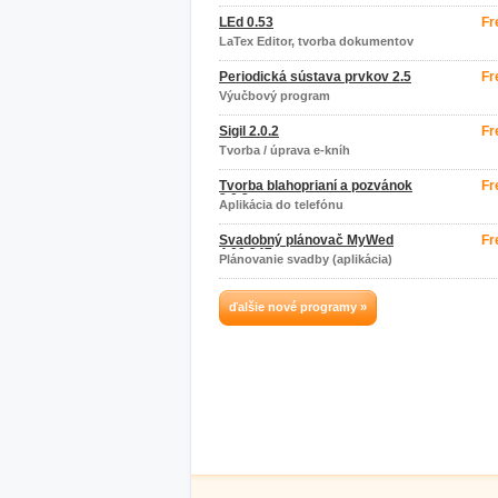
LEd 0.53
Fr
LaTex Editor, tvorba dokumentov
Periodická sústava prvkov 2.5
Fr
Výučbový program
Sigil 2.0.2
Fr
Tvorba / úprava e-kníh
Tvorba blahoprianí a pozvánok
Fr
2.0.2
Aplikácia do telefónu
Svadobný plánovač MyWed
Fr
4.09.347
Plánovanie svadby (aplikácia)
ďalšie nové programy »