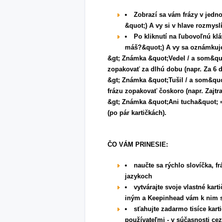
Zobrazí sa vám frázy v jedno
&quot;) A vy si v hlave rozmyslí
Po kliknutí na ľubovoľnú klá
máš?&quot;) A vy sa oznámkuj
&gt; Známka &quot;Vedel / a som&quot
zopakovať za dlhú dobu (napr. Za 6 d
&gt; Známka &quot;Tušil / a som&quot
frázu zopakovať čoskoro (napr. Zajtra
&gt; Známka &quot;Ani tucha&quot; =
(po pár kartičkách).
ČO VÁM PRINESIE:
naučte sa rýchlo slovíčka, f
jazykoch
vytvárajte svoje vlastné kar
iným a Keepinhead vám k nim 
sťahujte zadarmo tisíce kart
používateľmi - v súčasnosti cez