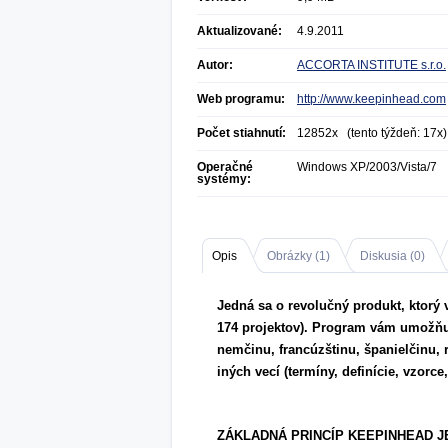
Aktualizované:
4.9.2011
Autor:
ACCORTA INSTITUTE s.r.o.
Web programu:
http://www.keepinhead.com
Počet stiahnutí:
12852x (tento týždeň: 17x)
Operačné
Windows XP/2003/Vista/7
systémy:
Opis
Obrázky (
1
)
Diskusia (
0
)
Jedná sa o revolučný produkt, ktorý 
174 projektov). Program vám umožňuje
nemčinu, francúzštinu, španielčinu, r
iných vecí (termíny, definície, vzorce,
ZÁKLADNÁ PRINCÍP KEEPINHEAD 