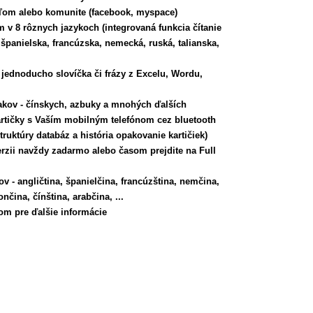
teľom alebo komunite (facebook, myspace)
 v 8 rôznych jazykoch (integrovaná funkcia čítanie
, španielska, francúzska, nemecká, ruská, talianska,
 jednoducho slovíčka či frázy z Excelu, Wordu,
akov - čínskych, azbuky a mnohých ďalších
rtičky s Vaším
mobilným telefónom cez bluetooth
truktúry databáz a história opakovanie kartičiek)
erzii
navždy zadarmo alebo časom prejdite na Full
 - angličtina, španielčina, francúzština, nemčina,
ončina, čínština, arabčina, ...
om pre ďalšie informácie