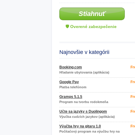
Stiahnuť
🛡 Overené zabezpečenie
Najnovšie v kategórii
Booking.com
Fr
Hľadanie ubytovania (aplikácia)
Google Pay
Fr
Platba telefónom
Gramps 5.1.5
Fr
Program na tvorbu rodokmeňa
Učte sa jazyky s Duolingom
Fr
Výučba cudzích jazykov (aplikácia)
Výučba hry na gitaru 1.0
Fr
Počítačový program na výučbu hry na
gitaru