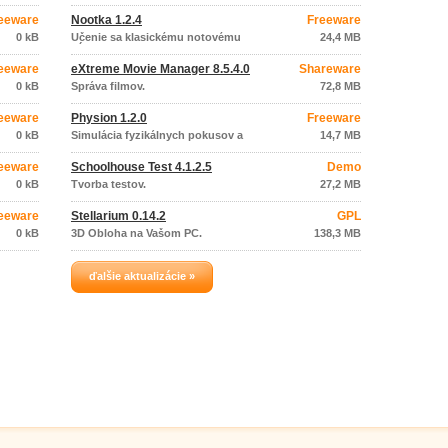
eeware
Nootka 1.2.4
Freeware
0 kB
Učenie sa klasickému notovému
24,4 MB
zápisu - gitara.
eeware
eXtreme Movie Manager 8.5.4.0
Shareware
0 kB
Správa filmov.
72,8 MB
eeware
Physion 1.2.0
Freeware
0 kB
Simulácia fyzikálnych pokusov a
14,7 MB
javov.
eeware
Schoolhouse Test 4.1.2.5
Demo
0 kB
Tvorba testov.
27,2 MB
eeware
Stellarium 0.14.2
GPL
0 kB
3D Obloha na Vašom PC.
138,3 MB
ďalšie aktualizácie »