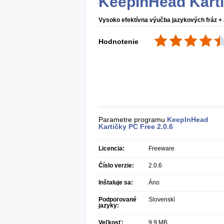
KeepInHead Kart
Vysoko efektívna výučba jazykových fráz + a
Hodnotenie
Parametre programu
KeepInHead
Kartičky PC Free
2.0.6
Licencia:
Freeware
Číslo verzie:
2.0.6
Inštaluje sa:
Áno
Podporované
Slovenskí
jazyky:
Veľkosť:
9,9 MB