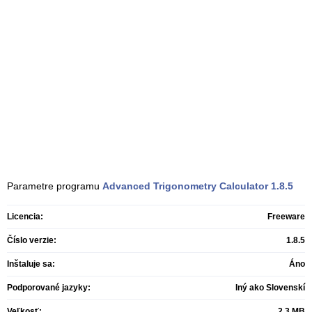
Parametre programu
Advanced Trigonometry Calculator
1.8.5
Licencia:
Freeware
Číslo verzie:
1.8.5
Inštaluje sa:
Áno
Podporované jazyky:
Iný ako Slovenskí
Veľkosť:
2,3 MB