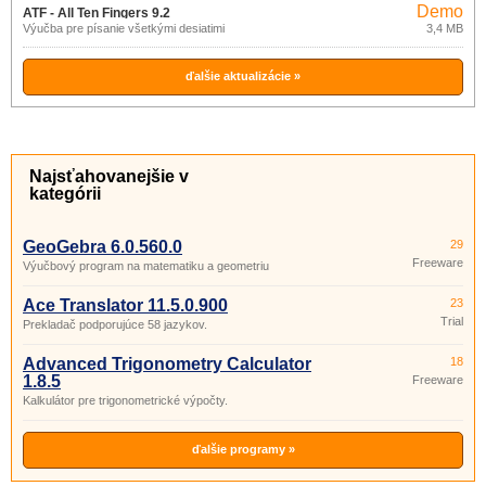
Demo
ATF - All Ten Fingers 9.2
Výučba pre písanie všetkými desiatimi
3,4 MB
ďalšie aktualizácie »
Najsťahovanejšie v
kategórii
GeoGebra 6.0.560.0
29
Freeware
Výučbový program na matematiku a geometriu
Ace Translator 11.5.0.900
23
Trial
Prekladač podporujúce 58 jazykov.
Advanced Trigonometry Calculator
18
1.8.5
Freeware
Kalkulátor pre trigonometrické výpočty.
ďalšie programy »