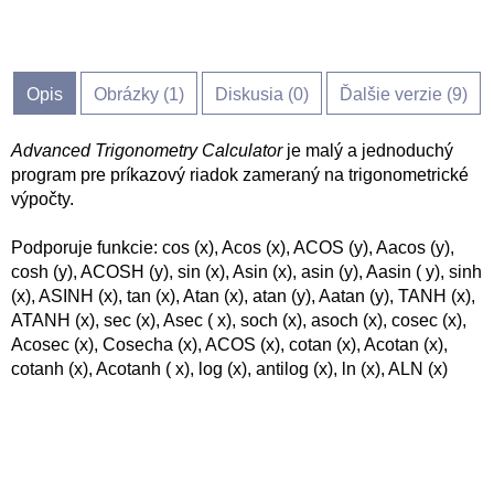
Opis
Obrázky (
1
)
Diskusia (
0
)
Ďalšie verzie (9)
Advanced Trigonometry Calculator
je malý a jednoduchý
program pre príkazový riadok zameraný na trigonometrické
výpočty.
Podporuje funkcie: cos (x), Acos (x), ACOS (y), Aacos (y),
cosh (y), ACOSH (y), sin (x), Asin (x), asin (y), Aasin ( y), sinh
(x), ASINH (x), tan (x), Atan (x), atan (y), Aatan (y), TANH (x),
ATANH (x), sec (x), Asec ( x), soch (x), asoch (x), cosec (x),
Acosec (x), Cosecha (x), ACOS (x), cotan (x), Acotan (x),
cotanh (x), Acotanh ( x), log (x), antilog (x), ln (x), ALN (x)