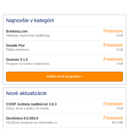
Najnovšie v kategórii
Freeware
Booking.com
Hľadanie ubytovania (aplikácia)
0 kB
Freeware
Google Pay
Platba telefónom
0 kB
Freeware
Gramps 5.1.5
Program na tvorbu rodokmeňa
0 kB
ďalšie nové programy »
Nové aktualizácie
Freeware
COOP Jednota (aplikácie) 3.8.3
Zľavy, akcie a letáky do mobilu
0 kB
Freeware
GeoGebra 6.0.560.0
Výučbový program na matematiku a
48,6 MB
geometriu