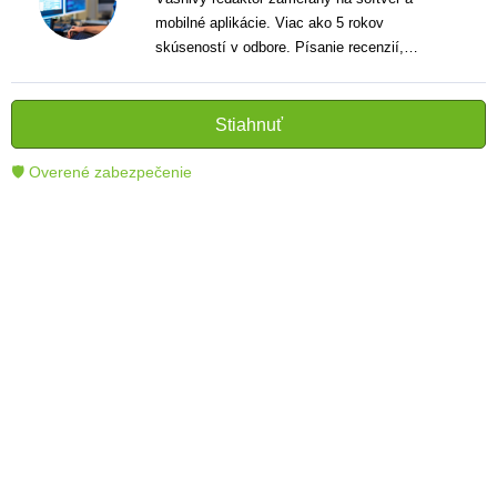
mobilné aplikácie. Viac ako 5 rokov
skúseností v odbore. Písanie recenzií,
návodov a noviniek. Tvorca jasných a
informatívnych textov, ktoré pomáhajú
čitateľom lepšie porozumieť a využiť moderné
Stiahnuť
technológie.
🛡 Overené zabezpečenie