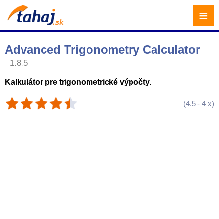
≡
Advanced Trigonometry Calculator
1.8.5
Kalkulátor pre trigonometrické výpočty.
(
4.5
-
4
x)