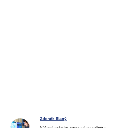
Zdeněk Slaný
Vášnivý redaktor zameraný na softvér a