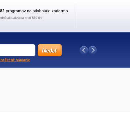
882
programov na stiahnutie zadarmo
edná aktualizácia pred 579 dni
ozšírené hľadanie