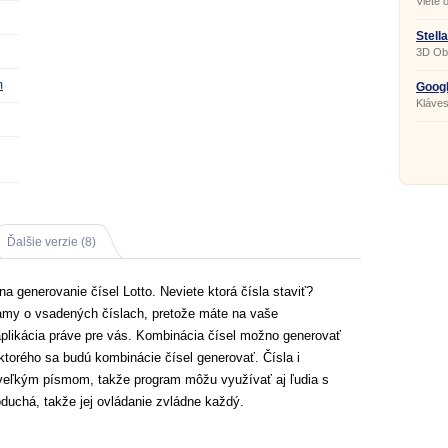
Viete 
sviatk
Stell
3D Ob
m
Googl
Kláves
Ďalšie verzie (8)
na generovanie čísel Lotto. Neviete ktorá čísla staviť?
namy o vsadených číslach, pretože máte na vaše
aplikácia práve pre vás. Kombinácia čísel možno generovať
ktorého sa budú kombinácie čísel generovať. Čísla i
 veľkým písmom, takže program môžu využívať aj ľudia s
oduchá, takže jej ovládanie zvládne každý.