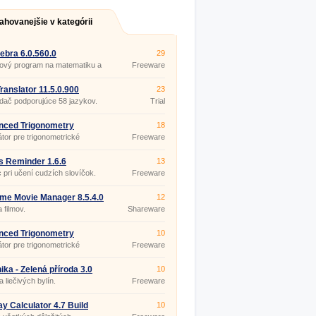
ahovanejšie v kategórii
bra 6.0.560.0
29
ový program na matematiku a
Freeware
riu
ranslator 11.5.0.900
23
dač podporujúce 58 jazykov.
Trial
nced Trigonometry
18
lator 1.8.5
átor pre trigonometrické
Freeware
y.
 Reminder 1.6.6
13
pri učení cudzích slovíčok.
Freeware
me Movie Manager 8.5.4.0
12
 filmov.
Shareware
nced Trigonometry
10
lator 1.8.5 Portable
átor pre trigonometrické
Freeware
y.
ika - Zelená příroda 3.0
10
 liečivých bylín.
Freeware
ay Calculator 4.7 Build
10