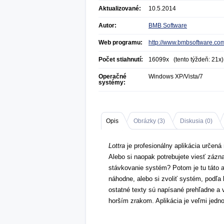
Aktualizované:
10.5.2014
Autor:
BMB Software
Web programu:
http://www.bmbsoftware.co
Počet stiahnutí:
16099x (tento týždeň: 21x)
Operačné
Windows XP/Vista/7
systémy:
Opis
Obrázky (
3
)
Diskusia (
0
)
Lottra
je profesionálny aplikácia určená 
Alebo si naopak potrebujete viesť záz
stávkovanie systém? Potom je tu táto 
náhodne, alebo si zvoliť systém, podľa 
ostatné texty sú napísané prehľadne a
horším zrakom. Aplikácia je veľmi jedn