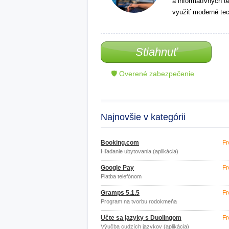
a informatívnych t
využiť moderné tec
Stiahnuť
🛡 Overené zabezpečenie
Najnovšie v kategórii
Booking.com
Fr
Hľadanie ubytovania (aplikácia)
Google Pay
Fr
Platba telefónom
Gramps 5.1.5
Fr
Program na tvorbu rodokmeňa
Učte sa jazyky s Duolingom
Fr
Výučba cudzích jazykov (aplikácia)