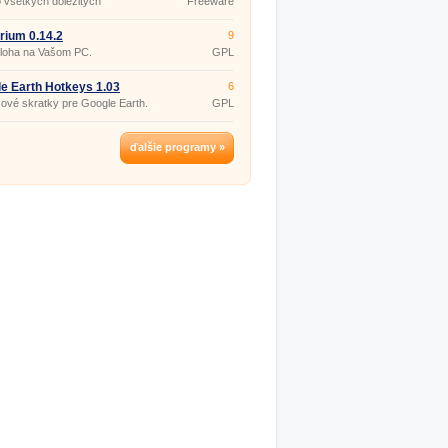
o všetkých dôležitých
Freeware
och?
arium 0.14.2
9
loha na Vašom PC.
GPL
e Earth Hotkeys 1.03
6
ové skratky pre Google Earth.
GPL
ďalšie programy »