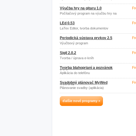
Výučba hry na gitaru 1.0
Fr
Počítačový program na výučbu hry na
gitaru
LEd 0.53
Fr
LaTex Editor, tvorba dokumentov
Periodická sústava prvkov 2.5
Fr
Výučbový program
Sigil 2.0.2
Fr
Tvorba / úprava e-kníh
Tvorba blahoprianí a pozvánok
Fr
2.0.2
Aplikácia do telefónu
Svadobný plánovač MyWed
Fr
4.09.347
Plánovanie svadby (aplikácia)
ďalšie nové programy »