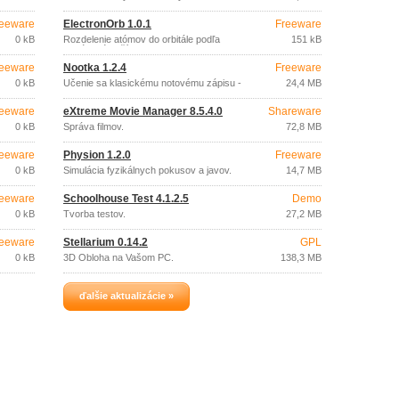
eeware
ElectronOrb 1.0.1
Freeware
0 kB
Rozdelenie atómov do orbitále podľa
151 kB
protónového čísla.
eeware
Nootka 1.2.4
Freeware
0 kB
Učenie sa klasickému notovému zápisu -
24,4 MB
gitara.
eeware
eXtreme Movie Manager 8.5.4.0
Shareware
0 kB
Správa filmov.
72,8 MB
eeware
Physion 1.2.0
Freeware
0 kB
Simulácia fyzikálnych pokusov a javov.
14,7 MB
eeware
Schoolhouse Test 4.1.2.5
Demo
0 kB
Tvorba testov.
27,2 MB
eeware
Stellarium 0.14.2
GPL
0 kB
3D Obloha na Vašom PC.
138,3 MB
ďalšie aktualizácie »