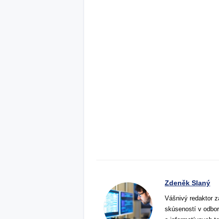
Zdeněk Slaný
Vášnivý redaktor z
skúseností v odbor