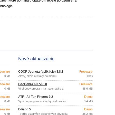
extov, ktoré pomáhajú čitateľom lepšie porozumieť a
hnológie.
Nové aktualizácie
eeware
COOP Jednota (aplikácie) 3.8.3
Freeware
0 kB
Zľavy, akcie a letáky do mobilu
0 kB
eeware
GeoGebra 6.0.560.0
Freeware
0 kB
Výučbový program na matematiku a
48,6 MB
geometriu
eeware
ATF - All Ten Fingers 9.2
Demo
0 kB
Výučba pre písanie všetkými desiatimi
3,4 MB
eeware
Edison 5
Demo
0 kB
Tvorba vlastných elektrických obvodov.
38,2 MB