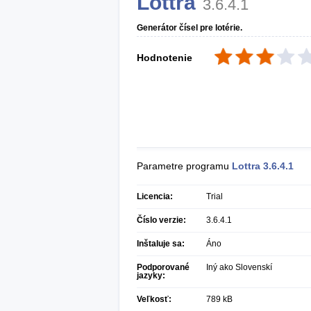
Lottra
3.6.4.1
Generátor čísel pre lotérie.
Hodnotenie
Parametre programu
Lottra
3.6.4.1
Licencia:
Trial
Číslo verzie:
3.6.4.1
Inštaluje sa:
Áno
Podporované
Iný ako Slovenskí
jazyky:
Veľkosť:
789 kB