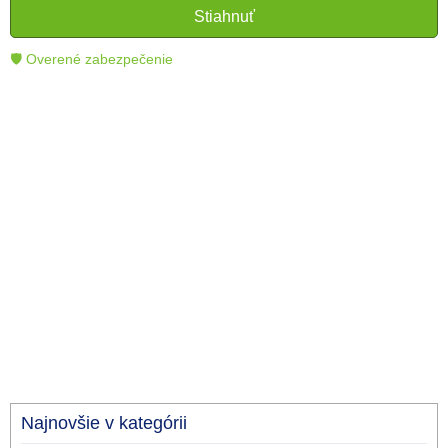
čitateľom lepšie porozumieť a využiť moderné
Stiahnuť
technológie.
🛡 Overené zabezpečenie
Najnovšie v kategórii