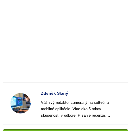
Zdeněk Slaný
Vášnivý redaktor zameraný na softvér a
mobilné aplikácie. Viac ako 5 rokov
skúseností v odbore. Písanie recenzií,
návodov a noviniek. Tvorca jasných a
informatívnych textov, ktoré pomáhajú