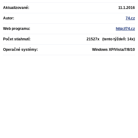
Aktualizované:
11.1.2016
Autor:
74.cz
Web programu:
http://74.cz
Počet stiahnutí:
21527x (tento týždeň: 14x)
Operačné systémy:
Windows XP/Vista/7/8/10