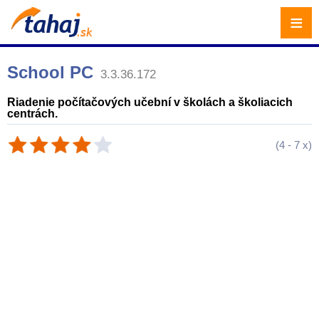
≡
School PC
3.3.36.172
Riadenie počítačových učební v školách a školiacich
centrách.
(
4
-
7
x)