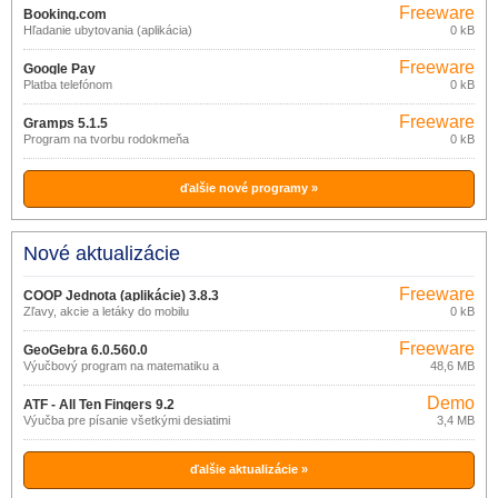
Freeware
Booking.com
Hľadanie ubytovania (aplikácia)
0 kB
Freeware
Google Pay
Platba telefónom
0 kB
Freeware
Gramps 5.1.5
Program na tvorbu rodokmeňa
0 kB
ďalšie nové programy »
Nové aktualizácie
Freeware
COOP Jednota (aplikácie) 3.8.3
Zľavy, akcie a letáky do mobilu
0 kB
Freeware
GeoGebra 6.0.560.0
Výučbový program na matematiku a
48,6 MB
geometriu
Demo
ATF - All Ten Fingers 9.2
Výučba pre písanie všetkými desiatimi
3,4 MB
ďalšie aktualizácie »