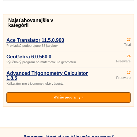
Najsťahovanejšie v
kategórii
Ace Translator 11.5.0.900
27
Trial
Prekladač podporujúce 58 jazykov.
GeoGebra 6.0.560.0
24
Freeware
Výučbový program na matematiku a geometriu
Advanced Trigonometry Calculator
17
1.8.5
Freeware
Kalkulátor pre trigonometrické výpočty.
ďalšie programy »
Programy, ktoré si zaslúžia vašu pozornosť