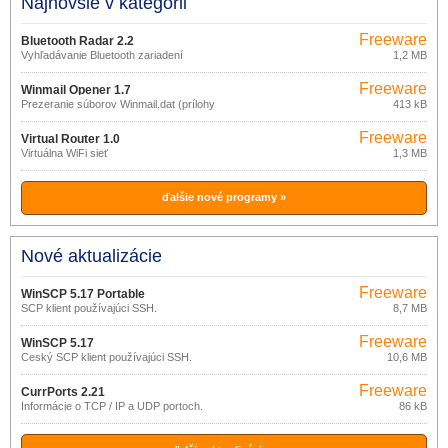
Najnovšie v kategórii
Freeware
Bluetooth Radar 2.2
Vyhľadávanie Bluetooth zariadení
1,2 MB
Freeware
Winmail Opener 1.7
Prezeranie súborov Winmail.dat (prílohy
413 kB
z MS Outlook)
Freeware
Virtual Router 1.0
Virtuálna WiFi sieť
1,3 MB
ďalšie nové programy »
Nové aktualizácie
Freeware
WinSCP 5.17 Portable
SCP klient používajúci SSH.
8,7 MB
Freeware
WinSCP 5.17
Český SCP klient používajúci SSH.
10,6 MB
Freeware
CurrPorts 2.21
Informácie o TCP / IP a UDP portoch.
86 kB