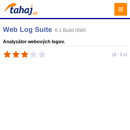
≡
Web Log Suite
6.1 Build 0565
Analyzátor webových logov.
(
3
-
1
x)