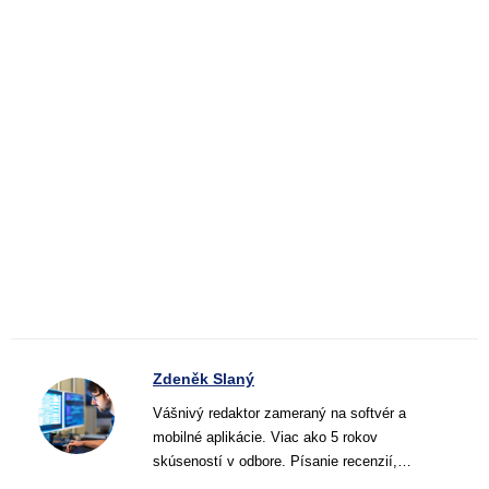
Zdeněk Slaný
Vášnivý redaktor zameraný na softvér a
mobilné aplikácie. Viac ako 5 rokov
skúseností v odbore. Písanie recenzií,
návodov a noviniek. Tvorca jasných a