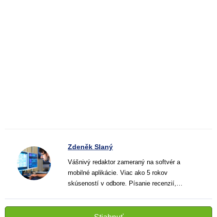
Zdeněk Slaný
Vášnivý redaktor zameraný na softvér a
mobilné aplikácie. Viac ako 5 rokov
skúseností v odbore. Písanie recenzií,
návodov a noviniek. Tvorca jasných a
informatívnych textov, ktoré pomáhajú
čitateľom lepšie porozumieť a využiť moderné