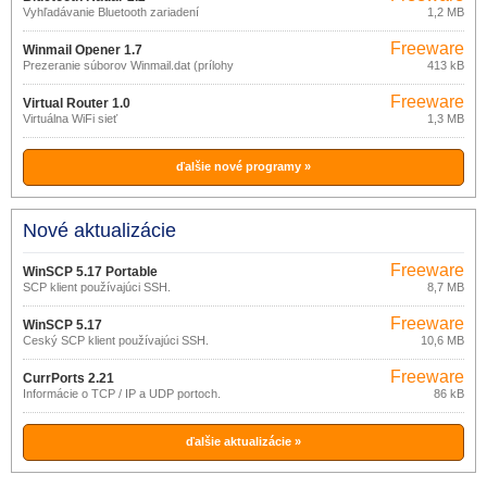
Vyhľadávanie Bluetooth zariadení
1,2 MB
Freeware
Winmail Opener 1.7
Prezeranie súborov Winmail.dat (prílohy
413 kB
z MS Outlook)
Freeware
Virtual Router 1.0
Virtuálna WiFi sieť
1,3 MB
ďalšie nové programy »
Nové aktualizácie
Freeware
WinSCP 5.17 Portable
SCP klient používajúci SSH.
8,7 MB
Freeware
WinSCP 5.17
Český SCP klient používajúci SSH.
10,6 MB
Freeware
CurrPorts 2.21
Informácie o TCP / IP a UDP portoch.
86 kB
ďalšie aktualizácie »