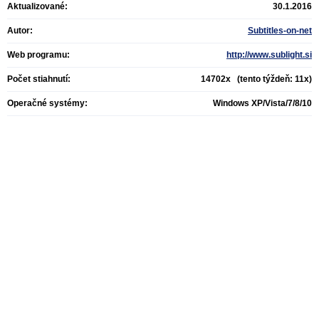
Aktualizované:
30.1.2016
Autor:
Subtitles-on-net
Web programu:
http://www.sublight.si
Počet stiahnutí:
14702x (tento týždeň: 11x)
Operačné systémy:
Windows XP/Vista/7/8/10