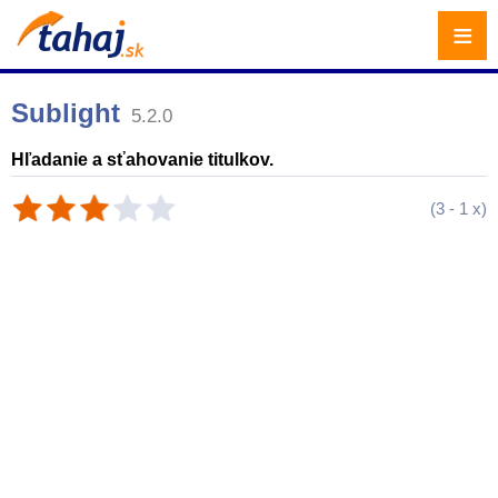
≡
Sublight
5.2.0
Hľadanie a sťahovanie titulkov.
(
3
-
1
x)