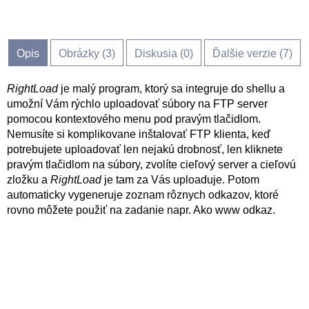
Opis
Obrázky (
3
)
Diskusia (
0
)
Ďalšie verzie (7)
RightLoad
je malý program, ktorý sa integruje do shellu a
umožní Vám rýchlo uploadovať súbory na FTP server
pomocou kontextového menu pod pravým tlačidlom.
Nemusíte si komplikovane inštalovať FTP klienta, keď
potrebujete uploadovať len nejakú drobnosť, len kliknete
pravým tlačidlom na súbory, zvolíte cieľový server a cieľovú
zložku a
RightLoad
je tam za Vás uploaduje. Potom
automaticky vygeneruje zoznam rôznych odkazov, ktoré
rovno môžete použiť na zadanie napr. Ako www odkaz.