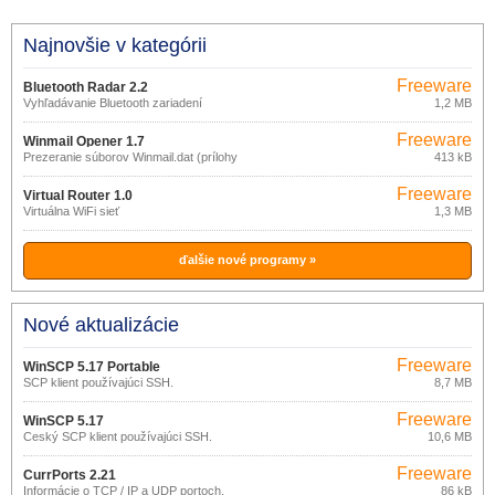
Najnovšie v kategórii
Freeware
Bluetooth Radar 2.2
Vyhľadávanie Bluetooth zariadení
1,2 MB
Freeware
Winmail Opener 1.7
Prezeranie súborov Winmail.dat (prílohy
413 kB
z MS Outlook)
Freeware
Virtual Router 1.0
Virtuálna WiFi sieť
1,3 MB
ďalšie nové programy »
Nové aktualizácie
Freeware
WinSCP 5.17 Portable
SCP klient používajúci SSH.
8,7 MB
Freeware
WinSCP 5.17
Český SCP klient používajúci SSH.
10,6 MB
Freeware
CurrPorts 2.21
Informácie o TCP / IP a UDP portoch.
86 kB