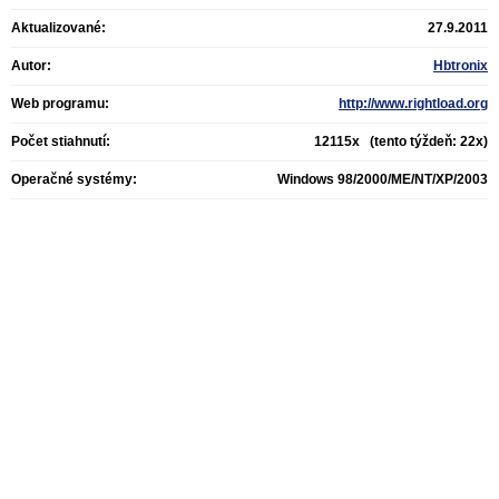
Aktualizované:
27.9.2011
Autor:
Hbtronix
Web programu:
http://www.rightload.org
Počet stiahnutí:
12115x (tento týždeň: 22x)
Operačné systémy:
Windows 98/2000/ME/NT/XP/2003