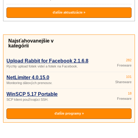
ďalšie aktualizácie »
Najsťahovanejšie v
kategórii
Upload Rabbit for Facebook 2.1.6.8
282
Freeware
Rýchly upload fotiek videí a fotiek na Facebook.
NetLimiter 4.0.15.0
101
Shareware
Monitoring dátových prenosov.
WinSCP 5.17 Portable
18
Freeware
SCP klient používajúci SSH.
ďalšie programy »