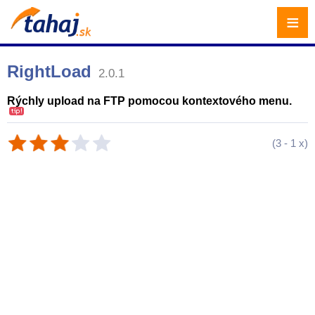
≡
RightLoad
2.0.1
Rýchly upload na FTP pomocou kontextového menu.
(
3
-
1
x)