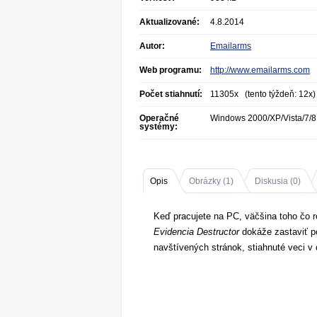
Aktualizované:
4.8.2014
Autor:
Emailarms
Web programu:
http://www.emailarms.com
Počet stiahnutí:
11305x (tento týždeň: 12x)
Operačné
Windows 2000/XP/Vista/7/8
systémy:
Opis
Obrázky (
1
)
Diskusia (
0
)
Keď pracujete na PC, väčšina toho čo ro
Evidencia Destructor
dokáže zastaviť po
navštívených stránok, stiahnuté veci v