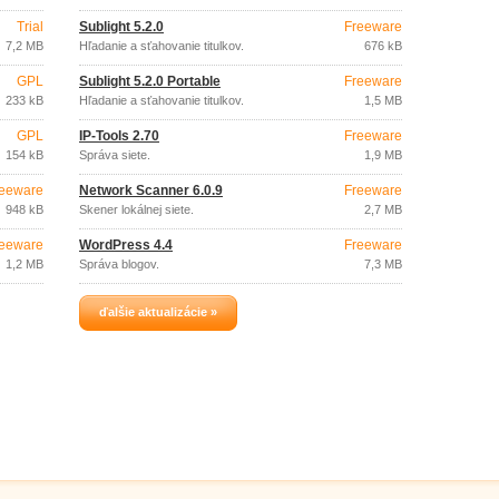
Trial
Sublight 5.2.0
Freeware
7,2 MB
Hľadanie a sťahovanie titulkov.
676 kB
GPL
Sublight 5.2.0 Portable
Freeware
233 kB
Hľadanie a sťahovanie titulkov.
1,5 MB
GPL
IP-Tools 2.70
Freeware
154 kB
Správa siete.
1,9 MB
eeware
Network Scanner 6.0.9
Freeware
948 kB
Skener lokálnej siete.
2,7 MB
eeware
WordPress 4.4
Freeware
1,2 MB
Správa blogov.
7,3 MB
ďalšie aktualizácie »