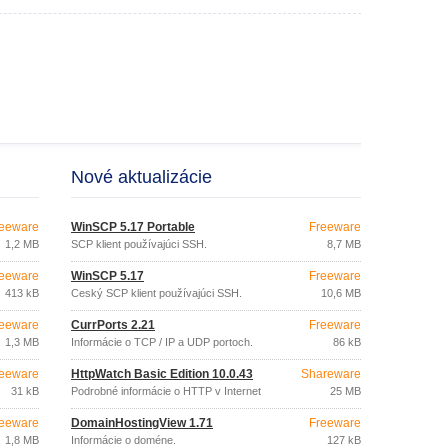
Nové aktualizácie
eeware
WinSCP 5.17 Portable
Freeware
1,2 MB
SCP klient používajúci SSH.
8,7 MB
eeware
WinSCP 5.17
Freeware
413 kB
Český SCP klient používajúci SSH.
10,6 MB
eeware
CurrPorts 2.21
Freeware
1,3 MB
Informácie o TCP / IP a UDP portoch.
86 kB
eeware
HttpWatch Basic Edition 10.0.43
Shareware
31 kB
Podrobné informácie o HTTP v Internet
25 MB
Exploreri.
eeware
DomainHostingView 1.71
Freeware
1,8 MB
Informácie o doméne.
127 kB