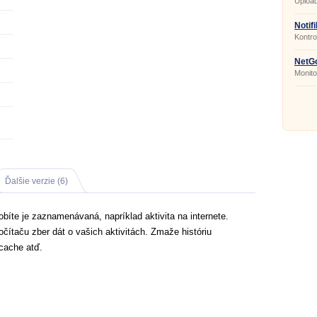
Upload
YouTu
Notif
Kontro
NetGo
Monitor
Ďalšie verzie (6)
bíte je zaznamenávaná, napríklad aktivita na internete.
čítaču zber dát o vašich aktivitách. Zmaže históriu
 cache atď.