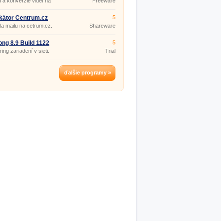
 a konverzie videí na
Freeware
be.
ikátor Centrum.cz
5
la mailu na cetrum.cz.
Shareware
ng 8.9 Build 1122
5
ing zariadení v sieti.
Trial
ďalšie programy »