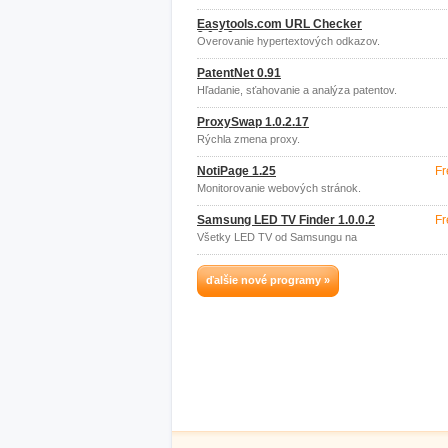
Linuxových znakov a farieb.
Easytools.com URL Checker
3.0.0.0
Overovanie hypertextových odkazov.
PatentNet 0.91
Hľadanie, sťahovanie a analýza patentov.
ProxySwap 1.0.2.17
Rýchla zmena proxy.
NotiPage 1.25
Fr
Monitorovanie webových stránok.
Samsung LED TV Finder 1.0.0.2
Fr
Všetky LED TV od Samsungu na
Amazonu.
ďalšie nové programy »