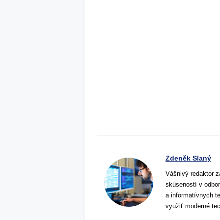
Zdeněk Slaný
Vášnivý redaktor z
skúseností v odbor
a informatívnych t
využiť moderné tec