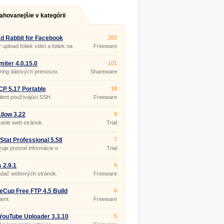
ahovanejšie v kategórii
d Rabbit for Facebook
282
8
 upload fotiek videí a fotiek na
Freeware
ook.
miter 4.0.15.0
101
ring dátových prenosov.
Shareware
P 5.17 Portable
18
ient používajúci SSH.
Freeware
low 3.22
9
anie web stránok.
Trial
Stat Professional 5.58
7
uje presné informácie o
Trial
ých spojeniach.
 2.9.1
6
adač webových stránok.
Freeware
eCup Free FTP 4.5 Build
6
ient.
Freeware
YouTube Uploader 3.3.10
5