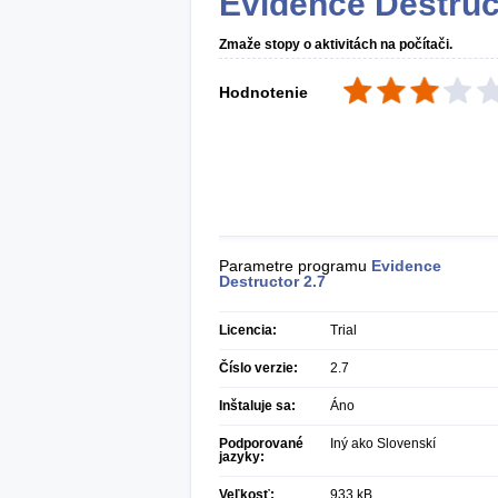
Evidence Destruc
Zmaže stopy o aktivitách na počítači.
Hodnotenie
Parametre programu
Evidence
Destructor
2.7
Licencia:
Trial
Číslo verzie:
2.7
Inštaluje sa:
Áno
Podporované
Iný ako Slovenskí
jazyky:
Veľkosť:
933 kB