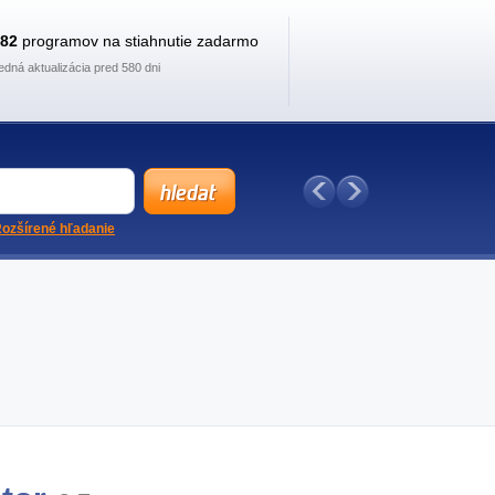
882
programov na stiahnutie zadarmo
edná aktualizácia pred 580 dni
ozšírené hľadanie