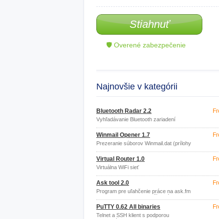
Stiahnuť
🛡 Overené zabezpečenie
Najnovšie v kategórii
Bluetooth Radar 2.2
Fr
Vyhľadávanie Bluetooth zariadení
Winmail Opener 1.7
Fr
Prezeranie súborov Winmail.dat (prílohy
z MS Outlook)
Virtual Router 1.0
Fr
Virtuálna WiFi sieť
Ask tool 2.0
Fr
Program pre uľahčenie práce na ask.fm
(Program automaticky píše otázky zo
súboru, lajkuje odpovede
PuTTY 0.62 All binaries
Fr
Telnet a SSH klient s podporou