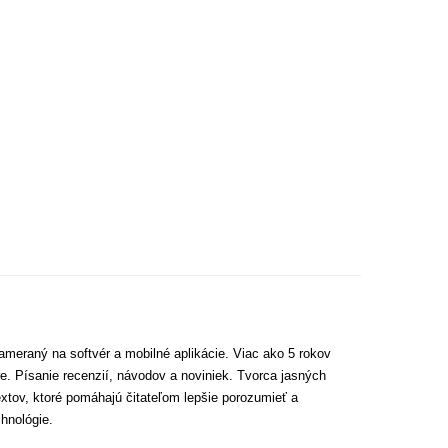
ameraný na softvér a mobilné aplikácie. Viac ako 5 rokov
e. Písanie recenzií, návodov a noviniek. Tvorca jasných
extov, ktoré pomáhajú čitateľom lepšie porozumieť a
hnológie.