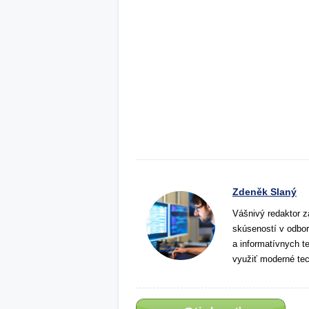
Zdeněk Slaný
Vášnivý redaktor z
skúseností v odbor
a informatívnych t
využiť moderné tec