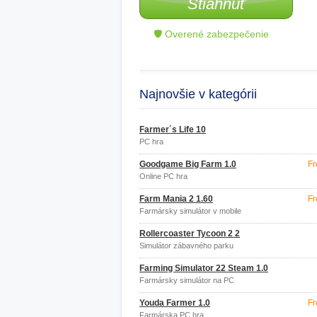
Stiahnuť
🛡 Overené zabezpečenie
Najnovšie v kategórii
Farmer´s Life 10
PC hra
Goodgame Big Farm 1.0
Fr
Online PC hra
Farm Mania 2 1.60
Fr
Farmársky simulátor v mobile
Rollercoaster Tycoon 2 2
Simulátor zábavného parku
Farming Simulator 22 Steam 1.0
Farmársky simulátor na PC
Youda Farmer 1.0
Fr
Farmárska PC hra