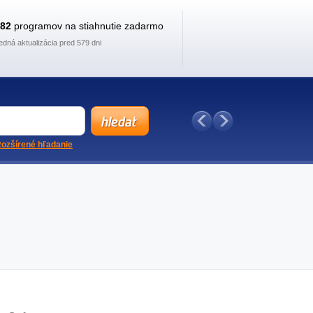
882
programov na stiahnutie zadarmo
edná aktualizácia pred 579 dni
ozšírené hľadanie