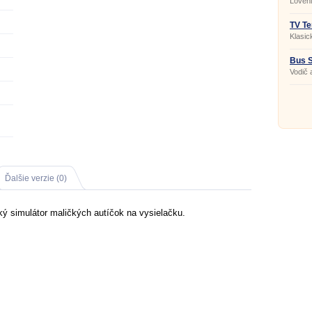
Loveni
zviera
TV Te
Klasic
Bus S
Vodič 
Ďalšie verzie (0)
ický simulátor maličkých autíčok na vysielačku.