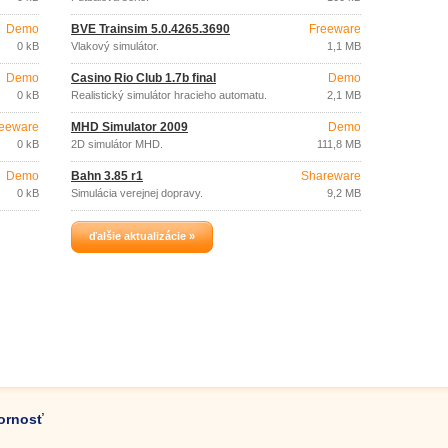
Demo
BVE Trainsim 5.0.4265.3690
Freeware
0 kB
Vlakový simulátor.
1,1 MB
Demo
Casino Rio Club 1.7b final
Demo
0 kB
Realistický simulátor hracieho automatu.
2,1 MB
eeware
MHD Simulator 2009
Demo
0 kB
2D simulátor MHD.
111,8 MB
Demo
Bahn 3.85 r1
Shareware
0 kB
Simulácia verejnej dopravy.
9,2 MB
ďalšie aktualizácie »
zornosť