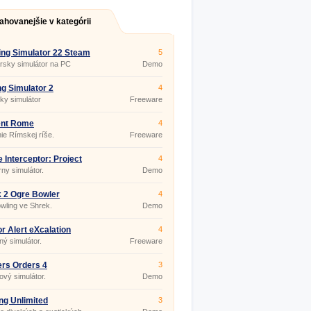
ahovanejšie v kategórii
ng Simulator 22 Steam
5
rsky simulátor na PC
Demo
ng Simulator 2
4
ky simulátor
Freeware
ent Rome
4
ie Rímskej ríše.
Freeware
 Interceptor: Project
4
dom
ny simulátor.
Demo
 2 Ogre Bowler
4
owling ve Shrek.
Demo
r Alert eXcalation
4
ý simulátor.
Freeware
ers Orders 4
3
ový simulátor.
Demo
ng Unlimited
3