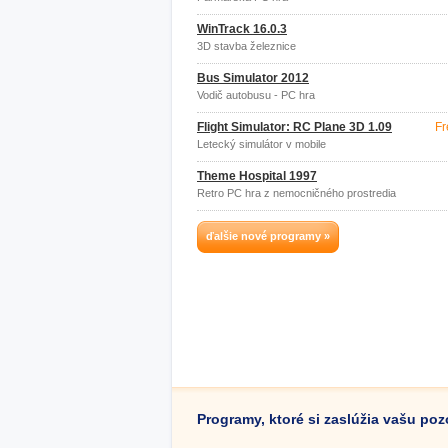
WinTrack 16.0.3
3D stavba železnice
Bus Simulator 2012
Vodič autobusu - PC hra
Flight Simulator: RC Plane 3D 1.09
Fr
Letecký simulátor v mobile
Theme Hospital 1997
Retro PC hra z nemocničného prostredia
ďalšie nové programy »
Programy, ktoré si zaslúžia vašu po