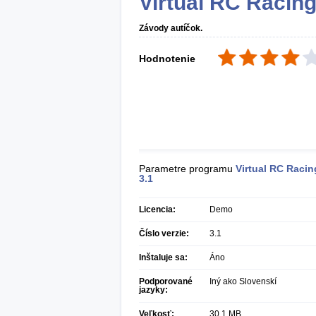
Virtual RC Racin
Závody autíčok.
Hodnotenie
Parametre programu
Virtual RC Racin
3.1
Licencia:
Demo
Číslo verzie:
3.1
Inštaluje sa:
Áno
Podporované
Iný ako Slovenskí
jazyky:
Veľkosť:
30,1 MB