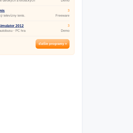
e divokých a exotických
Demo
t (PC retro hra)
nis
3
ký televízny tenis.
Freeware
imulator 2012
3
autobusu - PC hra
Demo
ďalšie programy »