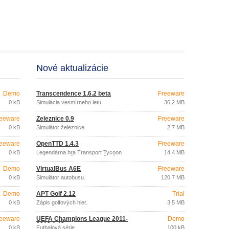
Nové aktualizácie
Demo
Transcendence 1.6.2 beta
Freeware
0 kB
Simulácia vesmírneho letu.
36,2 MB
eeware
Železnice 0.9
Freeware
0 kB
Simulátor železnice.
2,7 MB
eeware
OpenTTD 1.4.3
Freeware
0 kB
Legendárna hra Transport Tycoon
14,4 MB
Deluxe s množstvom vylepšení.
Demo
VirtualBus A6E
Freeware
0 kB
Simulátor autobusu.
120,7 MB
Demo
APT Golf 2.12
Trial
0 kB
Zápis golfových hier.
3,5 MB
eeware
UEFA Champions League 2011-
Demo
2012 1.43
0 kB
Futbalová série.
100 kB