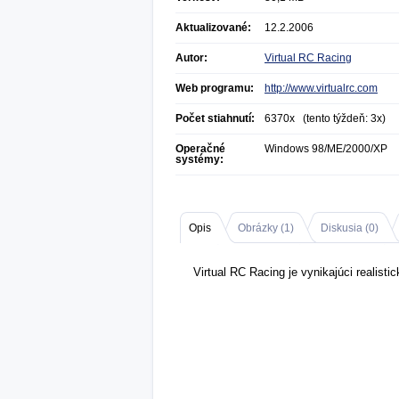
Aktualizované:
12.2.2006
Autor:
Virtual RC Racing
Web programu:
http://www.virtualrc.com
Počet stiahnutí:
6370x (tento týždeň: 3x)
Operačné
Windows 98/ME/2000/XP
systémy:
Opis
Obrázky (
1
)
Diskusia (
0
)
Virtual RC Racing je vynikajúci realist