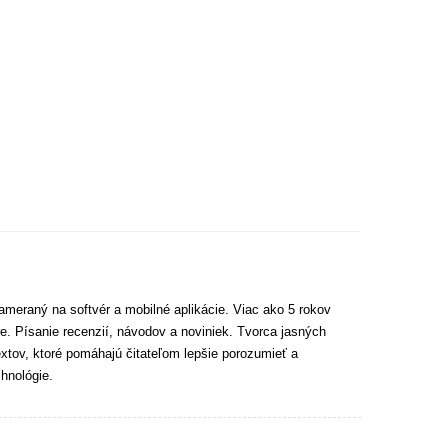
ameraný na softvér a mobilné aplikácie. Viac ako 5 rokov
e. Písanie recenzií, návodov a noviniek. Tvorca jasných
extov, ktoré pomáhajú čitateľom lepšie porozumieť a
hnológie.