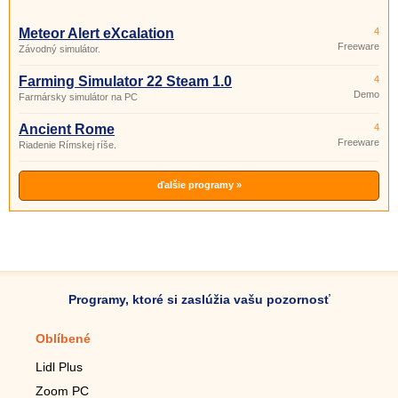
Meteor Alert eXcalation
4
Freeware
Závodný simulátor.
Farming Simulator 22 Steam 1.0
4
Demo
Farmársky simulátor na PC
Ancient Rome
4
Freeware
Riadenie Rímskej ríše.
ďalšie programy »
Programy, ktoré si zaslúžia vašu pozornosť
Oblíbené
Mobilné aplikácie
Lidl Plus
Krokomer do mobilu
Zoom PC
Lupa do mobilu