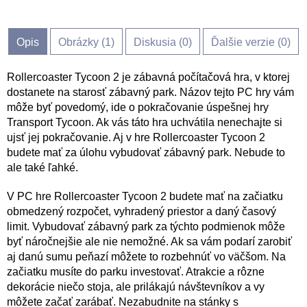
Opis
Obrázky (
1
)
Diskusia (
0
)
Ďalšie verzie (0)
Rollercoaster Tycoon 2 je zábavná počítačová hra, v ktorej
dostanete na starosť zábavný park. Názov tejto PC hry vám
môže byť povedomý, ide o pokračovanie úspešnej hry
Transport Tycoon. Ak vás táto hra uchvátila nenechajte si
ujsť jej pokračovanie. Aj v hre Rollercoaster Tycoon 2
budete mať za úlohu vybudovať zábavný park. Nebude to
ale také ľahké.
V PC hre Rollercoaster Tycoon 2 budete mať na začiatku
obmedzený rozpočet, vyhradený priestor a daný časový
limit. Vybudovať zábavný park za týchto podmienok môže
byť náročnejšie ale nie nemožné. Ak sa vám podarí zarobiť
aj danú sumu peňazí môžete to rozbehnúť vo väčšom. Na
začiatku musíte do parku investovať. Atrakcie a rôzne
dekorácie niečo stoja, ale prilákajú návštevníkov a vy
môžete začať zarábať. Nezabudnite na stánky s