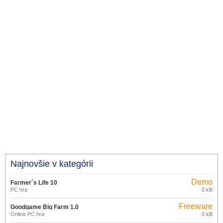
Najnovšie v kategórii
Demo
Farmer´s Life 10
PC hra
0 kB
Freeware
Goodgame Big Farm 1.0
Online PC hra
0 kB