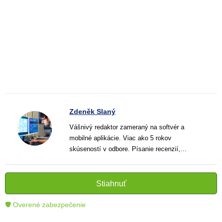
Zdeněk Slaný
Vášnivý redaktor zameraný na softvér a
mobilné aplikácie. Viac ako 5 rokov
skúseností v odbore. Písanie recenzií,
návodov a noviniek. Tvorca jasných a
informatívnych textov, ktoré pomáhajú
čitateľom lepšie porozumieť a využiť moderné
Stiahnuť
technológie.
🛡 Overené zabezpečenie