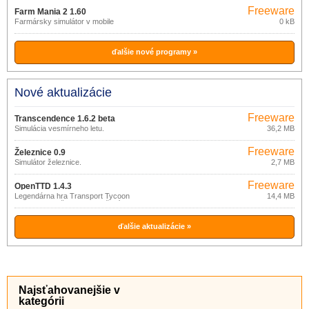
Freeware
Farm Mania 2 1.60
Farmársky simulátor v mobile
0 kB
ďalšie nové programy »
Nové aktualizácie
Freeware
Transcendence 1.6.2 beta
Simulácia vesmírneho letu.
36,2 MB
Freeware
Železnice 0.9
Simulátor železnice.
2,7 MB
Freeware
OpenTTD 1.4.3
Legendárna hra Transport Tycoon
14,4 MB
Deluxe s množstvom vylepšení.
ďalšie aktualizácie »
Najsťahovanejšie v
kategórii