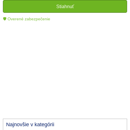
čitateľom lepšie porozumieť a využiť moderné
Stiahnuť
technológie.
🛡 Overené zabezpečenie
Najnovšie v kategórii