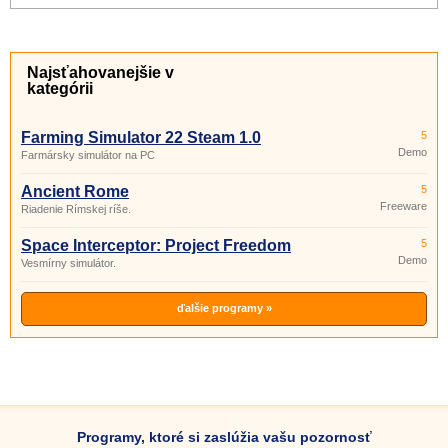
Najsťahovanejšie v
kategórii
Farming Simulator 22 Steam 1.0
5
Demo
Farmársky simulátor na PC
Ancient Rome
5
Freeware
Riadenie Rímskej ríše.
Space Interceptor: Project Freedom
5
Demo
Vesmírny simulátor.
ďalšie programy »
Programy, ktoré si zaslúžia vašu pozornosť