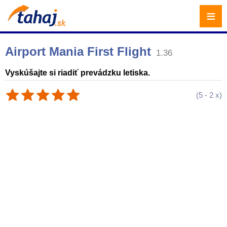
≡
Airport Mania First Flight
1.36
Vyskúšajte si riadiť prevádzku letiska.
(
5
-
2
x)