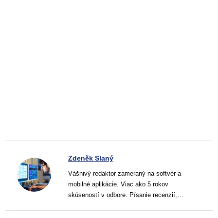
Zdeněk Slaný
Vášnivý redaktor zameraný na softvér a
mobilné aplikácie. Viac ako 5 rokov
skúseností v odbore. Písanie recenzií,
návodov a noviniek. Tvorca jasných a
informatívnych textov, ktoré pomáhajú