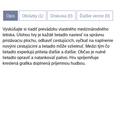
Opis
Obrázky (
1
)
Diskusia (
0
)
Ďalšie verzie (0)
Vyskúšajte si riadiť prevádzku vlastného medzinárodného
letiska. Úlohou hry je každé lietadlo naviesť na správnu
pristávaciu plochu, odbaviť cestujúcich, vyčkať na naplnenie
novými cestujúcimi a lietadlo môže vzlietnuť. Medzi tým čo
lietadlo expedujú prilieta ďalšie a ďalšie. Občas je nutné
lietadlo opraviť a natankovať palivo. Hru spríjemňuje
kreslená grafika doplnená príjemnou hudbou.