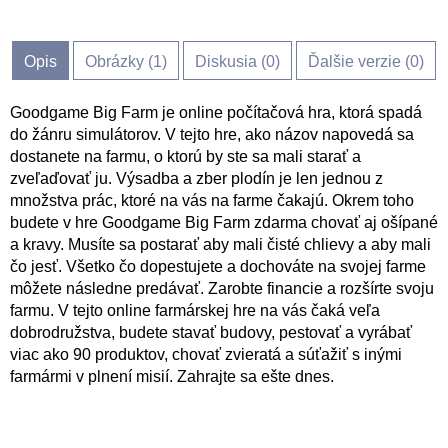
Opis
Obrázky (
1
)
Diskusia (
0
)
Ďalšie verzie (0)
Goodgame Big Farm je online počítačová hra, ktorá spadá
do žánru simulátorov. V tejto hre, ako názov napovedá sa
dostanete na farmu, o ktorú by ste sa mali starať a
zveľaďovať ju. Výsadba a zber plodín je len jednou z
množstva prác, ktoré na vás na farme čakajú. Okrem toho
budete v hre Goodgame Big Farm zdarma chovať aj ošípané
a kravy. Musíte sa postarať aby mali čisté chlievy a aby mali
čo jesť. Všetko čo dopestujete a dochováte na svojej farme
môžete následne predávať. Zarobte financie a rozšírte svoju
farmu. V tejto online farmárskej hre na vás čaká veľa
dobrodružstva, budete stavať budovy, pestovať a vyrábať
viac ako 90 produktov, chovať zvieratá a súťažiť s inými
farmármi v plnení misií. Zahrajte sa ešte dnes.