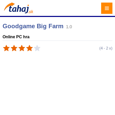
≡
Goodgame Big Farm
1.0
Online PC hra
(
4
-
2
x)