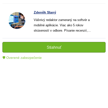
Zdeněk Slaný
Vášnivý redaktor zameraný na softvér a
mobilné aplikácie. Viac ako 5 rokov
skúseností v odbore. Písanie recenzií,
návodov a noviniek. Tvorca jasných a
informatívnych textov, ktoré pomáhajú
čitateľom lepšie porozumieť a využiť moderné
Stiahnuť
technológie.
🛡 Overené zabezpečenie