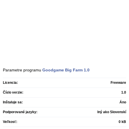
Parametre programu
Goodgame Big Farm
1.0
Licencia:
Freeware
Číslo verzie:
1.0
Inštaluje sa:
Áno
Podporované jazyky:
Iný ako Slovenskí
Veľkosť:
0 kB