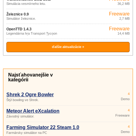
Simulácia vesmírneho letu.
36,2 MB
Freeware
Železnice 0.9
Simulátor železnice.
2,7 MB
Freeware
OpenTTD 1.4.3
Legendárna hra Transport Tycoon
14,4 MB
Deluxe s množstvom vylepšení.
ďalšie aktualizácie »
Najsťahovanejšie v
kategórii
Shrek 2 Ogre Bowler
4
Demo
Štýl bowling ve Shrek.
Meteor Alert eXcalation
4
Freeware
Závodný simulátor.
Farming Simulator 22 Steam 1.0
4
Demo
Farmársky simulátor na PC