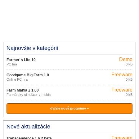
Najnovšie v kategórii
Demo
Farmer´s Life 10
PC hra
0 kB
Freeware
Goodgame Big Farm 1.0
Online PC hra
0 kB
Freeware
Farm Mania 2 1.60
Farmársky simulátor v mobile
0 kB
ďalšie nové programy »
Nové aktualizácie
Freeware
Transcendence 1.6.2 beta