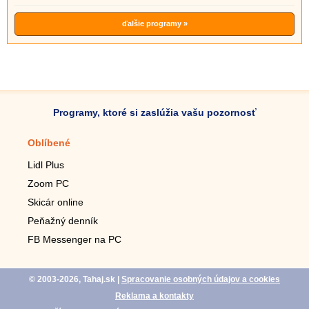
ďalšie programy »
Programy, ktoré si zaslúžia vašu pozornosť
Oblíbené
Mobilné aplikácie
Lidl Plus
Krokomer do mobilu
Zoom PC
Lupa do mobilu
Skicár online
Diaľkový TV ovládač
Peňažný denník
Živé tapety do mobilu
FB Messenger na PC
Mariáš do mobilu
© 2003-2026, Tahaj.sk
|
Spracovanie osobných údajov a cookies
Reklama a kontakty