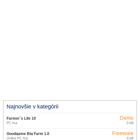
Najnovšie v kategórii
Demo
Farmer´s Life 10
PC hra
0 kB
Freeware
Goodgame Big Farm 1.0
Online PC hra
0 kB