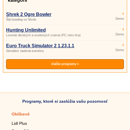
kategórii
Shrek 2 Ogre Bowler
4
Demo
Štýl bowling ve Shrek.
Hunting Unlimited
4
Demo
Lovenie divokých a exotických zvierat (PC retro hra)
Euro Truck Simulator 2 1.23.1.1
4
Demo
Simulátor riadenia kamiónu
ďalšie programy »
Programy, ktoré si zaslúžia vašu pozornosť
Oblíbené
Mobilné aplikácie
Lidl Plus
Krokomer do mobilu