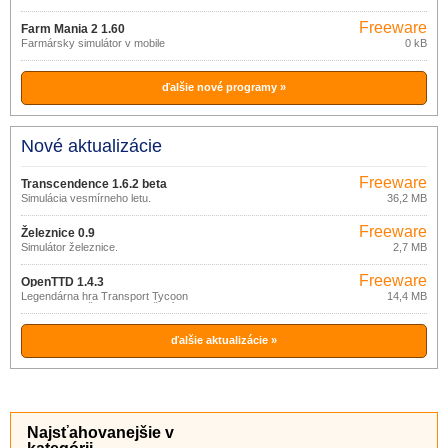
Freeware
Farm Mania 2 1.60
Farmársky simulátor v mobile
0 kB
ďalšie nové programy »
Nové aktualizácie
Freeware
Transcendence 1.6.2 beta
Simulácia vesmírneho letu.
36,2 MB
Freeware
Železnice 0.9
Simulátor železnice.
2,7 MB
Freeware
OpenTTD 1.4.3
Legendárna hra Transport Tycoon
14,4 MB
Deluxe s množstvom vylepšení.
ďalšie aktualizácie »
Najsťahovanejšie v