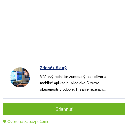
Zdeněk Slaný
Vášnivý redaktor zameraný na softvér a
mobilné aplikácie. Viac ako 5 rokov
skúseností v odbore. Písanie recenzií,
návodov a noviniek. Tvorca jasných a
informatívnych textov, ktoré pomáhajú
čitateľom lepšie porozumieť a využiť moderné
Stiahnuť
technológie.
🛡 Overené zabezpečenie