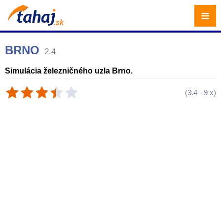
≡
BRNO
2.4
Simulácia železničného uzla Brno.
(
3.4
-
9
x)