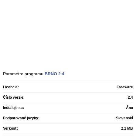
Parametre programu
BRNO
2.4
Licencia:
Freeware
Číslo verzie:
2.4
Inštaluje sa:
Áno
Podporované jazyky:
Slovenskí
Veľkosť:
2,1 MB