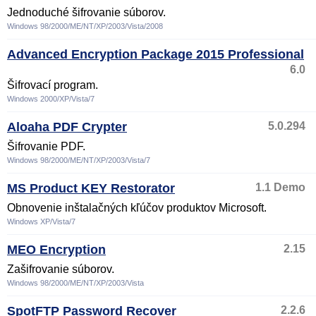
Jednoduché šifrovanie súborov.
Windows 98/2000/ME/NT/XP/2003/Vista/2008
Advanced Encryption Package 2015 Professional
6.0
Šifrovací program.
Windows 2000/XP/Vista/7
Aloaha PDF Crypter
5.0.294
Šifrovanie PDF.
Windows 98/2000/ME/NT/XP/2003/Vista/7
MS Product KEY Restorator
1.1 Demo
Obnovenie inštalačných kľúčov produktov Microsoft.
Windows XP/Vista/7
MEO Encryption
2.15
Zašifrovanie súborov.
Windows 98/2000/ME/NT/XP/2003/Vista
SpotFTP Password Recover
2.2.6