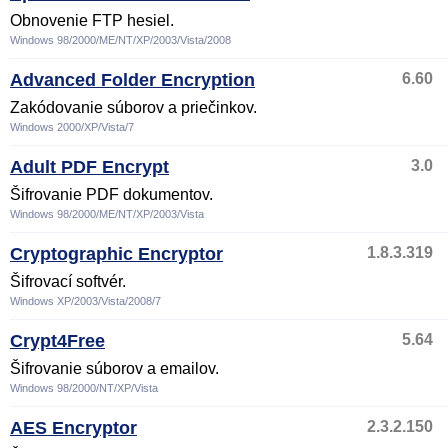
Obnovenie FTP hesiel.
Windows 98/2000/ME/NT/XP/2003/Vista/2008
Advanced Folder Encryption
6.60
Zakódovanie súborov a priečinkov.
Windows 2000/XP/Vista/7
Adult PDF Encrypt
3.0
Šifrovanie PDF dokumentov.
Windows 98/2000/ME/NT/XP/2003/Vista
Cryptographic Encryptor
1.8.3.319
Šifrovací softvér.
Windows XP/2003/Vista/2008/7
Crypt4Free
5.64
Šifrovanie súborov a emailov.
Windows 98/2000/NT/XP/Vista
AES Encryptor
2.3.2.150