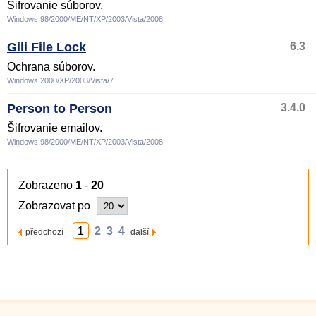
Šifrovanie súborov.
Windows 98/2000/ME/NT/XP/2003/Vista/2008
Gili File Lock
6.3
Ochrana súborov.
Windows 2000/XP/2003/Vista/7
Person to Person
3.4.0
Šifrovanie emailov.
Windows 98/2000/ME/NT/XP/2003/Vista/2008
Zobrazeno
1
-
20
Zobrazovat po
1
2
3
4
předchozí
další