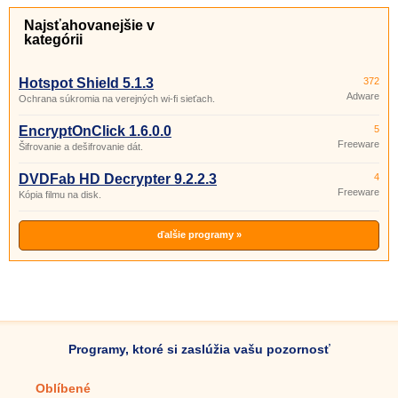
Najsťahovanejšie v
kategórii
Hotspot Shield 5.1.3
372
Adware
Ochrana súkromia na verejných wi-fi sieťach.
EncryptOnClick 1.6.0.0
5
Freeware
Šifrovanie a dešifrovanie dát.
DVDFab HD Decrypter 9.2.2.3
4
Freeware
Kópia filmu na disk.
ďalšie programy »
Programy, ktoré si zaslúžia vašu pozornosť
Oblíbené
Mobilné aplikácie