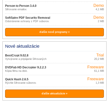
produktov Microsoft.
Demo
Person to Person 3.4.0
Šifrovanie emailov.
4,1 MB
Demo
SoftSpire PDF Security Removal
Odstránenie ochrany z PDF súborov.
2 MB
2.0
ďalšie nové programy »
Nové aktualizácie
Trial
BestCrypt 9.02.8
Vytváranie a pripájanie šifrovaných
20,2 MB
virtuálnych diskov.
Freeware
DVDFab HD Decrypter 9.2.2.3
Kópia filmu na disk.
61,1 MB
Freeware
Quick Hash 2.6.5
Rýchle šifrovanie súborov.
1,3 MB
ďalšie aktualizácie »