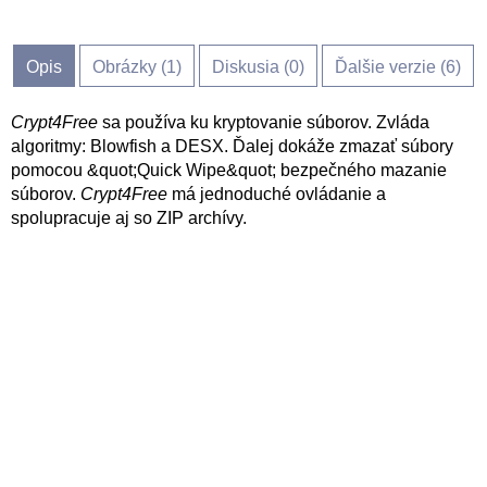
Opis
Obrázky (
1
)
Diskusia (
0
)
Ďalšie verzie (6)
Crypt4Free
sa používa ku kryptovanie súborov. Zvláda
algoritmy: Blowfish a DESX. Ďalej dokáže zmazať súbory
pomocou &quot;Quick Wipe&quot; bezpečného mazanie
súborov.
Crypt4Free
má jednoduché ovládanie a
spolupracuje aj so ZIP archívy.