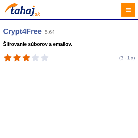
≡
Crypt4Free
5.64
Šifrovanie súborov a emailov.
(
3
-
1
x)