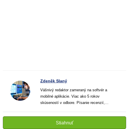
Zdeněk Slaný
Vášnivý redaktor zameraný na softvér a
mobilné aplikácie. Viac ako 5 rokov
skúseností v odbore. Písanie recenzií,
návodov a noviniek. Tvorca jasných a
informatívnych textov, ktoré pomáhajú
čitateľom lepšie porozumieť a využiť moderné
Stiahnuť
technológie.