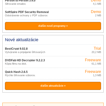
Demo
Person to Person 3.4.0
Šifrovanie emailov.
4,1 MB
Demo
SoftSpire PDF Security Removal
Odstránenie ochrany z PDF súborov.
2 MB
2.0
ďalšie nové programy »
Nové aktualizácie
Trial
BestCrypt 9.02.8
Vytváranie a pripájanie šifrovaných
20,2 MB
virtuálnych diskov.
Freeware
DVDFab HD Decrypter 9.2.2.3
Kópia filmu na disk.
61,1 MB
Freeware
Quick Hash 2.6.5
Rýchle šifrovanie súborov.
1,3 MB
ďalšie aktualizácie »