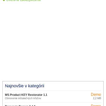
Najnovšie v kategórii
Demo
MS Product KEY Restorator 1.1
Obnovenie inštalačných kľúčov
2,2 MB
Demo
produktov Microsoft.