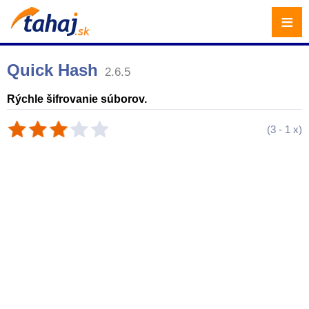
≡
Quick Hash
2.6.5
Rýchle šifrovanie súborov.
(
3
-
1
x)