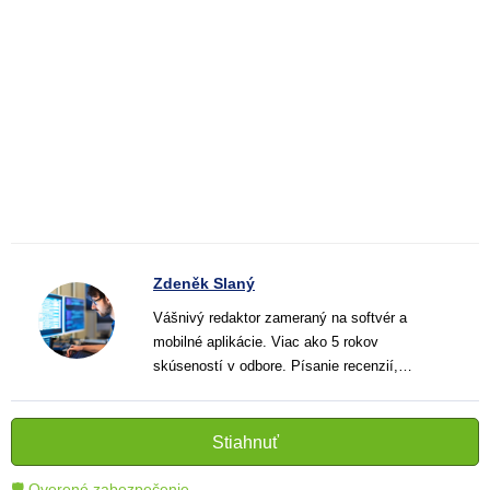
Zdeněk Slaný
Vášnivý redaktor zameraný na softvér a
mobilné aplikácie. Viac ako 5 rokov
skúseností v odbore. Písanie recenzií,
návodov a noviniek. Tvorca jasných a
informatívnych textov, ktoré pomáhajú
čitateľom lepšie porozumieť a využiť moderné
Stiahnuť
technológie.
🛡 Overené zabezpečenie