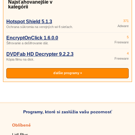
Najsťahovanejšie v
kategórii
Hotspot Shield 5.1.3
371
Adware
Ochrana súkromia na verejných wi-fi sieťach.
EncryptOnClick 1.6.0.0
5
Freeware
Šifrovanie a dešifrovanie dát.
DVDFab HD Decrypter 9.2.2.3
4
Freeware
Kópia filmu na disk.
ďalšie programy »
Programy, ktoré si zaslúžia vašu pozornosť
Oblíbené
Mobilné aplikácie
Lidl Plus
Krokomer do mobilu