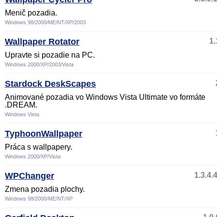
Menič pozadia.
Windows 98/2000/ME/NT/XP/2003
Wallpaper Rotator
1.
Upravte si pozadie na PC.
Windows 2000/XP/2003/Vista
Stardock DeskScapes
Animované pozadia vo Windows Vista Ultimate vo formáte
.DREAM.
Windows Vista
TyphoonWallpaper
Práca s wallpapery.
Windows 2000/XP/Vista
WPChanger
1.3.4.
Zmena pozadia plochy.
Windows 98/2000/ME/NT/XP