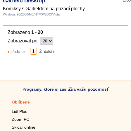
Garfield Desktop
1.0.
Komiksy s Garfieldem na pozadí plochy.
Windows 98/2000/ME/NT/XP/2003/Vista
Zobrazeno
1
-
20
Zobrazovat po
1
2
předchozí
další
Programy, ktoré si zaslúžia vašu pozornosť
Oblíbené
Mobilné aplikácie
Lidl Plus
Krokomer do mobilu
Zoom PC
Lupa do mobilu
Skicár online
Diaľkový TV ovládač