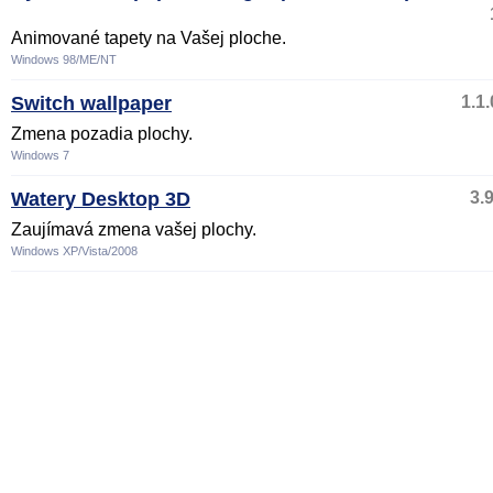
Animované tapety na Vašej ploche.
Windows 98/ME/NT
Switch wallpaper
1.1.
Zmena pozadia plochy.
Windows 7
Watery Desktop 3D
3.
Zaujímavá zmena vašej plochy.
Windows XP/Vista/2008