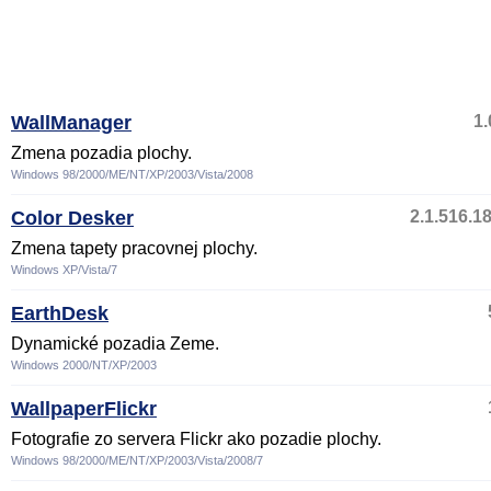
WallManager
1.
Zmena pozadia plochy.
Windows 98/2000/ME/NT/XP/2003/Vista/2008
Color Desker
2.1.516.1
Zmena tapety pracovnej plochy.
Windows XP/Vista/7
EarthDesk
Dynamické pozadia Zeme.
Windows 2000/NT/XP/2003
WallpaperFlickr
Fotografie zo servera Flickr ako pozadie plochy.
Windows 98/2000/ME/NT/XP/2003/Vista/2008/7