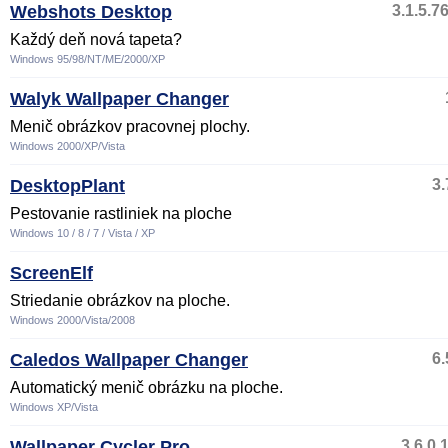
Webshots Desktop
3.1.5.7
Každý deň nová tapeta?
Windows 95/98/NT/ME/2000/XP
Walyk Wallpaper Changer
Menič obrázkov pracovnej plochy.
Windows 2000/XP/Vista
DesktopPlant
3.
Pestovanie rastliniek na ploche
Windows 10 / 8 / 7 / Vista / XP
ScreenElf
Striedanie obrázkov na ploche.
Windows 2000/Vista/2008
Caledos Wallpaper Changer
6.
Automatický menič obrázku na ploche.
Windows XP/Vista
Wallpaper Cycler Pro
3.6.0.