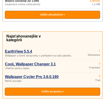
Demo
Watery Desktop 3D 3.998
Zaujímavá zmena vašej plochy.
1,2 MB
ďalšie aktualizácie »
Najsťahovanejšie v
kategórii
EarthView 5.5.4
7
Shareware
Wallpaper a šetrič obrazovky s pohľadom na našu planétu.
CooL Wallpaper Changer 3.1
3
Freeware
Uľahčia správu tapiet.
Wallpaper Cycler Pro 3.6.0.180
3
Trial
Menič pozadia.
ďalšie programy »