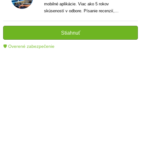
mobilné aplikácie. Viac ako 5 rokov
skúseností v odbore. Písanie recenzií,
návodov a noviniek. Tvorca jasných a
informatívnych textov, ktoré pomáhajú
čitateľom lepšie porozumieť a využiť moderné
Stiahnuť
technológie.
🛡 Overené zabezpečenie