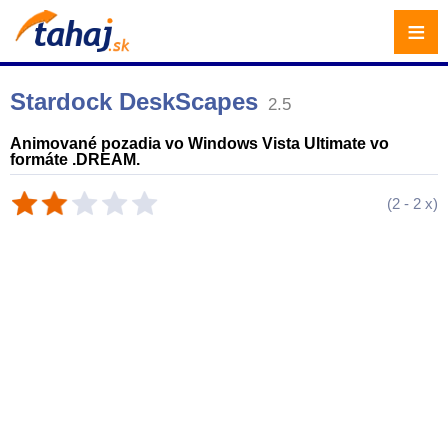
≡
Stardock DeskScapes
2.5
Animované pozadia vo Windows Vista Ultimate vo
formáte .DREAM.
(
2
-
2
x)