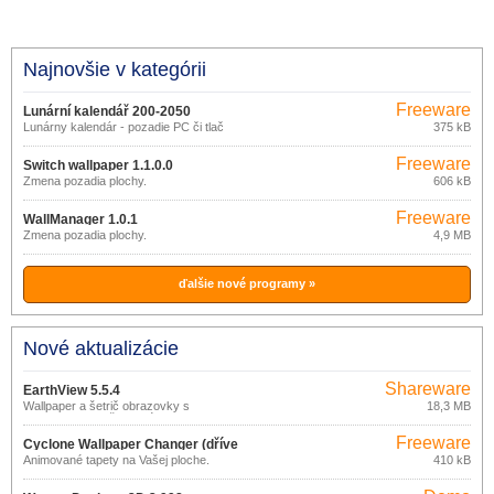
Najnovšie v kategórii
Freeware
Lunární kalendář 200-2050
Lunárny kalendár - pozadie PC či tlač
375 kB
PDF
Freeware
Switch wallpaper 1.1.0.0
Zmena pozadia plochy.
606 kB
Freeware
WallManager 1.0.1
Zmena pozadia plochy.
4,9 MB
ďalšie nové programy »
Nové aktualizácie
Shareware
EarthView 5.5.4
Wallpaper a šetrič obrazovky s
18,3 MB
pohľadom na našu planétu.
Freeware
Cyclone Wallpaper Changer (dříve
Animované tapety na Vašej ploche.
410 kB
Desktop Animator) 1.1