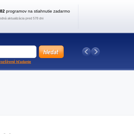
882
programov na stiahnutie zadarmo
edná aktualizácia pred 578 dni
ozšírené hľadanie