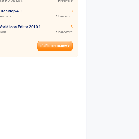
 a tvorba ikon.
Freeware
 Desktop 4.0
3
nie ikon.
Shareware
orld Icon Editor 2010.1
3
ikon.
Shareware
ďalšie programy »