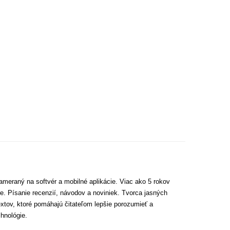
ameraný na softvér a mobilné aplikácie. Viac ako 5 rokov
e. Písanie recenzií, návodov a noviniek. Tvorca jasných
extov, ktoré pomáhajú čitateľom lepšie porozumieť a
hnológie.