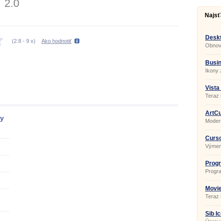
2.0
Najsť
Desk
(
2.8
-
9
x)
Ako hodnotiť
Obnova
pre vi
Busin
Ikony 
Vista
Teraz
Vista.
ArtCu
ry
Moder
Curso
Výmen
Progr
Progr
Movie
Teraz 
Sib I