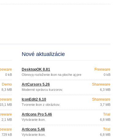
Nové aktualizácie
eeware
DesktopOK 8.81
Freeware
0 kB
Obnova rozloženie ikon na ploche aj pre
0 kB
viac užívateľov.
Demo
ArtCursors 5.26
Shareware
8,3 MB
Moderné správcu kurzorov.
6,3 MB
eeware
IconEdit2 6.10
Shareware
15,1 MB
Tvorenie ikon z obrázkov.
3,7 MB
reware
ArtIcons Pro 5.46
Trial
2,1 MB
Vytváranie ikon.
6,8 MB
eeware
ArtIcons 5.46
Trial
729 kB
Vytváranie ikon.
6,8 MB