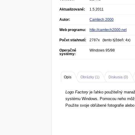
Aktualizované:
1.5.2011
Autor:
Camtech 2000
Web programu:
http://camtech2000.net
Počet stiahnutí:
2787x (tento týždeň: 4x)
Operačné
Windows 95/98
systémy:
Opis
Obrázky (
1
)
Diskusia (
0
)
Logo Factory
je ľahko použiteľný manaž
systému Windows. Pomocou neho môžete 
Použite svoje obľúbené fotografie alebo