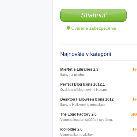
Stiahnuť
🛡 Overené zabezpečenie
Najnovšie v kategórii
MieNet´s Libraries 2.3
Fr
Ikony na plochu
Perfect Blog Icons 2012.1
Ozdobte si blog novými ikonami.
Desktop Halloween Icons 2012
Fr
Ikony s Halloweens tematikou.
The Logo Factory 2.0
Sha
Výmena loga pri spúšťaní systému.
IcoFolder 2.0
Fr
Výmena ikon u zložiek.