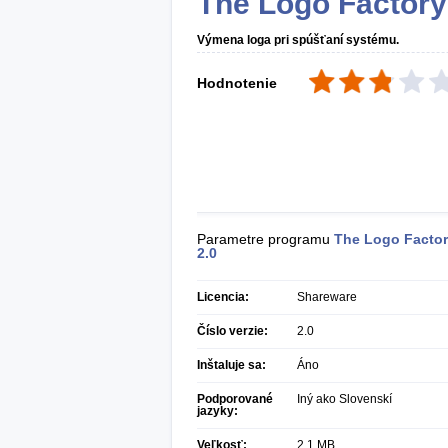
The Logo Factory
Výmena loga pri spúšťaní systému.
Hodnotenie
Parametre programu
The Logo Facto
2.0
Licencia:
Shareware
Číslo verzie:
2.0
Inštaluje sa:
Áno
Podporované
Iný ako Slovenskí
jazyky:
Veľkosť:
2,1 MB