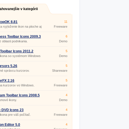
ahovanejšie v kategórii
topOK 8.81
11
 rozloženie ikon na ploche aj
Freeware
ac užívateľov.
ess Toolbar Icons 2009.3
6
z oblasti podnikania.
Demo
 Toolbar Icons 2011.2
5
 ikona so systémom Windows
Demo
rsors 5.26
5
né správcu kurzorov.
Shareware
rFX 2.16
5
a kurzorov vo Windows.
Freeware
am Toolbar Icons 2008.5
4
amové ikony.
Demo
 DVD Icons 23
4
ikona pre váš počítač.
Freeware
con Editor 5.0
4