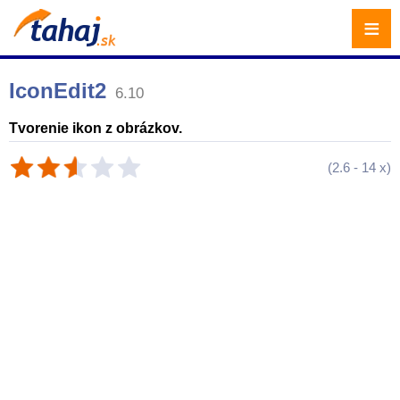
≡
IconEdit2
6.10
Tvorenie ikon z obrázkov.
(
2.6
-
14
x)