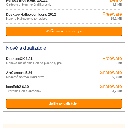
Demo
Perfect Blog Icons 2012.1
Ozdobte si blog novými ikonami.
8,3 MB
Freeware
Desktop Halloween Icons 2012
Ikony s Halloweens tematikou.
15,1 MB
ďalšie nové programy »
Nové aktualizácie
Freeware
DesktopOK 8.81
Obnova rozloženie ikon na ploche aj pre
0 kB
viac užívateľov.
Shareware
ArtCursors 5.26
Moderné správcu kurzorov.
6,3 MB
Shareware
IconEdit2 6.10
Tvorenie ikon z obrázkov.
3,7 MB
ďalšie aktualizácie »