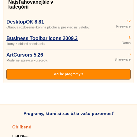
Najsťahovanejšie v
kategórii
DesktopOK 8.81
12
Freeware
Obnova rozloženie ikon na ploche aj pre viac užívateľov.
Business Toolbar Icons 2009.3
6
Demo
Ikony z oblasti podnikania.
ArtCursors 5.26
6
Shareware
Moderné správcu kurzorov.
ďalšie programy »
Programy, ktoré si zaslúžia vašu pozornosť
Oblíbené
Mobilné aplikácie
Lidl Plus
Krokomer do mobilu