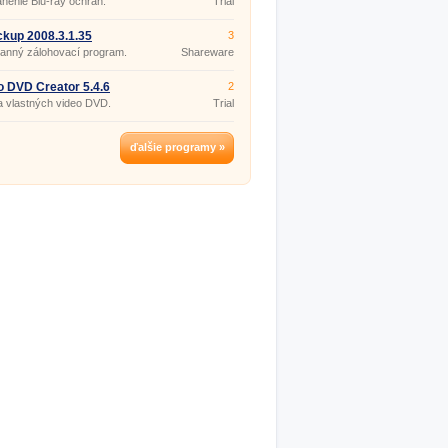
nenie Blu-ray ochrán.
Trial
kup 2008.3.1.35
3
anný zálohovací program.
Shareware
o DVD Creator 5.4.6
2
 vlastných video DVD.
Trial
ďalšie programy »