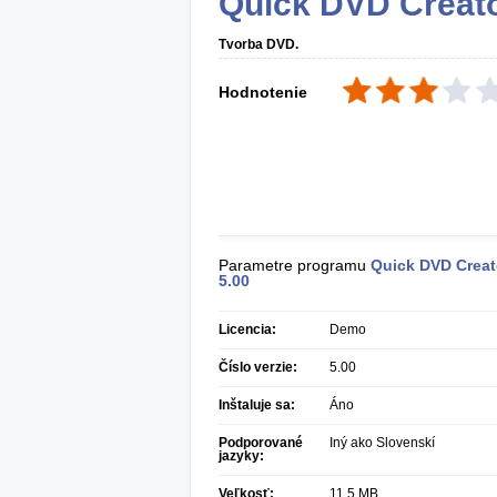
Quick DVD Creat
Tvorba DVD.
Hodnotenie
Parametre programu
Quick DVD Creat
5.00
Licencia:
Demo
Číslo verzie:
5.00
Inštaluje sa:
Áno
Podporované
Iný ako Slovenskí
jazyky:
Veľkosť:
11,5 MB