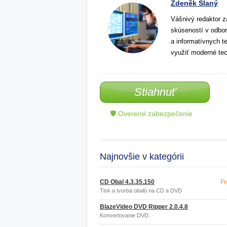
Zdeněk Slaný
Vášnivý redaktor z
skúseností v odbor
a informatívnych t
využiť moderné tec
Stiahnuť
🛡 Overené zabezpečenie
Najnovšie v kategórii
CD Obal 4.3.35.150
Fr
Tisk a tvorba obalů na CD a DVD
BlazeVideo DVD Ripper 2.0.4.8
Konvertovanie DVD.