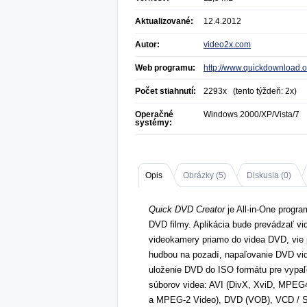
Aktualizované:
12.4.2012
Autor:
video2x.com
Web programu:
http://www.quickdownload.o
Počet stiahnutí:
2293x (tento týždeň: 2x)
Operačné
Windows 2000/XP/Vista/7
systémy:
Opis
Obrázky (
5
)
Diskusia (
0
)
Quick DVD Creator
je All-in-One progr
DVD filmy. Aplikácia bude prevádzať vi
videokamery priamo do videa DVD, vie p
hudbou na pozadí, napaľovanie DVD v
uloženie DVD do ISO formátu pre vypaľ
súborov videa: AVI (DivX, XviD, MPE
a MPEG-2 Video), DVD (VOB), VCD / 