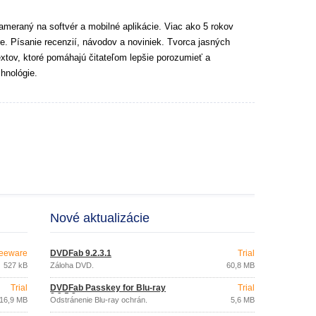
ameraný na softvér a mobilné aplikácie. Viac ako 5 rokov
e. Písanie recenzií, návodov a noviniek. Tvorca jasných
extov, ktoré pomáhajú čitateľom lepšie porozumieť a
hnológie.
Nové aktualizácie
eeware
DVDFab 9.2.3.1
Trial
527 kB
Záloha DVD.
60,8 MB
Trial
DVDFab Passkey for Blu-ray
Trial
8.2.5.8
16,9 MB
Odstránenie Blu-ray ochrán.
5,6 MB