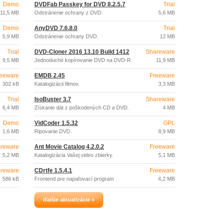
Demo
DVDFab Passkey for DVD 8.2.5.7
Trial
11,5 MB
Odstránenie ochrany z DVD.
5,6 MB
Demo
AnyDVD 7.6.8.0
Trial
5,9 MB
Odstránenie ochrany DVD.
12 MB
Trial
DVD-Cloner 2016 13.10 Build 1412
Shareware
9,5 MB
Jednoduché kopírovanie DVD na DVD-R
11,9 MB
/ RW.
eeware
EMDB 2.45
Freeware
302 kB
Katalogizácii filmov.
3,3 MB
Trial
IsoBuster 3.7
Shareware
6,4 MB
Získanie dát z poškodených CD a DVD.
4 MB
Demo
VidCoder 1.5.32
GPL
1,6 MB
Ripovanie DVD.
8,9 MB
reware
Ant Movie Catalog 4.2.0.2
Freeware
5,2 MB
Katalogizácia Vašej video zbierky.
5,1 MB
reware
CDrtfe 1.5.4.1
Freeware
586 kB
Frontend pre napaľovací program
6,2 MB
cdrtools.
ďalšie aktualizácie »