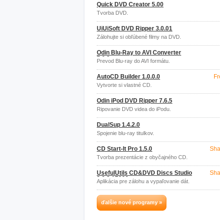
Quick DVD Creator 5.00
Tvorba DVD.
UiUiSoft DVD Ripper 3.0.01
Zálohujte si obľúbené filmy na DVD.
Odin Blu-Ray to AVI Converter
7.6.3
Prevod Blu-ray do AVI formátu.
AutoCD Builder 1.0.0.0
Fr
Vytvorte si vlastné CD.
Odin iPod DVD Ripper 7.6.5
Ripovanie DVD videa do iPodu.
DualSup 1.4.2.0
Spojenie blu-ray titulkov.
CD Start-It Pro 1.5.0
Sha
Tvorba prezentácie z obyčajného CD.
UsefulUtils CD&DVD Discs Studio
Sha
3.0.2.17000
Aplikácia pre zálohu a vypaľovanie dát.
ďalšie nové programy »