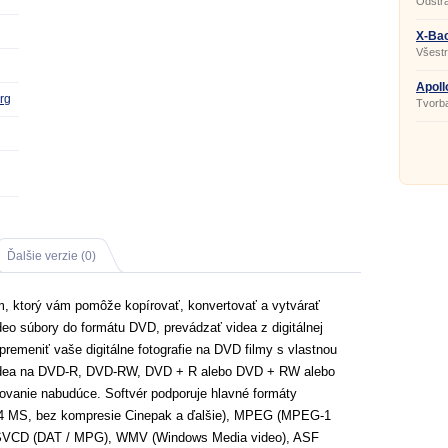
Odstrá
X-Bac
Všestr
Apoll
rg
Tvorba
Ďalšie verzie (0)
am, ktorý vám pomôže kopírovať, konvertovať a vytvárať
deo súbory do formátu DVD, prevádzať videa z digitálnej
remeniť vaše digitálne fotografie na DVD filmy s vlastnou
idea na DVD-R, DVD-RW, DVD + R alebo DVD + RW alebo
ovanie nabudúce. Softvér podporuje hlavné formáty
G4 MS, bez kompresie Cinepak a ďalšie), MPEG (MPEG-1
SVCD (DAT / MPG), WMV (Windows Media video), ASF