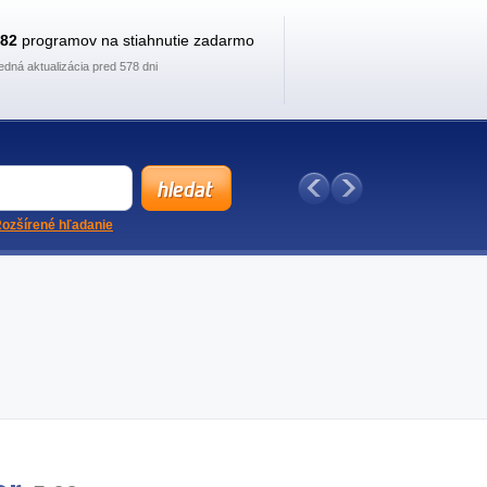
882
programov na stiahnutie zadarmo
edná aktualizácia pred 578 dni
ozšírené hľadanie