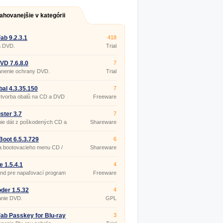
ahovanejšie v kategórii
b 9.2.3.1
418
a DVD.
Trial
D 7.6.8.0
7
ánenie ochrany DVD.
Trial
al 4.3.35.150
7
 tvorba obalů na CD a DVD
Freeware
ster 3.7
7
nie dát z poškodených CD a
Shareware
oot 6.5.3.729
6
a bootovacieho menu CD /
Shareware
e 1.5.4.1
4
nd pre napaľovací program
Freeware
ls.
der 1.5.32
4
anie DVD.
GPL
b Passkey for Blu-ray
3
8