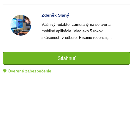
Zdeněk Slaný
Vášnivý redaktor zameraný na softvér a
mobilné aplikácie. Viac ako 5 rokov
skúseností v odbore. Písanie recenzií,
návodov a noviniek. Tvorca jasných a
informatívnych textov, ktoré pomáhajú
čitateľom lepšie porozumieť a využiť moderné
Stiahnuť
technológie.
🛡 Overené zabezpečenie