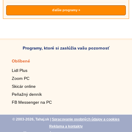
ďalšie programy »
Programy, ktoré si zaslúžia vašu pozornosť
Oblíbené
Mobilné aplikácie
Lidl Plus
Krokomer do mobilu
Zoom PC
Lupa do mobilu
Skicár online
Diaľkový TV ovládač
Peňažný denník
Živé tapety do mobilu
FB Messenger na PC
Mariáš do mobilu
© 2003-2026, Tahaj.sk
|
Spracovanie osobných údajov a cookies
Reklama a kontakty