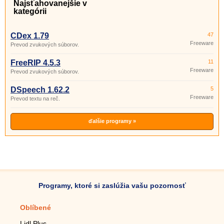
Najsťahovanejšie v
kategórii
CDex 1.79
47
Freeware
Prevod zvukových súborov.
FreeRIP 4.5.3
11
Freeware
Prevod zvukových súborov.
DSpeech 1.62.2
5
Freeware
Prevod textu na reč.
ďalšie programy »
Programy, ktoré si zaslúžia vašu pozornosť
Oblíbené
Mobilné aplikácie
Lidl Plus
Krokomer do mobilu