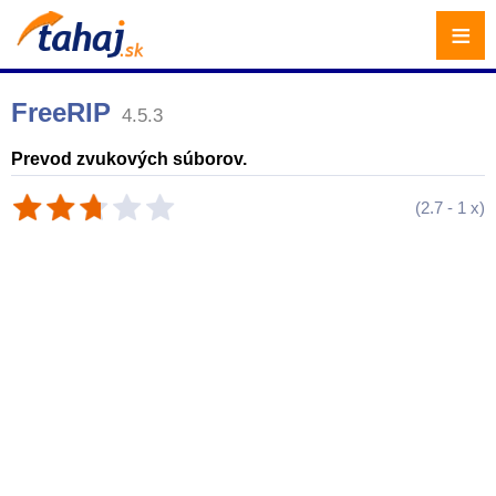
≡
FreeRIP
4.5.3
Prevod zvukových súborov.
(
2.7
-
1
x)