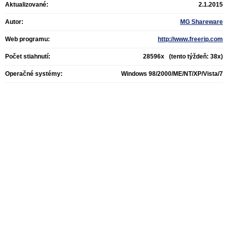
Aktualizované:
2.1.2015
Autor:
MG Shareware
Web programu:
http://www.freerip.com
Počet stiahnutí:
28596x (tento týždeň: 38x)
Operačné systémy:
Windows 98/2000/ME/NT/XP/Vista/7