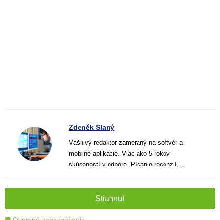
Zdeněk Slaný
Vášnivý redaktor zameraný na softvér a
mobilné aplikácie. Viac ako 5 rokov
skúseností v odbore. Písanie recenzií,
návodov a noviniek. Tvorca jasných a
informatívnych textov, ktoré pomáhajú
čitateľom lepšie porozumieť a využiť moderné
Stiahnuť
technológie.
🛡 Overené zabezpečenie