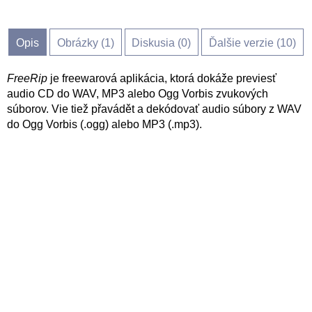
Opis
Obrázky (
1
)
Diskusia (
0
)
Ďalšie verzie (10)
FreeRip
je freewarová aplikácia, ktorá dokáže previesť
audio CD do WAV, MP3 alebo Ogg Vorbis zvukových
súborov. Vie tiež přavádět a dekódovať audio súbory z WAV
do Ogg Vorbis (.ogg) alebo MP3 (.mp3).