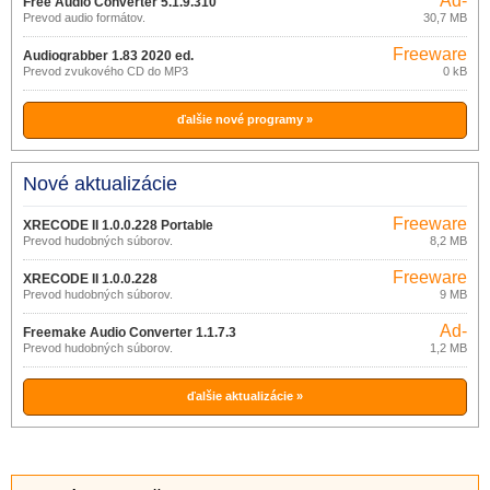
Ad-
Free Audio Converter 5.1.9.310
supported
Prevod audio formátov.
30,7 MB
Freeware
Audiograbber 1.83 2020 ed.
Prevod zvukového CD do MP3
0 kB
ďalšie nové programy »
Nové aktualizácie
Freeware
XRECODE II 1.0.0.228 Portable
Prevod hudobných súborov.
8,2 MB
Freeware
XRECODE II 1.0.0.228
Prevod hudobných súborov.
9 MB
Ad-
Freemake Audio Converter 1.1.7.3
supported
Prevod hudobných súborov.
1,2 MB
ďalšie aktualizácie »