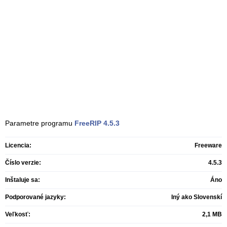
Parametre programu
FreeRIP
4.5.3
Licencia:
Freeware
Číslo verzie:
4.5.3
Inštaluje sa:
Áno
Podporované jazyky:
Iný ako Slovenskí
Veľkosť:
2,1 MB