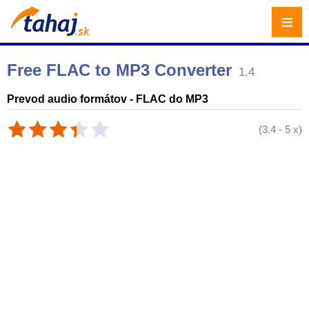
≡
Free FLAC to MP3 Converter
1.4
Prevod audio formátov - FLAC do MP3
(
3.4
-
5
x)