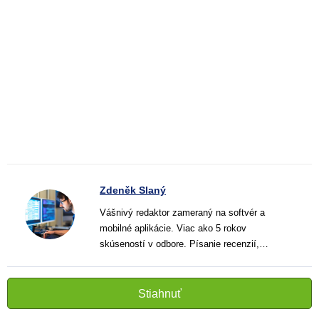
Zdeněk Slaný
Vášnivý redaktor zameraný na softvér a
mobilné aplikácie. Viac ako 5 rokov
skúseností v odbore. Písanie recenzií,
návodov a noviniek. Tvorca jasných a
informatívnych textov, ktoré pomáhajú
čitateľom lepšie porozumieť a využiť moderné
Stiahnuť
technológie.