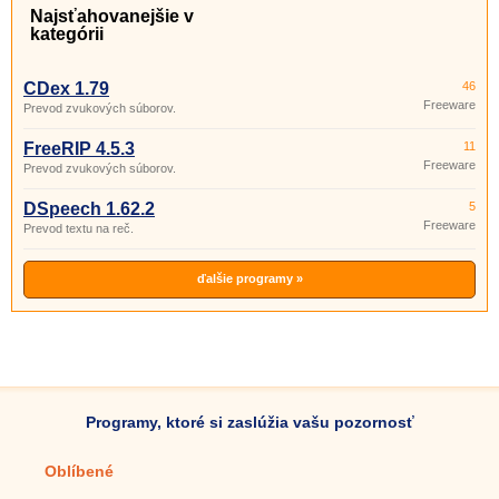
Najsťahovanejšie v
kategórii
CDex 1.79
46
Freeware
Prevod zvukových súborov.
FreeRIP 4.5.3
11
Freeware
Prevod zvukových súborov.
DSpeech 1.62.2
5
Freeware
Prevod textu na reč.
ďalšie programy »
Programy, ktoré si zaslúžia vašu pozornosť
Oblíbené
Mobilné aplikácie