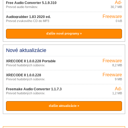
Ad-
Free Audio Converter 5.1.9.310
supported
Prevod audio formátov.
30,7 MB
Freeware
Audiograbber 1.83 2020 ed.
Prevod zvukového CD do MP3
0 kB
ďalšie nové programy »
Nové aktualizácie
Freeware
XRECODE II 1.0.0.228 Portable
Prevod hudobných súborov.
8,2 MB
Freeware
XRECODE II 1.0.0.228
Prevod hudobných súborov.
9 MB
Ad-
Freemake Audio Converter 1.1.7.3
supported
Prevod hudobných súborov.
1,2 MB
ďalšie aktualizácie »