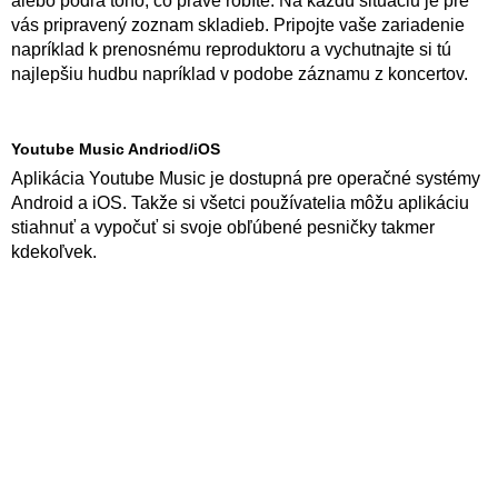
alebo podľa toho, čo práve robíte. Na každú situáciu je pre
vás pripravený zoznam skladieb. Pripojte vaše zariadenie
napríklad k prenosnému reproduktoru a vychutnajte si tú
najlepšiu hudbu napríklad v podobe záznamu z koncertov.
Youtube Music Andriod/iOS
Aplikácia Youtube Music je dostupná pre operačné systémy
Android a iOS. Takže si všetci používatelia môžu aplikáciu
stiahnuť a vypočuť si svoje obľúbené pesničky takmer
kdekoľvek.