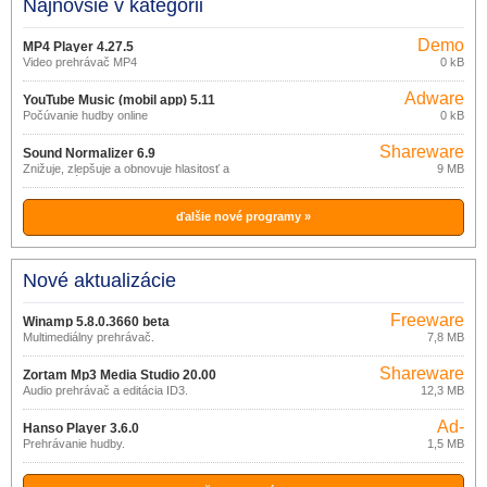
Najnovšie v kategórii
Demo
MP4 Player 4.27.5
Video prehrávač MP4
0 kB
Adware
YouTube Music (mobil app) 5.11
Počúvanie hudby online
0 kB
Shareware
Sound Normalizer 6.9
Znižuje, zlepšuje a obnovuje hlasitosť a
9 MB
veľkosť súborov.
ďalšie nové programy »
Nové aktualizácie
Freeware
Winamp 5.8.0.3660 beta
Multimediálny prehrávač.
7,8 MB
Shareware
Zortam Mp3 Media Studio 20.00
Audio prehrávač a editácia ID3.
12,3 MB
Ad-
Hanso Player 3.6.0
supported
Prehrávanie hudby.
1,5 MB