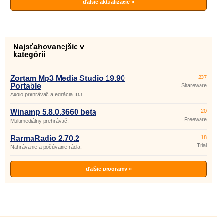
ďalšie aktualizácie »
Najsťahovanejšie v
kategórii
Zortam Mp3 Media Studio 19.90
237
Portable
Shareware
Audio prehrávač a editácia ID3.
Winamp 5.8.0.3660 beta
20
Freeware
Multimediálny prehrávač.
RarmaRadio 2.70.2
18
Trial
Nahrávanie a počúvanie rádia.
ďalšie programy »