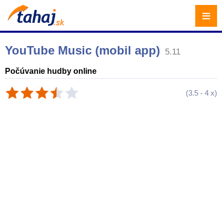
≡
YouTube Music (mobil app)
5.11
Počúvanie hudby online
(
3.5
-
4
x)