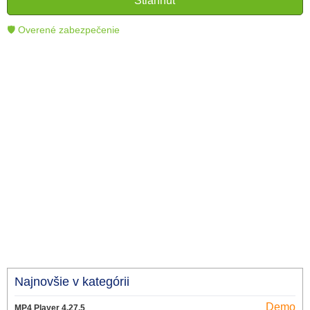
Stiahnuť
technológie.
🛡 Overené zabezpečenie
Najnovšie v kategórii
Demo
MP4 Player 4.27.5