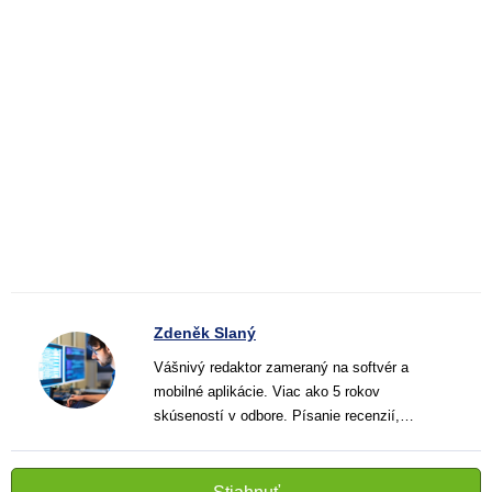
Zdeněk Slaný
Vášnivý redaktor zameraný na softvér a
mobilné aplikácie. Viac ako 5 rokov
skúseností v odbore. Písanie recenzií,
návodov a noviniek. Tvorca jasných a
informatívnych textov, ktoré pomáhajú
čitateľom lepšie porozumieť a využiť moderné