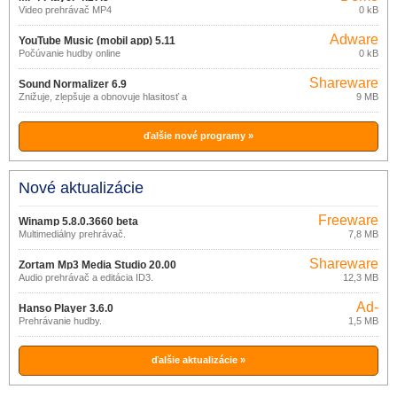
Video prehrávač MP4
0 kB
Adware
YouTube Music (mobil app) 5.11
Počúvanie hudby online
0 kB
Shareware
Sound Normalizer 6.9
Znižuje, zlepšuje a obnovuje hlasitosť a
9 MB
veľkosť súborov.
ďalšie nové programy »
Nové aktualizácie
Freeware
Winamp 5.8.0.3660 beta
Multimediálny prehrávač.
7,8 MB
Shareware
Zortam Mp3 Media Studio 20.00
Audio prehrávač a editácia ID3.
12,3 MB
Ad-
Hanso Player 3.6.0
supported
Prehrávanie hudby.
1,5 MB
ďalšie aktualizácie »