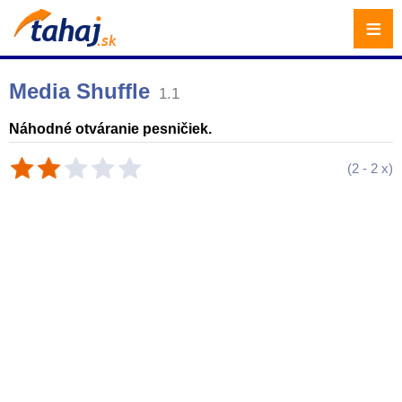
≡
Media Shuffle
1.1
Náhodné otváranie pesničiek.
(
2
-
2
x)