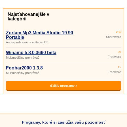
Najsťahovanejšie v
kategórii
Zortam Mp3 Media Studio 19.90
236
Portable
Shareware
Audio prehrávač a editácia ID3.
Winamp 5.8.0.3660 beta
20
Freeware
Multimediálny prehrávač.
Foobar2000 1.3.8
15
Freeware
Multimediálny prehrávač.
ďalšie programy »
Programy, ktoré si zaslúžia vašu pozornosť