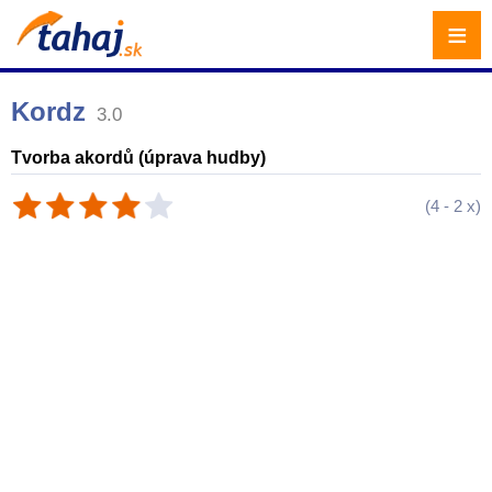
≡
Kordz
3.0
Tvorba akordů (úprava hudby)
(
4
-
2
x)