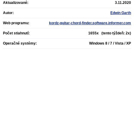
Aktualizované:
3.11.2020
Autor:
Edwin Garth
Web programu:
kordz-guitar-chord-finder.software.informer.com
Počet stiahnutí:
1655x (tento týždeň: 2x)
Operačné systémy:
Windows 8 / 7 / Vista / XP