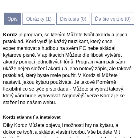
Opis
Obrázky (
1
)
Diskusia (
0
)
Ďalšie verzie (0)
Kordz
je program, se kterým Můžete tvořit akordy a jejich
prstoklad. Kord využije každý muzikant, který chce
experimentovat s hudbou na svém PC nebe skládal
kytarové písně. V aplikacích Můžete dle libosti vytvářet
akordy pomocí jednotlivých tónů. Program vám pak sám
ukáže nejen složení akordu a jeho notový zápis, ale takové
prstoklad, který byste mele použít. V Kordz si Můžete
nastavit, jakou kytaru používáte. Je takové Poměrně
flexibilní co se tyče prstokladu - Můžete si vybrat takový,
který vám bude vyhovovat. Nejnovější verze Kordz je ke
stažení na našem webu.
Kordz stiahnuť a instalovať
Díky Kordz Můžete objevují možnosti hry na kytaru, a
dokonce tvořit a skládat vlastní tvorbu. Vše budete Mít