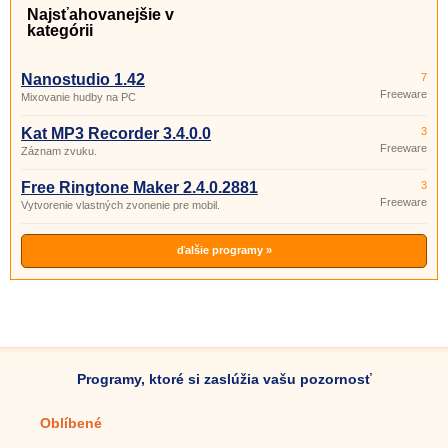
Najsťahovanejšie v
kategórii
Nanostudio 1.42
7
Freeware
Mixovanie hudby na PC
Kat MP3 Recorder 3.4.0.0
3
Freeware
Záznam zvuku.
Free Ringtone Maker 2.4.0.2881
3
Freeware
Vytvorenie vlastných zvonenie pre mobil.
ďalšie programy »
Programy, ktoré si zaslúžia vašu pozornosť
Oblíbené
Mobilné aplikácie