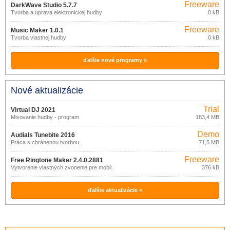
Freeware
DarkWave Studio 5.7.7
Tvorba a úprava elektronickej hudby
0 kB
Freeware
Music Maker 1.0.1
Tvorba vlastnej hudby
0 kB
ďalšie nové programy »
Nové aktualizácie
Trial
Virtual DJ 2021
Mixovanie hudby - program
183,4 MB
Demo
Audials Tunebite 2016
Práca s chránenou tvorbou.
71,5 MB
14.0.51000.000
Freeware
Free Ringtone Maker 2.4.0.2881
Vytvorenie vlastných zvonenie pre mobil.
376 kB
ďalšie aktualizácie »