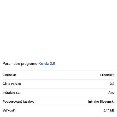
Parametre programu
Kordz
3.0
Licencia:
Freeware
Číslo verzie:
3.0
Inštaluje sa:
Áno
Podporované jazyky:
Iný ako Slovenskí
Veľkosť:
144 kB