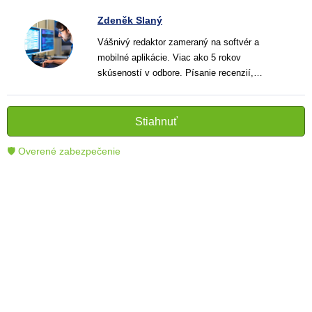
Zdeněk Slaný
Vášnivý redaktor zameraný na softvér a
mobilné aplikácie. Viac ako 5 rokov
skúseností v odbore. Písanie recenzií,
návodov a noviniek. Tvorca jasných a
informatívnych textov, ktoré pomáhajú
čitateľom lepšie porozumieť a využiť moderné
Stiahnuť
technológie.
🛡 Overené zabezpečenie