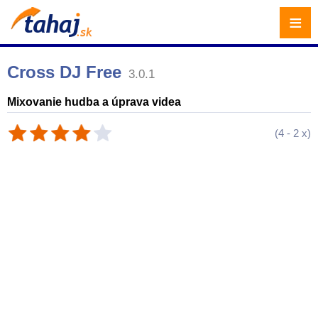
≡
Cross DJ Free
3.0.1
Mixovanie hudba a úprava videa
(
4
-
2
x)