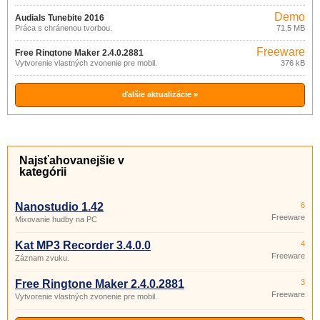
Demo
Audials Tunebite 2016
Práca s chránenou tvorbou.
71,5 MB
14.0.51000.000
Freeware
Free Ringtone Maker 2.4.0.2881
Vytvorenie vlastných zvonenie pre mobil.
376 kB
ďalšie aktualizácie »
Najsťahovanejšie v
kategórii
Nanostudio 1.42
6
Freeware
Mixovanie hudby na PC
Kat MP3 Recorder 3.4.0.0
4
Freeware
Záznam zvuku.
Free Ringtone Maker 2.4.0.2881
3
Freeware
Vytvorenie vlastných zvonenie pre mobil.