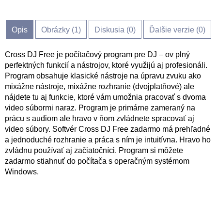
Opis
Obrázky (
1
)
Diskusia (
0
)
Ďalšie verzie (0)
Cross DJ Free je počítačový program pre DJ – ov plný
perfektných funkcií a nástrojov, ktoré využijú aj profesionáli.
Program obsahuje klasické nástroje na úpravu zvuku ako
mixážne nástroje, mixážne rozhranie (dvojplatňové) ale
nájdete tu aj funkcie, ktoré vám umožnia pracovať s dvoma
video súbormi naraz. Program je primárne zameraný na
prácu s audiom ale hravo v ňom zvládnete spracovať aj
video súbory. Softvér Cross DJ Free zadarmo má prehľadné
a jednoduché rozhranie a práca s ním je intuitívna. Hravo ho
zvládnu používať aj začiatočníci. Program si môžete
zadarmo stiahnuť do počítača s operačným systémom
Windows.