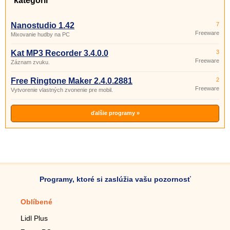
kategórii
Nanostudio 1.42
7
Freeware
Mixovanie hudby na PC
Kat MP3 Recorder 3.4.0.0
3
Freeware
Záznam zvuku.
Free Ringtone Maker 2.4.0.2881
2
Freeware
Vytvorenie vlastných zvonenie pre mobil.
ďalšie programy »
Programy, ktoré si zaslúžia vašu pozornosť
Oblíbené
Mobilné aplikácie
Lidl Plus
Krokomer do mobilu