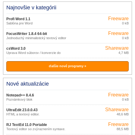
Najnovšie v kategórii
Freeware
Profi Word 1.1
Šablóna pre Word
0 kB
Freeware
FocusWriter 1.8.4 64-bit
Jednoduchý minimalistický textový editor
0 kB
Shareware
csWord 3.0
Úprava Word súborov / konverzie do
4,7 MB
PDF
ďalšie nové programy »
Nové aktualizácie
Freeware
Notepad++ 8.4.6
Poznámkový blok
0 kB
Shareware
UltraEdit 23.0.0.43
HTML a textový editor.
48,6 MB
Freeware
RJ TextEd 11.0 Portable
Textový editor so zvýraznením syntaxe.
88,5 MB