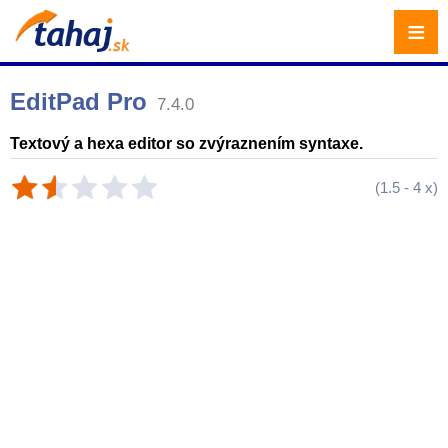
≡
EditPad Pro
7.4.0
Textový a hexa editor so zvýraznením syntaxe.
(
1.5
-
4
x)