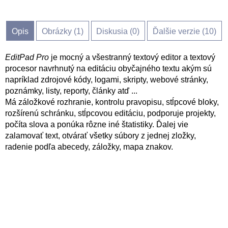
Opis
Obrázky (
1
)
Diskusia (
0
)
Ďalšie verzie (10)
EditPad Pro
je mocný a všestranný textový editor a textový
procesor navrhnutý na editáciu obyčajného textu akým sú
napríklad zdrojové kódy, logami, skripty, webové stránky,
poznámky, listy, reporty, články atď ...
Má záložkové rozhranie, kontrolu pravopisu, stĺpcové bloky,
rozšírenú schránku, stĺpcovou editáciu, podporuje projekty,
počíta slova a ponúka rôzne iné štatistiky. Ďalej vie
zalamovať text, otvárať všetky súbory z jednej zložky,
radenie podľa abecedy, záložky, mapa znakov.