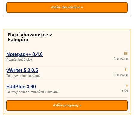
ďalšie aktualizácie »
Najsťahovanejšie v
kategórii
Notepad++ 8.4.6
55
Freeware
Poznámkový blok
yWriter 5.2.0.5
11
Freeware
Textový editor románov.
EditPlus 3.80
9
Trial
Textový editor s mnohými funkciami.
ďalšie programy »