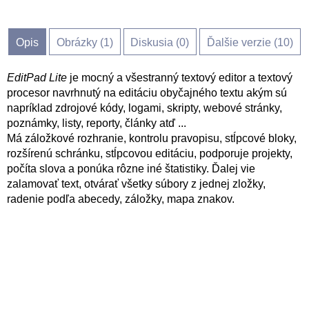
Opis
Obrázky (
1
)
Diskusia (
0
)
Ďalšie verzie (10)
EditPad Lite
je mocný a všestranný textový editor a textový
procesor navrhnutý na editáciu obyčajného textu akým sú
napríklad zdrojové kódy, logami, skripty, webové stránky,
poznámky, listy, reporty, články atď ...
Má záložkové rozhranie, kontrolu pravopisu, stĺpcové bloky,
rozšírenú schránku, stĺpcovou editáciu, podporuje projekty,
počíta slova a ponúka rôzne iné štatistiky. Ďalej vie
zalamovať text, otvárať všetky súbory z jednej zložky,
radenie podľa abecedy, záložky, mapa znakov.