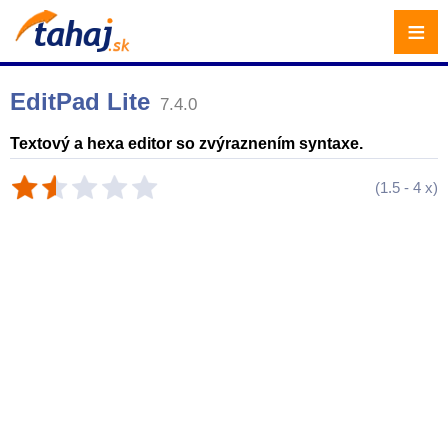
≡
EditPad Lite
7.4.0
Textový a hexa editor so zvýraznením syntaxe.
(
1.5
-
4
x)