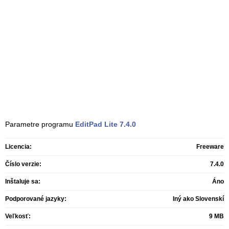
Parametre programu
EditPad Lite
7.4.0
Licencia:
Freeware
Číslo verzie:
7.4.0
Inštaluje sa:
Áno
Podporované jazyky:
Iný ako Slovenskí
Veľkosť:
9 MB