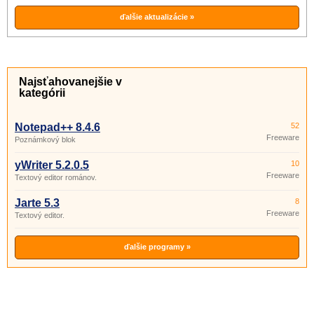
ďalšie aktualizácie »
Najsťahovanejšie v
kategórii
Notepad++ 8.4.6
52
Freeware
Poznámkový blok
yWriter 5.2.0.5
10
Freeware
Textový editor románov.
Jarte 5.3
8
Freeware
Textový editor.
ďalšie programy »