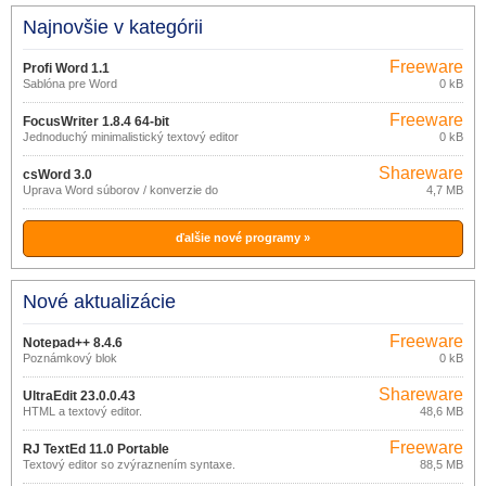
Najnovšie v kategórii
Freeware
Profi Word 1.1
Šablóna pre Word
0 kB
Freeware
FocusWriter 1.8.4 64-bit
Jednoduchý minimalistický textový editor
0 kB
Shareware
csWord 3.0
Úprava Word súborov / konverzie do
4,7 MB
PDF
ďalšie nové programy »
Nové aktualizácie
Freeware
Notepad++ 8.4.6
Poznámkový blok
0 kB
Shareware
UltraEdit 23.0.0.43
HTML a textový editor.
48,6 MB
Freeware
RJ TextEd 11.0 Portable
Textový editor so zvýraznením syntaxe.
88,5 MB