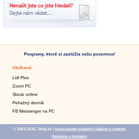
Programy, ktoré si zaslúžia vašu pozornosť
Oblíbené
Mobilné aplikácie
Lidl Plus
Krokomer do mobilu
Zoom PC
Lupa do mobilu
Skicár online
Diaľkový TV ovládač
Peňažný denník
Živé tapety do mobilu
FB Messenger na PC
Mariáš do mobilu
© 2003-2026, Tahaj.sk
|
Spracovanie osobných údajov a cookies
Reklama a kontakty