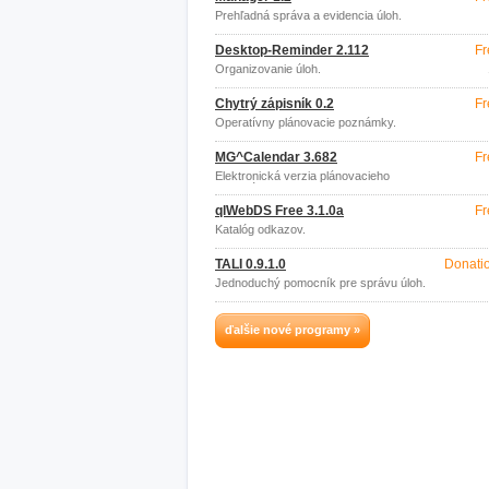
Prehľadná správa a evidencia úloh.
Desktop-Reminder 2.112
Fr
Organizovanie úloh.
Chytrý zápisník 0.2
Fr
Operatívny plánovacie poznámky.
MG^Calendar 3.682
Fr
Elektronická verzia plánovacieho
kalendára.
qlWebDS Free 3.1.0a
Fr
Katalóg odkazov.
TALI 0.9.1.0
Donati
Jednoduchý pomocník pre správu úloh.
ďalšie nové programy »