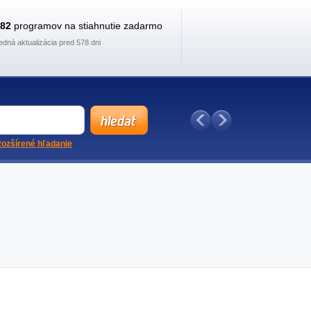
882
programov na stiahnutie zadarmo
edná aktualizácia pred 578 dni
ozšírené hľadanie