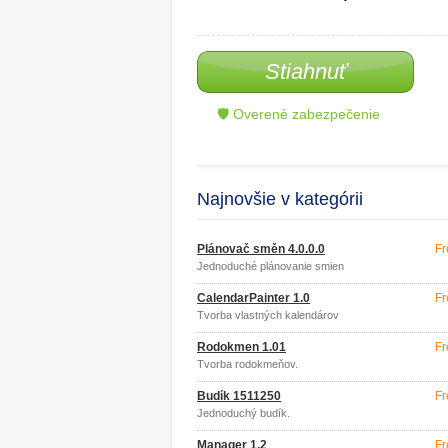
Stiahnuť
🛡 Overené zabezpečenie
Najnovšie v kategórii
Plánovač směn 4.0.0.0
Fr
Jednoduché plánovanie smien
CalendarPainter 1.0
Fr
Tvorba vlastných kalendárov
Rodokmen 1.01
Fr
Tvorba rodokmeňov.
Budík 1511250
Fr
Jednoduchý budík.
Manager 1.2
Fr