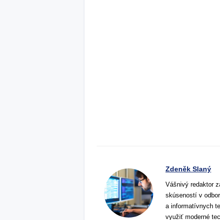
Zdeněk Slaný
Vášnivý redaktor z
skúseností v odbor
a informatívnych t
využiť moderné tec