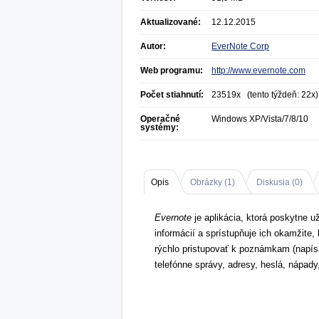
Aktualizované:
12.12.2015
Autor:
EverNote Corp
Web programu:
http://www.evernote.com
Počet stiahnutí:
23519x (tento týždeň: 22x)
Operačné
Windows XP/Vista/7/8/10
systémy:
Opis
Obrázky (
1
)
Diskusia (
0
)
Evernote
je aplikácia, ktorá poskytne 
informácií a sprístupňuje ich okamžite
rýchlo pristupovať k poznámkam (napísa
telefónne správy, adresy, heslá, nápad