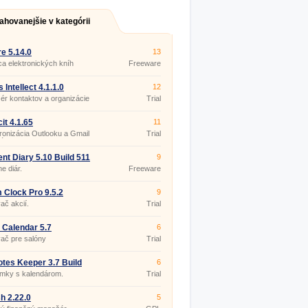
ahovanejšie v kategórii
re 5.14.0
13
a elektronických kníh
Freeware
 Intellect 4.1.1.0
12
r kontaktov a organizácie
Trial
it 4.1.65
11
onizácia Outlooku a Gmail
Trial
ára.
ient Diary 5.10 Build 511
9
ne diár.
Freeware
 Clock Pro 9.5.2
9
ač akcií.
Trial
 Calendar 5.7
6
ač pre salóny
Trial
tes Keeper 3.7 Build
6
mky s kalendárom.
Trial
h 2.22.0
5