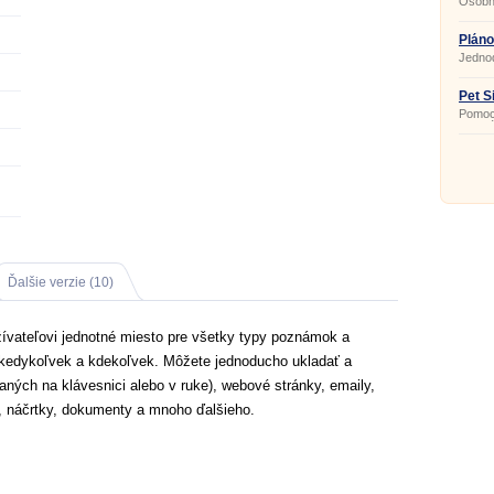
Osobn
Pláno
Jedno
Pet Si
Pomoc 
mazná
Ďalšie verzie (10)
užívateľovi jednotné miesto pre všetky typy poznámok a
, kedykoľvek a kdekoľvek. Môžete jednoducho ukladať a
ných na klávesnici alebo v ruke), webové stránky, emaily,
y, náčrtky, dokumenty a mnoho ďalšieho.