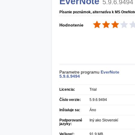
EverNote
5.9.6.9494
Písanie poznámok, alternatíva k MS OneNot
Hodnotenie
Parametre programu
EverNote
5.9.6.9494
Licencia:
Trial
Číslo verzie:
5.9.6.9494
Inštaluje sa:
Áno
Podporované
Iný ako Slovenskí
jazyky:
Veľkosť:
91,9 MB