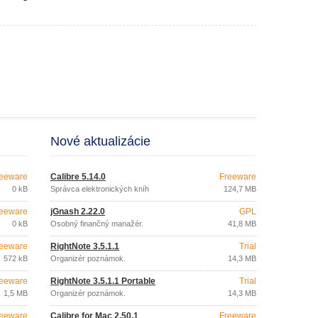
Nové aktualizácie
eeware
Calibre 5.14.0
Freeware
0 kB
Správca elektronických kníh
124,7 MB
eeware
jGnash 2.22.0
GPL
0 kB
Osobný finančný manažér.
41,8 MB
eeware
RightNote 3.5.1.1
Trial
572 kB
Organizér poznámok.
14,3 MB
eeware
RightNote 3.5.1.1 Portable
Trial
1,5 MB
Organizér poznámok.
14,3 MB
eeware
Calibre for Mac 2.50.1
Freeware