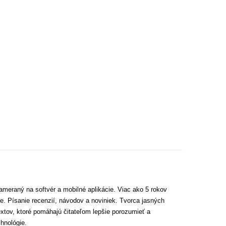
ameraný na softvér a mobilné aplikácie. Viac ako 5 rokov
e. Písanie recenzií, návodov a noviniek. Tvorca jasných
extov, ktoré pomáhajú čitateľom lepšie porozumieť a
hnológie.