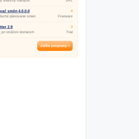
ý finančný manažér.
GPL
vač směn 4.0.0.0
4
duché plánovanie smien
Freeware
tter 2.9
3
pri strážení domácich
Trial
čikov.
ďalšie programy »