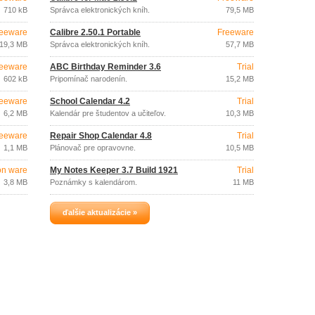
710 kB
Správca elektronických kníh.
79,5 MB
eeware
Calibre 2.50.1 Portable
Freeware
19,3 MB
Správca elektronických kníh.
57,7 MB
eeware
ABC Birthday Reminder 3.6
Trial
602 kB
Pripomínač narodenín.
15,2 MB
eeware
School Calendar 4.2
Trial
6,2 MB
Kalendár pre študentov a učiteľov.
10,3 MB
eeware
Repair Shop Calendar 4.8
Trial
1,1 MB
Plánovač pre opravovne.
10,5 MB
on ware
My Notes Keeper 3.7 Build 1921
Trial
3,8 MB
Poznámky s kalendárom.
11 MB
ďalšie aktualizácie »