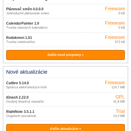
Freeware
Plánovač směn 4.0.0.0
Jednoduché plánovanie smien
0 kB
Freeware
CalendarPainter 1.0
Tvorba vlastných kalendárov
0 kB
Freeware
Rodokmen 1.01
Tvorba rodokmeňov.
572 kB
ďalšie nové programy »
Nové aktualizácie
Freeware
Calibre 5.14.0
Správca elektronických kníh
124,7 MB
GPL
jGnash 2.22.0
Osobný finančný manažér.
41,8 MB
Trial
RightNote 3.5.1.1
Organizér poznámok.
14,3 MB
ďalšie aktualizácie »