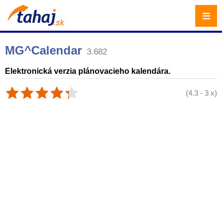
≡
MG^Calendar
3.682
Elektronická verzia plánovacieho kalendára.
(
4.3
-
3
x)