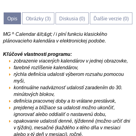
Opis
Obrázky (
3
)
Diskusia (
0
)
Ďalšie verzie (0)
MG ^ Calendar &lt;&gt; / i plní funkciu klasického
plánovacieho kalendára v elektronickej podobe.
Kľúčové vlastnosti programu:
zobrazenie viacerých kalendárov v jednej obrazovke,
farebné rozlíšenie kalendárov,
rýchla definícia udalosti výberom rozsahu pomocou
myši,
kontinuálne nadväznosť udalostí zaradením do 30.
minútových blokov,
definícia pracovnej doby a to vrátane prestávok,
prejdenej a blížiace sa udalosti možno ukončiť,
ignorovať alebo oddialiť o nastavenú dobu,
opakovanie udalostí denné, týždenné (možno určiť dni
v týždni), mesačné (každého x-tého dňa v mesiaci
alebo x-tý deň v mesiaci), ročné,