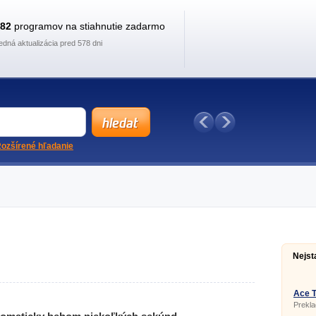
882
programov na stiahnutie zadarmo
edná aktualizácia pred 578 dni
ozšírené hľadanie
Nejst
Ace T
Prekla