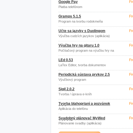
Google Pay
Fr
Platba telefónom
Gramps 5.1.5
Fr
Program na tvorbu rodokmeňa
Učte sa jazyky s Duolingom
Fr
Výučba cudzích jazykov (aplikácia)
Výučba hry na gitaru 1.0
Fr
Počítačový program na výučbu hry na
gitaru
LEd 0.53
Fr
LaTex Editor, tvorba dokumentov
Periodická sústava prvkov 2.5
Fr
Výučbový program
Sigil 2.0.2
Fr
Tvorba / úprava e-kníh
Tvorba blahoprianí a pozvánok
Fr
2.0.2
Aplikácia do telefónu
Svadobný plánovač MyWed
Fr
4.09.347
Plánovanie svadby (aplikácia)