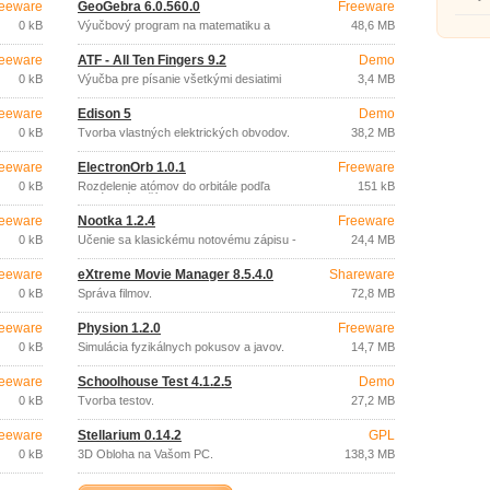
eeware
GeoGebra 6.0.560.0
Freeware
podobe
0 kB
Výučbový program na matematiku a
48,6 MB
geometriu
eeware
ATF - All Ten Fingers 9.2
Demo
0 kB
Výučba pre písanie všetkými desiatimi
3,4 MB
eeware
Edison 5
Demo
0 kB
Tvorba vlastných elektrických obvodov.
38,2 MB
eeware
ElectronOrb 1.0.1
Freeware
0 kB
Rozdelenie atómov do orbitále podľa
151 kB
protónového čísla.
eeware
Nootka 1.2.4
Freeware
0 kB
Učenie sa klasickému notovému zápisu -
24,4 MB
gitara.
eeware
eXtreme Movie Manager 8.5.4.0
Shareware
0 kB
Správa filmov.
72,8 MB
eeware
Physion 1.2.0
Freeware
0 kB
Simulácia fyzikálnych pokusov a javov.
14,7 MB
eeware
Schoolhouse Test 4.1.2.5
Demo
0 kB
Tvorba testov.
27,2 MB
eeware
Stellarium 0.14.2
GPL
0 kB
3D Obloha na Vašom PC.
138,3 MB