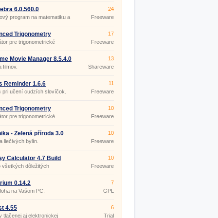
bra 6.0.560.0
24
ový program na matematiku a
Freeware
riu
nced Trigonometry
17
lator 1.8.5
átor pre trigonometrické
Freeware
y.
me Movie Manager 8.5.4.0
13
 filmov.
Shareware
 Reminder 1.6.6
11
pri učení cudzích slovíčok.
Freeware
nced Trigonometry
10
lator 1.8.5 Portable
átor pre trigonometrické
Freeware
y.
ika - Zelená příroda 3.0
10
 liečivých bylín.
Freeware
ay Calculator 4.7 Build
10
o všetkých dôležitých
Freeware
och?
arium 0.14.2
7
loha na Vašom PC.
GPL
t 4.55
6
v tlačenej aj elektronickej
Trial