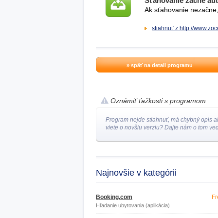
Sťahovanie začne au
Ak sťahovanie nezačne, 
stiahnuť z http://www.zoc
» späť na detail programu
Oznámiť ťažkosti s programom
Program nejde stiahnuť, má chybný opis a
viete o novšiu verziu? Dajte nám o tom ved
Najnovšie v kategórii
Booking.com
Fr
Hľadanie ubytovania (aplikácia)