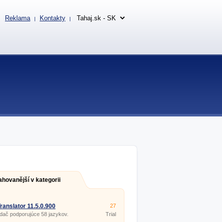
Reklama
Kontakty
|
|
ahovanější v kategorii
ranslator 11.5.0.900
27
dač podporujúce 58 jazykov.
Trial