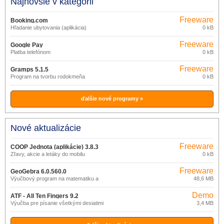
Najnovšie v kategórii
Freeware
Booking.com
Hľadanie ubytovania (aplikácia)
0 kB
Freeware
Google Pay
Platba telefónom
0 kB
Freeware
Gramps 5.1.5
Program na tvorbu rodokmeňa
0 kB
ďalšie nové programy »
Nové aktualizácie
Freeware
COOP Jednota (aplikácie) 3.8.3
Zľavy, akcie a letáky do mobilu
0 kB
Freeware
GeoGebra 6.0.560.0
Výučbový program na matematiku a
48,6 MB
geometriu
Demo
ATF - All Ten Fingers 9.2
Výučba pre písanie všetkými desiatimi
3,4 MB