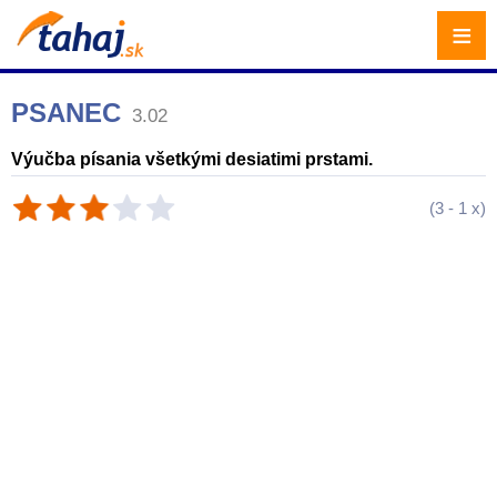
≡
PSANEC
3.02
Výučba písania všetkými desiatimi prstami.
(
3
-
1
x)