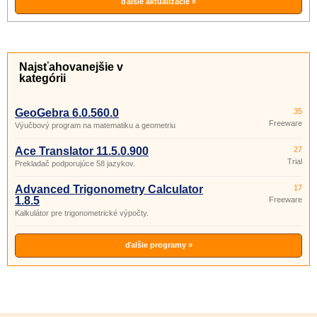
ďalšie aktualizácie »
Najsťahovanejšie v
kategórii
GeoGebra 6.0.560.0
35
Freeware
Výučbový program na matematiku a geometriu
Ace Translator 11.5.0.900
27
Trial
Prekladač podporujúce 58 jazykov.
Advanced Trigonometry Calculator
17
1.8.5
Freeware
Kalkulátor pre trigonometrické výpočty.
ďalšie programy »