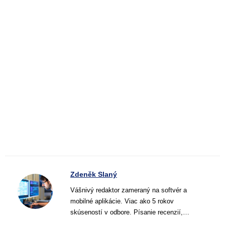
Zdeněk Slaný
Vášnivý redaktor zameraný na softvér a
mobilné aplikácie. Viac ako 5 rokov
skúseností v odbore. Písanie recenzií,
návodov a noviniek. Tvorca jasných a