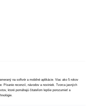
ameraný na softvér a mobilné aplikácie. Viac ako 5 rokov
e. Písanie recenzií, návodov a noviniek. Tvorca jasných
extov, ktoré pomáhajú čitateľom lepšie porozumieť a
hnológie.