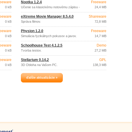
eeware
Nootka 1.2.4
Freeware
0 kB
Učenie sa klasickému notovému zápisu -
24,4 MB
gitara.
eeware
eXtreme Movie Manager 8.5.4.0
Shareware
0 kB
Správa filmov.
72,8 MB
eeware
Physion 1.2.0
Freeware
0 kB
Simulácia fyzikálnych pokusov a javov.
14,7 MB
eeware
Schoolhouse Test 4.1.2.5
Demo
0 kB
Tvorba testov.
27,2 MB
eeware
Stellarium 0.14.2
GPL
0 kB
3D Obloha na Vašom PC.
138,3 MB
ďalšie aktualizácie »
zornosť