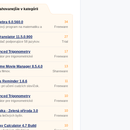
ahovanejšie v kategórii
bra 6.0.560.0
34
ový program na matematiku a
Freeware
riu
ranslator 11.5.0.900
27
dač podporujúce 58 jazykov.
Trial
nced Trigonometry
17
lator 1.8.5
átor pre trigonometrické
Freeware
y.
me Movie Manager 8.5.4.0
13
 filmov.
Shareware
 Reminder 1.6.6
11
pri učení cudzích slovíčok.
Freeware
nced Trigonometry
10
lator 1.8.5 Portable
átor pre trigonometrické
Freeware
y.
ika - Zelená příroda 3.0
10
 liečivých bylín.
Freeware
ay Calculator 4.7 Build
10