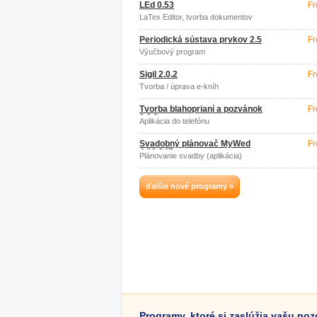
LEd 0.53
Fr
LaTex Editor, tvorba dokumentov
Periodická sústava prvkov 2.5
Fr
Výučbový program
Sigil 2.0.2
Fr
Tvorba / úprava e-kníh
Tvorba blahoprianí a pozvánok
Fr
2.0.2
Aplikácia do telefónu
Svadobný plánovač MyWed
Fr
4.09.347
Plánovanie svadby (aplikácia)
ďalšie nové programy »
Programy, ktoré si zaslúžia vašu po