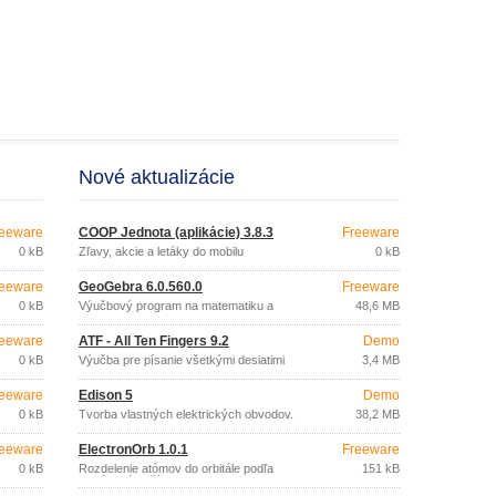
Nové aktualizácie
eeware
COOP Jednota (aplikácie) 3.8.3
Freeware
0 kB
Zľavy, akcie a letáky do mobilu
0 kB
eeware
GeoGebra 6.0.560.0
Freeware
0 kB
Výučbový program na matematiku a
48,6 MB
geometriu
eeware
ATF - All Ten Fingers 9.2
Demo
0 kB
Výučba pre písanie všetkými desiatimi
3,4 MB
eeware
Edison 5
Demo
0 kB
Tvorba vlastných elektrických obvodov.
38,2 MB
eeware
ElectronOrb 1.0.1
Freeware
0 kB
Rozdelenie atómov do orbitále podľa
151 kB
protónového čísla.