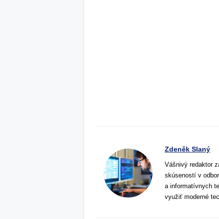
Zdeněk Slaný
Vášnivý redaktor z
skúseností v odbor
a informatívnych t
využiť moderné tec