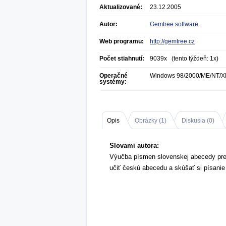
Aktualizované:
23.12.2005
Autor:
Gemtree software
Web programu:
http://gemtree.cz
Počet stiahnutí:
9039x (tento týždeň: 1x)
Operačné
Windows 98/2000/ME/NT/X
systémy:
Opis
Obrázky (
1
)
Diskusia (
0
)
Slovami autora:
Výučba písmen slovenskej abecedy pre
učiť českú abecedu a skúšať si písanie 