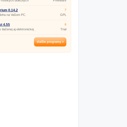
o všetkých dôležitých
Freeware
och?
arium 0.14.2
7
loha na Vašom PC.
GPL
t 4.55
6
v tlačenej aj elektronickej
Trial
 jednoducho a profesionálne.
ďalšie programy »