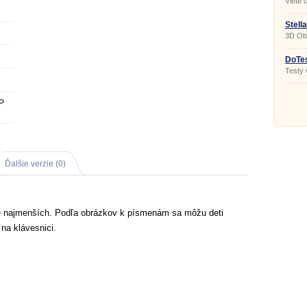
Viete 
sviatk
Stell
3D Ob
DoTes
Testy 
podobe
P
Ďalšie verzie (0)
 najmenších. Podľa obrázkov k písmenám sa môžu deti
na klávesnici.