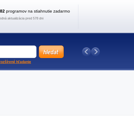
882
programov na stiahnutie zadarmo
edná aktualizácia pred 578 dni
ozšírené hľadanie