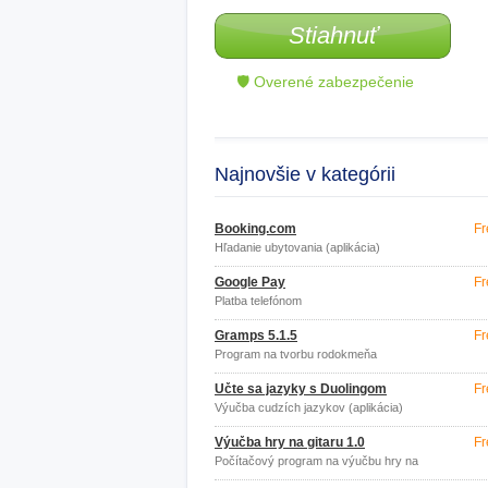
Stiahnuť
🛡 Overené zabezpečenie
Najnovšie v kategórii
Booking.com
Fr
Hľadanie ubytovania (aplikácia)
Google Pay
Fr
Platba telefónom
Gramps 5.1.5
Fr
Program na tvorbu rodokmeňa
Učte sa jazyky s Duolingom
Fr
Výučba cudzích jazykov (aplikácia)
Výučba hry na gitaru 1.0
Fr
Počítačový program na výučbu hry na
gitaru