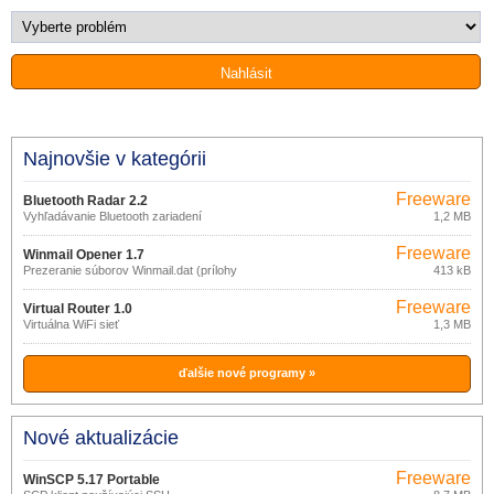
Najnovšie v kategórii
Freeware
Bluetooth Radar 2.2
Vyhľadávanie Bluetooth zariadení
1,2 MB
Freeware
Winmail Opener 1.7
Prezeranie súborov Winmail.dat (prílohy
413 kB
z MS Outlook)
Freeware
Virtual Router 1.0
Virtuálna WiFi sieť
1,3 MB
ďalšie nové programy »
Nové aktualizácie
Freeware
WinSCP 5.17 Portable