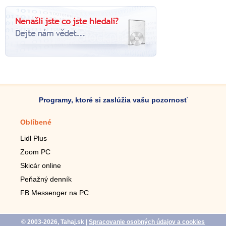
Programy, ktoré si zaslúžia vašu pozornosť
Oblíbené
Mobilné aplikácie
Lidl Plus
Krokomer do mobilu
Zoom PC
Lupa do mobilu
Skicár online
Diaľkový TV ovládač
Peňažný denník
Živé tapety do mobilu
FB Messenger na PC
Mariáš do mobilu
© 2003-2026, Tahaj.sk
|
Spracovanie osobných údajov a cookies