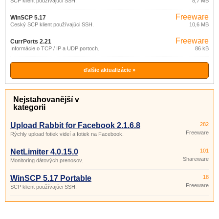
SCP klient používajúci SSH.
8,7 MB
Freeware
WinSCP 5.17
Český SCP klient používajúci SSH.
10,6 MB
Freeware
CurrPorts 2.21
Informácie o TCP / IP a UDP portoch.
86 kB
ďalšie aktualizácie »
Nejstahovanější v
kategorii
Upload Rabbit for Facebook 2.1.6.8
282
Freeware
Rýchly upload fotiek videí a fotiek na Facebook.
NetLimiter 4.0.15.0
101
Shareware
Monitoring dátových prenosov.
WinSCP 5.17 Portable
18
Freeware
SCP klient používajúci SSH.