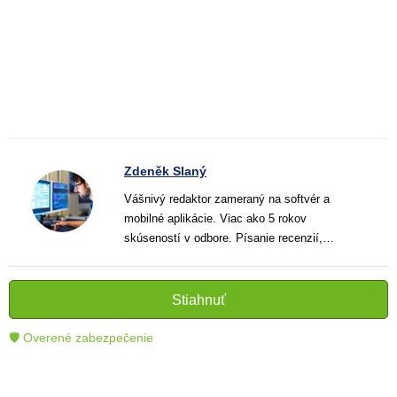
Zdeněk Slaný
Vášnivý redaktor zameraný na softvér a
mobilné aplikácie. Viac ako 5 rokov
skúseností v odbore. Písanie recenzií,
návodov a noviniek. Tvorca jasných a
informatívnych textov, ktoré pomáhajú
čitateľom lepšie porozumieť a využiť moderné
Stiahnuť
technológie.
🛡 Overené zabezpečenie