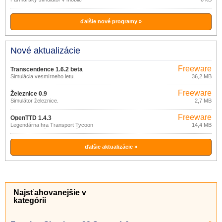
ďalšie nové programy »
Nové aktualizácie
Freeware
Transcendence 1.6.2 beta
Simulácia vesmírneho letu.
36,2 MB
Freeware
Železnice 0.9
Simulátor železnice.
2,7 MB
Freeware
OpenTTD 1.4.3
Legendárna hra Transport Tycoon
14,4 MB
Deluxe s množstvom vylepšení.
ďalšie aktualizácie »
Najsťahovanejšie v
kategórii