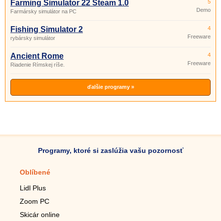
Farming Simulator 22 Steam 1.0
5
Demo
Farmársky simulátor na PC
Fishing Simulator 2
4
Freeware
rybársky simulátor
Ancient Rome
4
Freeware
Riadenie Rímskej ríše.
ďalšie programy »
Programy, ktoré si zaslúžia vašu pozornosť
Oblíbené
Mobilné aplikácie
Lidl Plus
Krokomer do mobilu
Zoom PC
Lupa do mobilu
Skicár online
Diaľkový TV ovládač