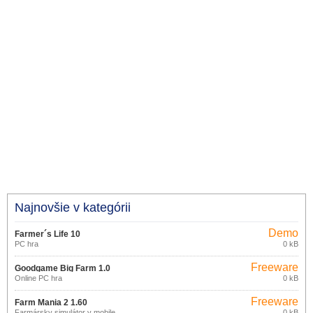
Najnovšie v kategórii
Demo
Farmer´s Life 10
PC hra
0 kB
Freeware
Goodgame Big Farm 1.0
Online PC hra
0 kB
Freeware
Farm Mania 2 1.60
Farmársky simulátor v mobile
0 kB