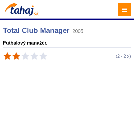
≡
Total Club Manager
2005
Futbalový manažér.
(
2
-
2
x)