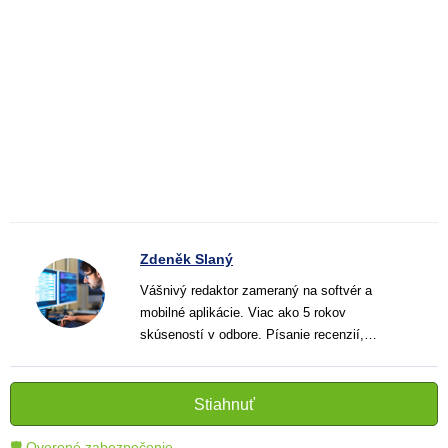
Zdeněk Slaný
Vášnivý redaktor zameraný na softvér a
mobilné aplikácie. Viac ako 5 rokov
skúseností v odbore. Písanie recenzií,
návodov a noviniek. Tvorca jasných a
informatívnych textov, ktoré pomáhajú
čitateľom lepšie porozumieť a využiť moderné
Stiahnuť
technológie.
🛡 Overené zabezpečenie