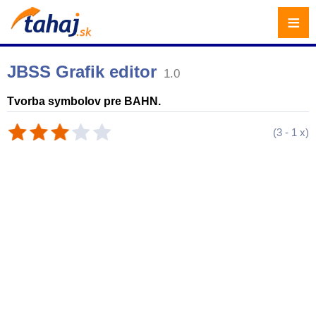
≡
JBSS Grafik editor
1.0
Tvorba symbolov pre BAHN.
(
3
-
1
x)