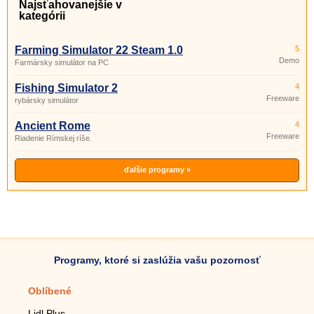
Najsťahovanejšie v
kategórii
Farming Simulator 22 Steam 1.0
5
Demo
Farmársky simulátor na PC
Fishing Simulator 2
4
Freeware
rybársky simulátor
Ancient Rome
4
Freeware
Riadenie Rímskej ríše.
ďalšie programy »
Programy, ktoré si zaslúžia vašu pozornosť
Oblíbené
Mobilné aplikácie
Lidl Plus
Krokomer do mobilu