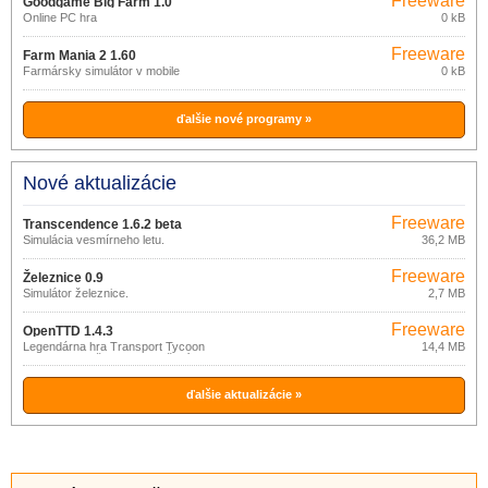
Freeware
Goodgame Big Farm 1.0
Online PC hra
0 kB
Freeware
Farm Mania 2 1.60
Farmársky simulátor v mobile
0 kB
ďalšie nové programy »
Nové aktualizácie
Freeware
Transcendence 1.6.2 beta
Simulácia vesmírneho letu.
36,2 MB
Freeware
Železnice 0.9
Simulátor železnice.
2,7 MB
Freeware
OpenTTD 1.4.3
Legendárna hra Transport Tycoon
14,4 MB
Deluxe s množstvom vylepšení.
ďalšie aktualizácie »