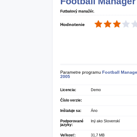
Football Manager
Futbalový manažér.
Hodnotenie
Parametre programu
Football Manage
2005
Licencia:
Demo
Číslo verzie:
Inštaluje sa:
Áno
Podporované
Iný ako Slovenskí
jazyky:
Veľkosť:
31,7 MB