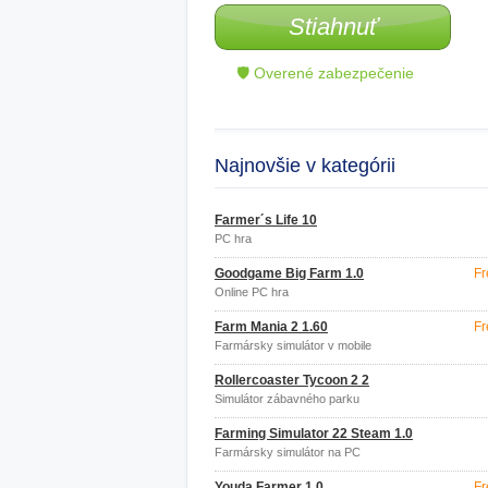
Stiahnuť
🛡 Overené zabezpečenie
Najnovšie v kategórii
Farmer´s Life 10
PC hra
Goodgame Big Farm 1.0
Fr
Online PC hra
Farm Mania 2 1.60
Fr
Farmársky simulátor v mobile
Rollercoaster Tycoon 2 2
Simulátor zábavného parku
Farming Simulator 22 Steam 1.0
Farmársky simulátor na PC
Youda Farmer 1.0
Fr