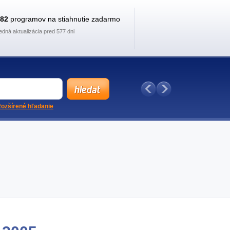
882
programov na stiahnutie zadarmo
edná aktualizácia pred 577 dni
ozšírené hľadanie