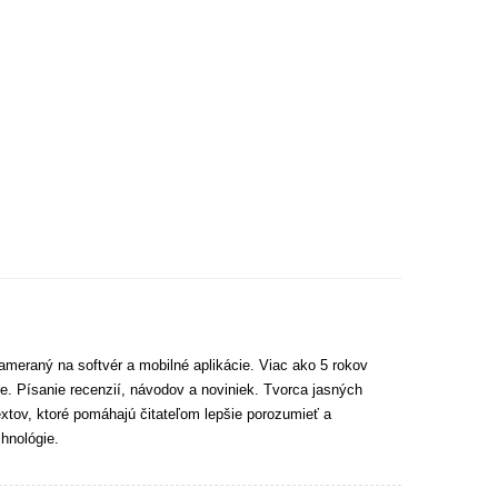
ameraný na softvér a mobilné aplikácie. Viac ako 5 rokov
e. Písanie recenzií, návodov a noviniek. Tvorca jasných
extov, ktoré pomáhajú čitateľom lepšie porozumieť a
hnológie.