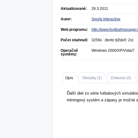
Aktualizované:
26.3.2011
Autor:
Sports Interactive
Web programu:
http://www.footballmanager.
Počet stiahnutí:
3258x (tento týždeň: 2x)
Operačné
Windows 2000/XP/Vista/7
systémy:
Opis
Obrázky (
1
)
Diskusia (
0
)
Ďalší diel zo série futbalových simuláto
tréningový systém a zápasy je možné s