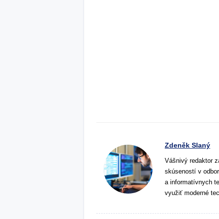
Zdeněk Slaný
Vášnivý redaktor z
skúseností v odbor
a informatívnych t
využiť moderné tec