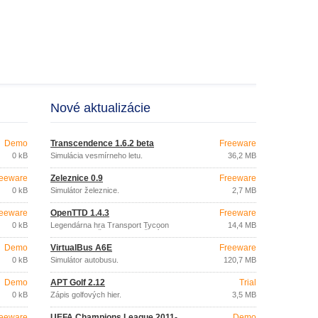
Nové aktualizácie
Demo
Transcendence 1.6.2 beta
Freeware
0 kB
Simulácia vesmírneho letu.
36,2 MB
eeware
Železnice 0.9
Freeware
0 kB
Simulátor železnice.
2,7 MB
eeware
OpenTTD 1.4.3
Freeware
0 kB
Legendárna hra Transport Tycoon
14,4 MB
Deluxe s množstvom vylepšení.
Demo
VirtualBus A6E
Freeware
0 kB
Simulátor autobusu.
120,7 MB
Demo
APT Golf 2.12
Trial
0 kB
Zápis golfových hier.
3,5 MB
eeware
UEFA Champions League 2011-
Demo