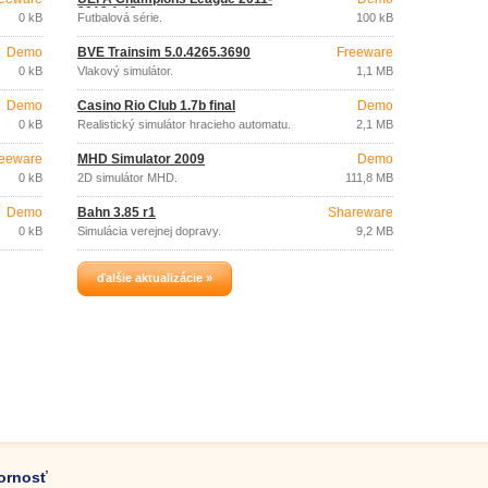
2012 1.43
0 kB
Futbalová série.
100 kB
Demo
BVE Trainsim 5.0.4265.3690
Freeware
0 kB
Vlakový simulátor.
1,1 MB
Demo
Casino Rio Club 1.7b final
Demo
0 kB
Realistický simulátor hracieho automatu.
2,1 MB
eeware
MHD Simulator 2009
Demo
0 kB
2D simulátor MHD.
111,8 MB
Demo
Bahn 3.85 r1
Shareware
0 kB
Simulácia verejnej dopravy.
9,2 MB
ďalšie aktualizácie »
zornosť