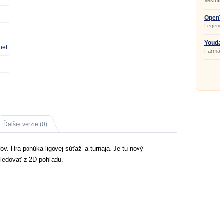
Vesmír
OpenT
Legen
Delux
Youda
net
Farmá
Ďalšie verzie (0)
rov. Hra ponúka ligovej súťaži a turnaja. Je tu nový
ledovať z 2D pohľadu.