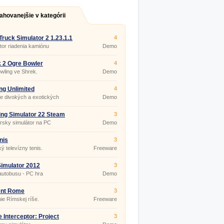
ahovanejšie v kategórii
Truck Simulator 2 1.23.1.1
4
tor riadenia kamiónu
Demo
 2 Ogre Bowler
4
owling ve Shrek.
Demo
ng Unlimited
4
e divokých a exotických
Demo
t (PC retro hra)
ng Simulator 22 Steam
3
rsky simulátor na PC
Demo
nis
3
ký televízny tenis.
Freeware
imulator 2012
3
autobusu - PC hra
Demo
ent Rome
3
ie Rímskej ríše.
Freeware
 Interceptor: Project
3
dom