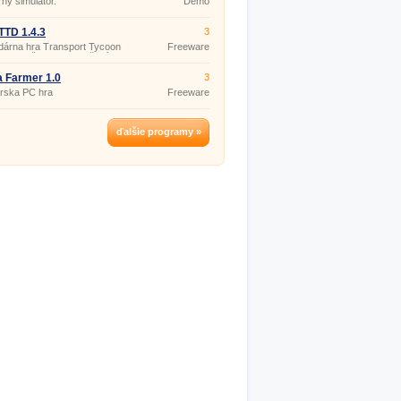
ny simulátor.
Demo
TD 1.4.3
3
dárna hra Transport Tycoon
Freeware
e s množstvom vylepšení.
 Farmer 1.0
3
rska PC hra
Freeware
ďalšie programy »