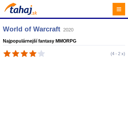
≡
World of Warcraft
2020
Najpopulárnejší fantasy MMORPG
(
4
-
2
x)