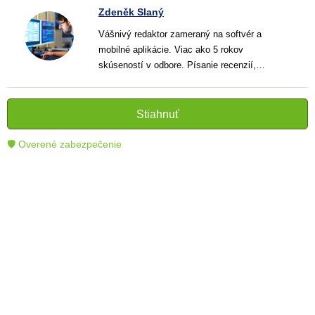
Zdeněk Slaný
Vášnivý redaktor zameraný na softvér a
mobilné aplikácie. Viac ako 5 rokov
skúseností v odbore. Písanie recenzií,
návodov a noviniek. Tvorca jasných a
informatívnych textov, ktoré pomáhajú
čitateľom lepšie porozumieť a využiť moderné
Stiahnuť
technológie.
🛡 Overené zabezpečenie