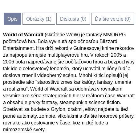
Opis
Obrázky (
1
)
Diskusia (
0
)
Ďalšie verzie (0)
World of Warcraft
(skrátene WoW) je fantasy MMORPG
počítačová hra. Bola vyvinutá spoločnosťou Blizzard
Entertainment. Hra drží rekord v Guinessovej knihe rekordov
za najpopulárnejšie multiplayerovú hru. V rokoch 2005 a
2006 bola najpredávanejšie počítačovou hrou a bezpochyby
tak ide o celosvetový fenomén, ktorý uchvátil milióny ľudí a
doslova zmenil videoherný scénu. Mnohí kritici opisujú jej
prostredie ako "starostlivú zmes karikatúry, fantasy, umenia
a realizmu". World of Warcraft sa odohráva v rovnakom
vesmíre ako séria strategických hier v reálnom čase Warcraft
a obsahuje prvky fantasy, steampunk a science fiction.
Stretávať sa budete s Gryfon, drakmi, elfov; nájdete tu tiež
parné automaty, zombie, vlkolakmi a ďalšie hororové príšery,
rovnako ako cestovanie v čase, kozmické lode a
mimozemské svety.