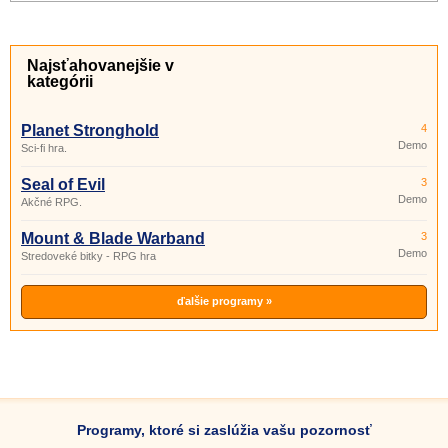
Najsťahovanejšie v
kategórii
Planet Stronghold
4
Demo
Sci-fi hra.
Seal of Evil
3
Demo
Akčné RPG.
Mount & Blade Warband
3
Demo
Stredoveké bitky - RPG hra
ďalšie programy »
Programy, ktoré si zaslúžia vašu pozornosť