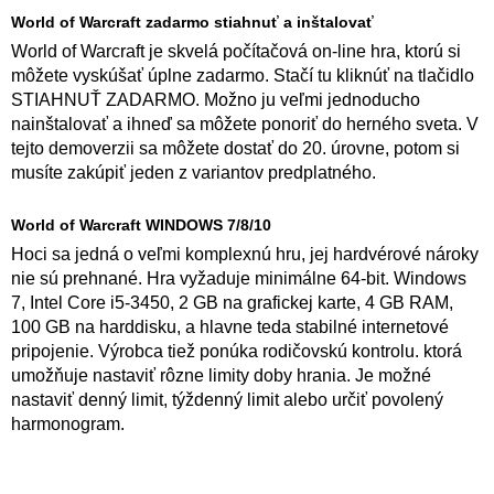
World of Warcraft zadarmo stiahnuť a inštalovať
World of Warcraft je skvelá počítačová on-line hra, ktorú si
môžete vyskúšať úplne zadarmo. Stačí tu kliknúť na tlačidlo
STIAHNUŤ ZADARMO. Možno ju veľmi jednoducho
nainštalovať a ihneď sa môžete ponoriť do herného sveta. V
tejto demoverzii sa môžete dostať do 20. úrovne, potom si
musíte zakúpiť jeden z variantov predplatného.
World of Warcraft WINDOWS 7/8/10
Hoci sa jedná o veľmi komplexnú hru, jej hardvérové ​​nároky
nie sú prehnané. Hra vyžaduje minimálne 64-bit. Windows
7, Intel Core i5-3450, 2 GB na grafickej karte, 4 GB RAM,
100 GB na harddisku, a hlavne teda stabilné internetové
pripojenie. Výrobca tiež ponúka rodičovskú kontrolu. ktorá
umožňuje nastaviť rôzne limity doby hrania. Je možné
nastaviť denný limit, týždenný limit alebo určiť povolený
harmonogram.