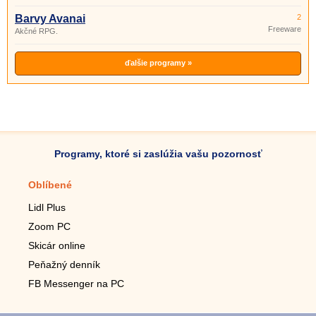
Barvy Avanai
2
Freeware
Akčné RPG.
ďalšie programy »
Programy, ktoré si zaslúžia vašu pozornosť
Oblíbené
Mobilné aplikácie
Lidl Plus
Krokomer do mobilu
Zoom PC
Lupa do mobilu
Skicár online
Diaľkový TV ovládač
Peňažný denník
Živé tapety do mobilu
FB Messenger na PC
Mariáš do mobilu