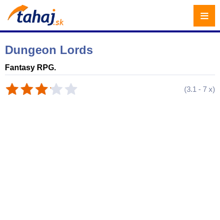
≡
Dungeon Lords
Fantasy RPG.
(
3.1
-
7
x)