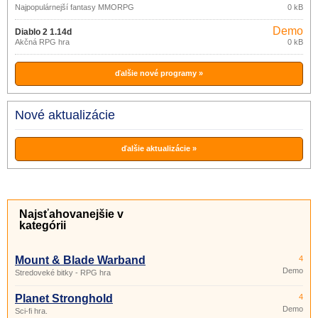
Najpopulárnejší fantasy MMORPG
0 kB
Demo
Diablo 2 1.14d
Akčná RPG hra
0 kB
ďalšie nové programy »
Nové aktualizácie
ďalšie aktualizácie »
Najsťahovanejšie v
kategórii
Mount & Blade Warband
4
Demo
Stredoveké bitky - RPG hra
Planet Stronghold
4
Demo
Sci-fi hra.