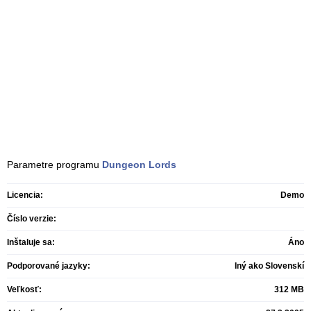
Parametre programu
Dungeon Lords
Licencia:
Demo
Číslo verzie:
Inštaluje sa:
Áno
Podporované jazyky:
Iný ako Slovenskí
Veľkosť:
312 MB