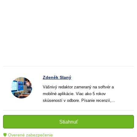
Zdeněk Slaný
Vášnivý redaktor zameraný na softvér a
mobilné aplikácie. Viac ako 5 rokov
skúseností v odbore. Písanie recenzií,
návodov a noviniek. Tvorca jasných a
informatívnych textov, ktoré pomáhajú
čitateľom lepšie porozumieť a využiť moderné
Stiahnuť
technológie.
🛡 Overené zabezpečenie